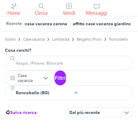
Home
Cerca
Vendi
Messaggi
casa vacanza carona
affitto case vacanza giardino B
Ricerche
Subito
Case vacanza
Lombardia
Bergamo (Prov)
Roncobello
Cosa cerchi?
Case
Filtri
vacanza
Salva ricerca
Dal più recente