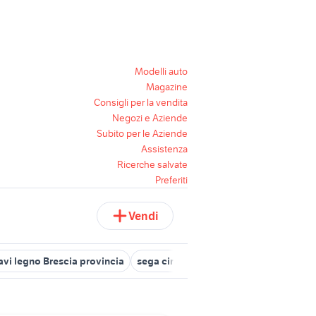
Modelli auto
Magazine
Consigli per la vendita
Negozi e Aziende
Subito per le Aziende
Assistenza
Ricerche salvate
Preferiti
Vendi
ravi legno Brescia provincia
sega circolare per legno
gabbie per 