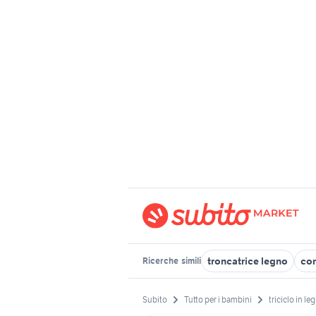
troncatrice legno
com
Ricerche
simili
Subito
Tutto per i bambini
triciclo in le