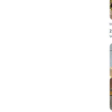
t
2
V