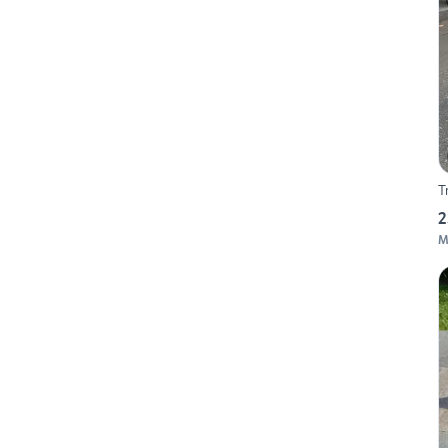
T
2
M