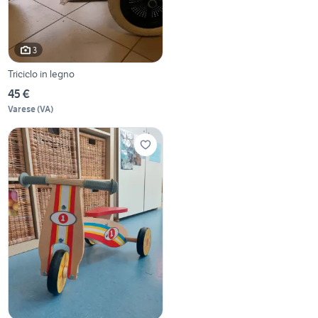
3
Triciclo in legno
45 €
Varese
(
VA
)