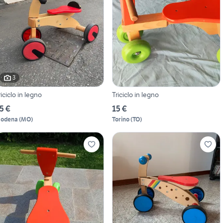
3
riciclo in legno
Triciclo in legno
5 €
15 €
odena
(
MO
)
Torino
(
TO
)