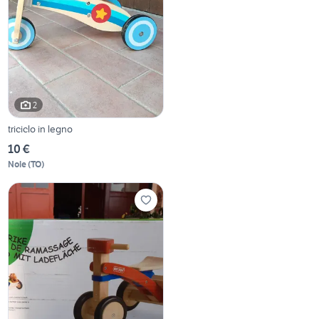
2
triciclo in legno
10 €
Nole
(
TO
)