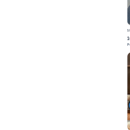
t
1
P