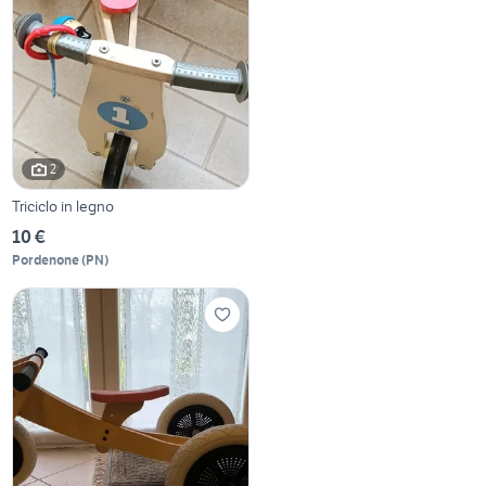
2
Triciclo in legno
10 €
Pordenone
(
PN
)