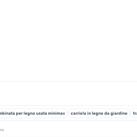
binata per legno usata minimax
carriola in legno da giardino
t
gno