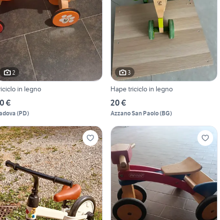
2
3
riciclo in legno
Hape triciclo in legno
0 €
20 €
adova
(
PD
)
Azzano San Paolo
(
BG
)