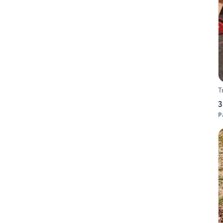
T
3
P