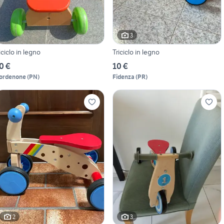
3
riciclo in legno
Triciclo in legno
0 €
10 €
ordenone
(
PN
)
Fidenza
(
PR
)
2
3