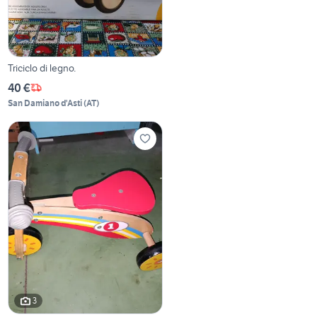
Triciclo di legno.
40 €
San Damiano d'Asti
(
AT
)
3