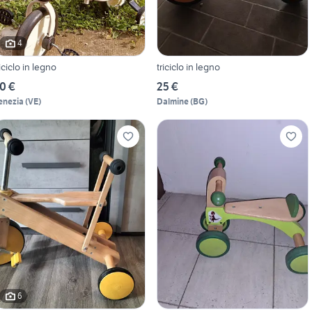
4
riciclo in legno
triciclo in legno
0 €
25 €
enezia
(
VE
)
Dalmine
(
BG
)
6