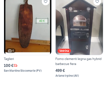
4
Vetrina
Taglieri
Forno clementi legna gas hybrid
barbecue fiera
100 €
499 €
San Martino Siccomario
(
PV
)
Ariano Irpino
(
AV
)