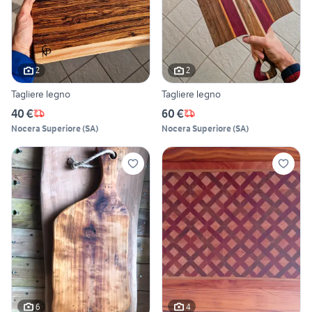
2
2
Tagliere legno
Tagliere legno
40 €
60 €
Nocera Superiore
(
SA
)
Nocera Superiore
(
SA
)
6
4