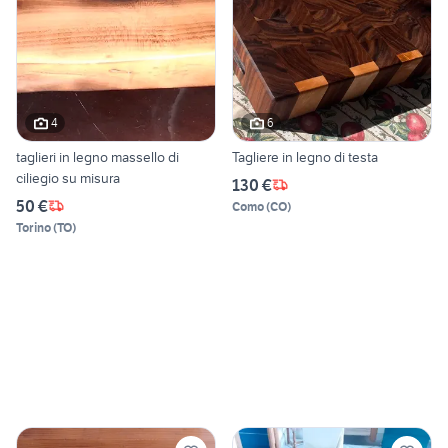
4
6
taglieri in legno massello di
Tagliere in legno di testa
ciliegio su misura
130 €
50 €
Como
(
CO
)
Torino
(
TO
)