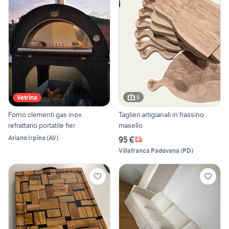
6
Vetrina
Forno clementi gas inox
Taglieri artigianali in frassino
refrattario portatile fier
masello
Ariano Irpino
(
AV
)
95 €
Villafranca Padovana
(
PD
)