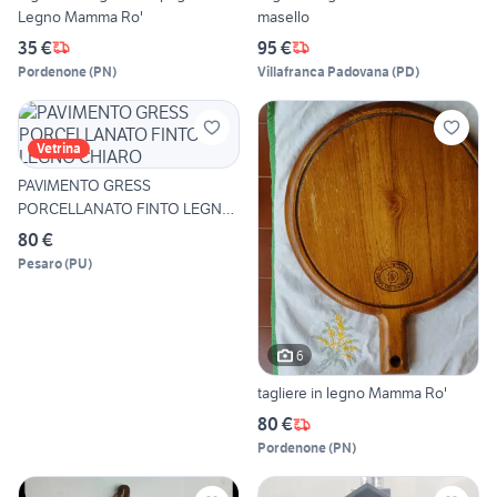
Legno Mamma Ro'
masello
35 €
95 €
Pordenone
(
PN
)
Villafranca Padovana
(
PD
)
Vetrina
PAVIMENTO GRESS
PORCELLANATO FINTO LEGNO
CHIARO
80 €
Pesaro
(
PU
)
6
tagliere in legno Mamma Ro'
80 €
Pordenone
(
PN
)