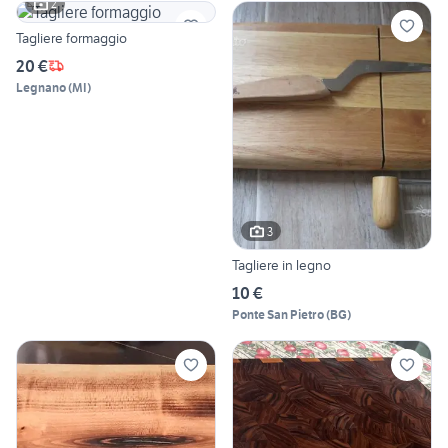
2
Tagliere formaggio
20 €
Legnano
(
MI
)
3
Tagliere in legno
10 €
Ponte San Pietro
(
BG
)