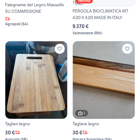
Vetrina
FaIegname del Legno Massello
PERGOLA BIOCLIMATICA MT
SU COMMlSSlONE
4,00 X 4,00 MADE IN ITALY
Agropoli
(
SA
)
9.370 €
Valmontone
(
RM
)
3
Taglieri legno
Tagliere legno
30 €
30 €
Augusta
(
SR
)
Nocera Superiore
(
SA
)