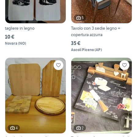
5
tagliere in legno
Tavolo con 3 sedie legno +
copertura azzurra
10 €
35 €
Novara
(
NO
)
Ascoli Piceno
(
AP
)
4
2