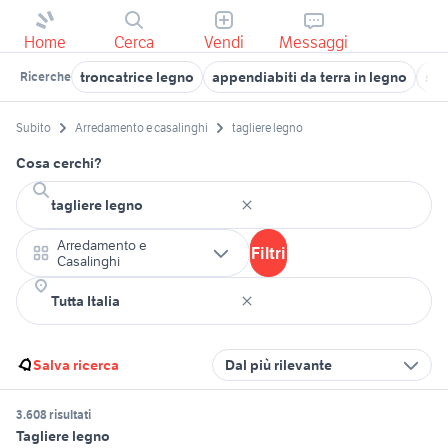
Home
Cerca
Vendi
Messaggi
troncatrice legno
appendiabiti da terra in legno
sco
Ricerche
Subito
Arredamento e casalinghi
tagliere legno
Cosa cerchi?
Arredamento e
Filtri
Casalinghi
Salva ricerca
Dal più rilevante
3.608 risultati
Tagliere legno