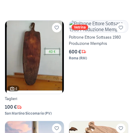
Vetrina
Poltrone Ettore Sottsass 1980
Produzione Memphis
600 €
Roma
(
RM
)
4
Taglieri
100 €
San Martino Siccomario
(
PV
)