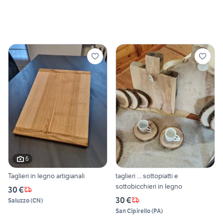
6
Taglieri in legno artigianali
taglieri ... sottopiatti e
sottobicchieri in legno
30 €
30 €
Saluzzo
(
CN
)
San Cipirello
(
PA
)