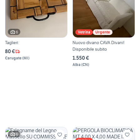
6
Vetrina
Urgente
Taglieri
Nuovo divano CAVA Divani!
Disponibile subito
80 €
1.550 €
Carugate
(
MI
)
Alba
(
CN
)
6