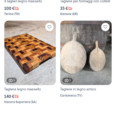
4 taglieri legno massello
Tagliere per formaggi con coltelli
100 €
35 €
Torino
(
TO
)
Genova
(
GE
)
6
3
Tagliere legno massello
Tagliere in legno antico
Carbonera
(
TV
)
140 €
Nocera Superiore
(
SA
)