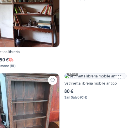
ntica libreria
50 €
imone
(
BI
)
3
Vetrinetta libreria mobile antico
80 €
San Salvo
(
CH
)