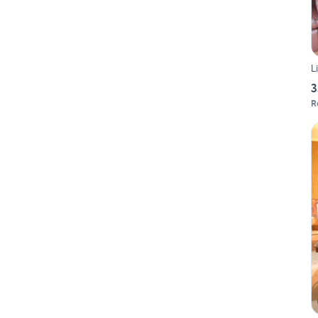
L
3
R