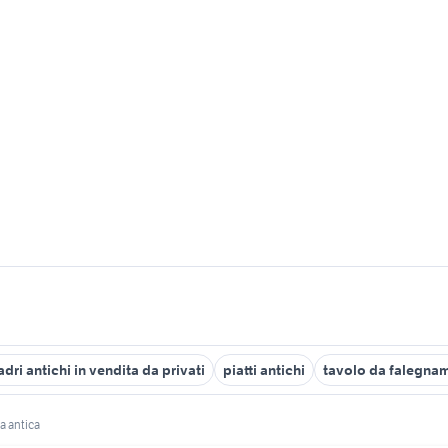
dri antichi in vendita da privati
piatti antichi
tavolo da falegna
ia antica