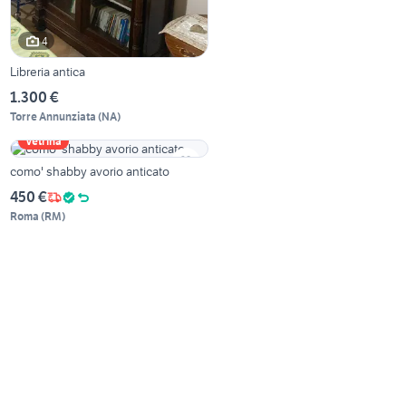
4
Libreria antica
1.300 €
Torre Annunziata
(
NA
)
Vetrina
como' shabby avorio anticato
450 €
Roma
(
RM
)