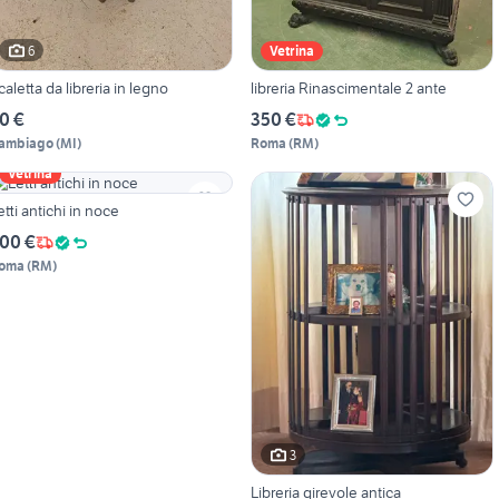
6
Vetrina
caletta da libreria in legno
libreria Rinascimentale 2 ante
0 €
350 €
ambiago
(
MI
)
Roma
(
RM
)
Vetrina
etti antichi in noce
00 €
oma
(
RM
)
3
Libreria girevole antica