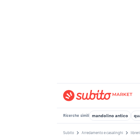
mandolino antico
qua
Ricerche
simili
Subito
Arredamento e casalinghi
librer