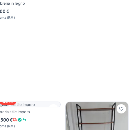
ibreria in legno
00 €
oma
(
RM
)
Vetrina
ibreria stile impero
.500 €
oma
(
RM
)