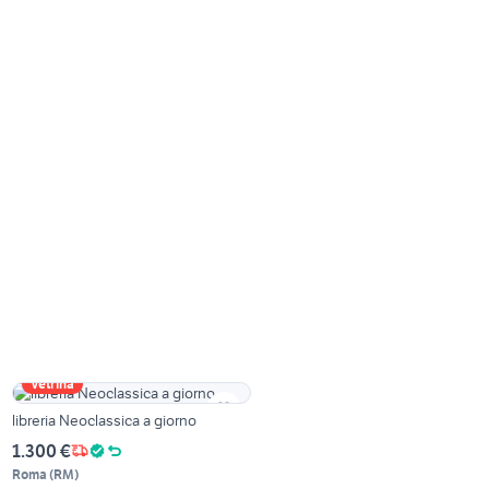
Vetrina
libreria Neoclassica a giorno
1.300 €
Roma
(
RM
)