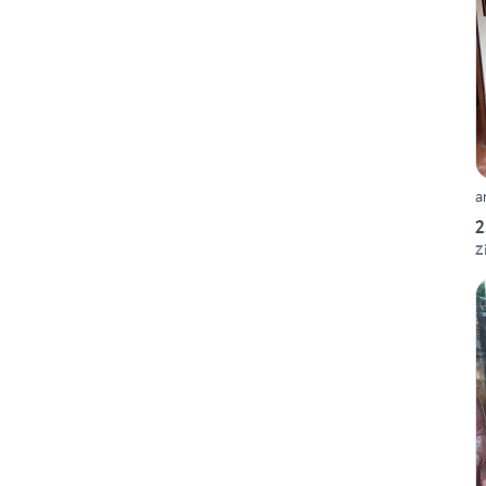
a
2
Z