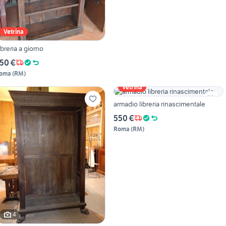
Vetrina
ibreria a giorno
50 €
oma
(
RM
)
Vetrina
armadio libreria rinascimentale
550 €
Roma
(
RM
)
4