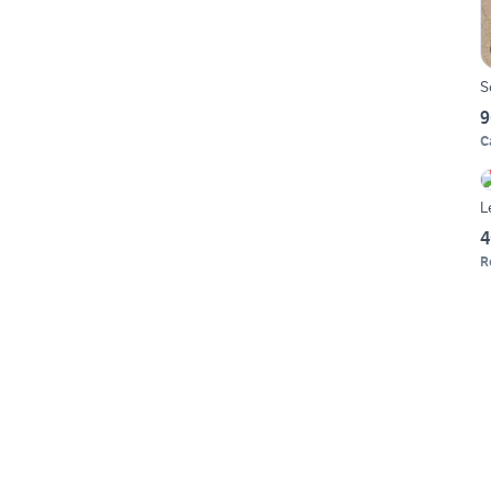
S
9
C
L
4
R