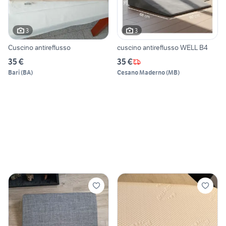
3
3
Cuscino antireflusso
cuscino antireflusso WELL B4
35 €
35 €
Bari
(
BA
)
Cesano Maderno
(
MB
)