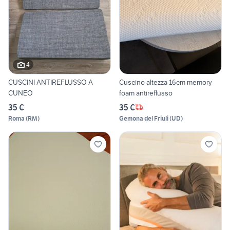
4
CUSCINI ANTIREFLUSSO A
Cuscino altezza 16cm memory
CUNEO
foam antireflusso
35 €
35 €
Roma
(
RM
)
Gemona del Friuli
(
UD
)