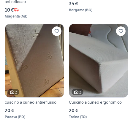
antireflesso
35 €
10 €
Bergamo
(
BG
)
Magenta
(
MI
)
2
2
cuscino a cuneo antireflusso
Cuscino a cuneo ergonomico
20 €
20 €
Padova
(
PD
)
Torino
(
TO
)