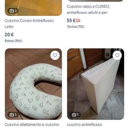
Cuscino-rialzo a CUNEO,
3
antireflusso adulti e per
55 €
Cuscino Cuneo Antireflusso
Letto
Torino
(
TO
)
20 €
Roma
(
RM
)
5
5
Cuscino allattamento e cuscino
cuscino antireflusso