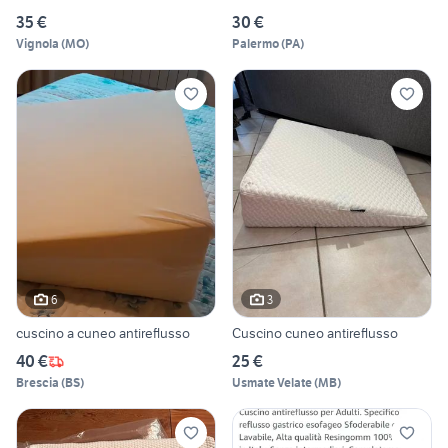
35 €
30 €
Vignola
(
MO
)
Palermo
(
PA
)
6
3
cuscino a cuneo antireflusso
Cuscino cuneo antireflusso
40 €
25 €
Brescia
(
BS
)
Usmate Velate
(
MB
)