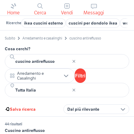
Home
Cerca
Vendi
Messaggi
ikea cuscini esterno
cuscini per dondolo ikea
wenat
Ricerche
Subito
Arredamento e casalinghi
cuscino antireflusso
Cosa cerchi?
Arredamento e
Filtri
Casalinghi
Salva ricerca
Dal più rilevante
44 risultati
Cuscino antireflusso