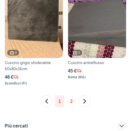
4
3
Cuscino grigio sfoderabile
Cuscino antireflusso
60x80x16cm
45 €
46 €
Roma
(
RM
)
Scandicci
(
FI
)
1
2
Più cercati