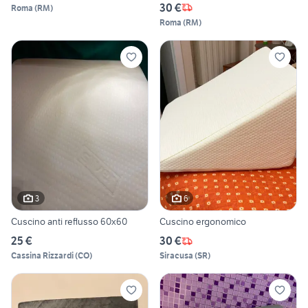
30 €
Roma
(
RM
)
Roma
(
RM
)
3
6
Cuscino anti reflusso 60x60
Cuscino ergonomico
25 €
30 €
Cassina Rizzardi
(
CO
)
Siracusa
(
SR
)