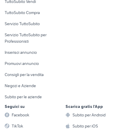
TuttoSubito Vendi
Uffici e Locali
TuttoSubito Compra
commerciali
Servizio TuttoSubito
elettronica
per la casa e la
sports e hobby
Servizio TuttoSubito per
persona
Informatica
Animali
Professionisti
Arredamento e
Console e
Accessori per
Casalinghi
Inserisci annuncio
Videogiochi
animali
Elettrodomestici
Promuovi annuncio
Audio/Video
Musica e Film
Giardino e Fai da te
Consigli per la vendita
Fotografia
Libri e Riviste
Abbigliamento e
Negozi e Aziende
Telefonia
Strumenti Musicali
Accessori
Subito per le aziende
Sports
Tutto per i bambini
Seguici su
Scarica gratis l'App
Biciclette
Facebook
Subito per Android
Collezionismo
TikTok
Subito per iOS