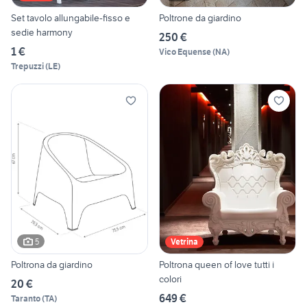
Set tavolo allungabile-fisso e
Poltrone da giardino
sedie harmony
250 €
1 €
Vico Equense
(
NA
)
Trepuzzi
(
LE
)
5
Vetrina
Poltrona da giardino
Poltrona queen of love tutti i
colori
20 €
649 €
Taranto
(
TA
)