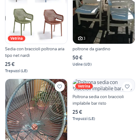
3
Vetrina
Sedia con braccioli poltrona aria
poltrone da giardino
tipo net nardi
50 €
25 €
Udine
(
UD
)
Trepuzzi
(
LE
)
Vetrina
Poltrona sedia con braccioli
impilabile bar risto
25 €
Trepuzzi
(
LE
)