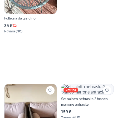
Poltrona da giardino
35 €
Novara
(
NO
)
Vetrina
Set salotto nebraska 2 bianco
marrone antracite
159 €
Trepuzzi
(
LE
)