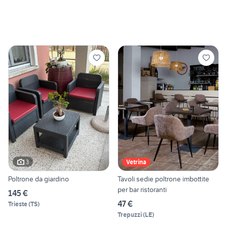
3
Vetrina
Poltrone da giardino
Tavoli sedie poltrone imbottite
per bar ristoranti
145 €
47 €
Trieste
(
TS
)
Trepuzzi
(
LE
)