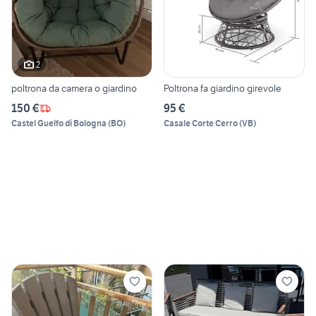
2
poltrona da camera o giardino
Poltrona fa giardino girevole
150 €
95 €
Castel Guelfo di Bologna
(
BO
)
Casale Corte Cerro
(
VB
)