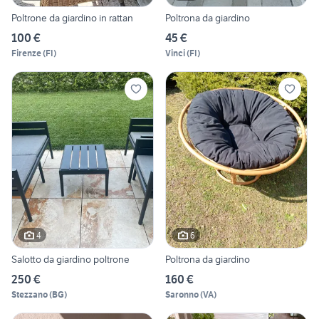
Poltrone da giardino in rattan
Poltrona da giardino
100 €
45 €
Firenze
(
FI
)
Vinci
(
FI
)
4
6
Salotto da giardino poltrone
Poltrona da giardino
250 €
160 €
Stezzano
(
BG
)
Saronno
(
VA
)