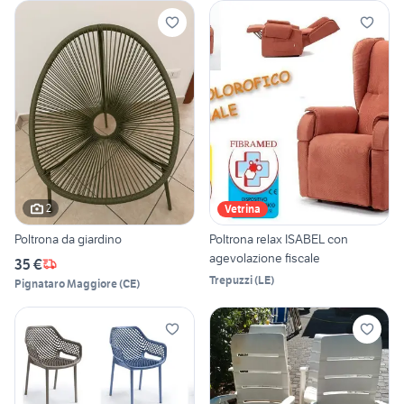
2
Vetrina
Poltrona da giardino
Poltrona relax ISABEL con
agevolazione fiscale
35 €
Trepuzzi
(
LE
)
Pignataro Maggiore
(
CE
)