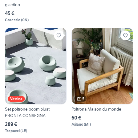
giardino
45 €
Garessio
(
CN
)
5
Vetrina
Set poltrone boom plust
Poltrona Maison du monde
PRONTA CONSEGNA
60 €
289 €
Milano
(
MI
)
Trepuzzi
(
LE
)