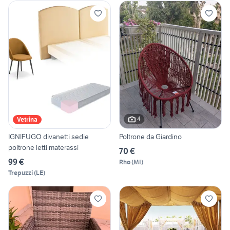
4
Vetrina
IGNIFUGO divanetti sedie
Poltrone da Giardino
poltrone letti materassi
70 €
99 €
Rho
(
MI
)
Trepuzzi
(
LE
)