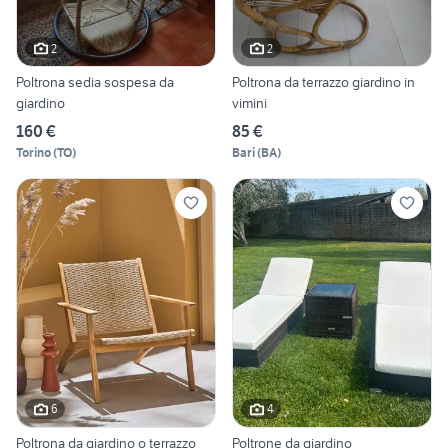
2
2
Poltrona sedia sospesa da
Poltrona da terrazzo giardino in
giardino
vimini
160 €
85 €
Torino
(
TO
)
Bari
(
BA
)
6
4
Poltrona da giardino o terrazzo
Poltrone da giardino