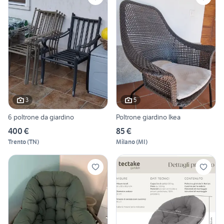
3
5
6 poltrone da giardino
Poltrone giardino Ikea
400 €
85 €
Trento
(
TN
)
Milano
(
MI
)