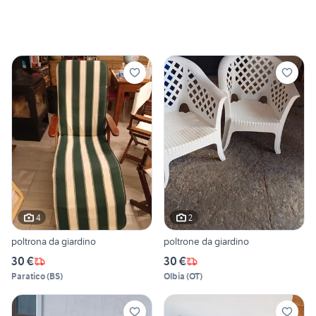
4
2
poltrona da giardino
poltrone da giardino
30 €
30 €
Paratico
(
BS
)
Olbia
(
OT
)