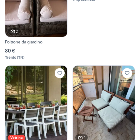
2
Poltrone da giardino
80 €
Trento
(
TN
)
4
Vetrina