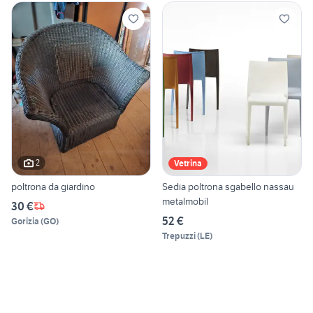
2
Vetrina
poltrona da giardino
Sedia poltrona sgabello nassau
metalmobil
30 €
52 €
Gorizia
(
GO
)
Trepuzzi
(
LE
)