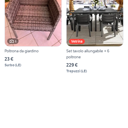
4
Vetrina
Poltrona da giardino
Set tavolo allungabile + 6
poltrone
23 €
229 €
Surbo
(
LE
)
Trepuzzi
(
LE
)