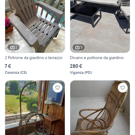
2
5
2 Poltrone da giardino o terrazzo
Divano e poltrone da giardino
7 €
280 €
Cosenza
(
CS
)
Vigonza
(
PD
)