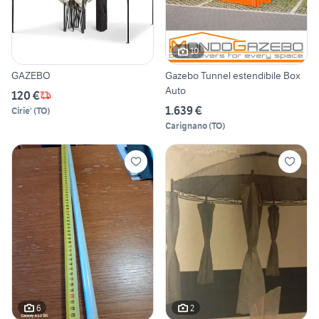
10
GAZEBO
Gazebo Tunnel estendibile Box
Auto
120 €
1.639 €
Cirie'
(
TO
)
Carignano
(
TO
)
6
2