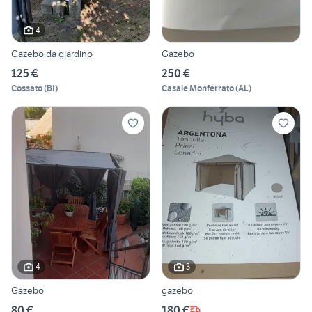
4
Gazebo da giardino
Gazebo
125 €
250 €
Cossato
(
BI
)
Casale Monferrato
(
AL
)
4
3
Gazebo
gazebo
80 €
180 €