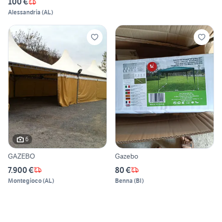
100 €
Alessandria
(
AL
)
6
GAZEBO
Gazebo
7.900 €
80 €
Montegioco
(
AL
)
Benna
(
BI
)