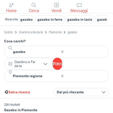
Home
Cerca
Vendi
Messaggi
gazebo
gazebo in ferro
gazebo in lazio
gazebo 6
Ricerche
Subito
Giardino e fai da te
Piemonte
gazebo
Cosa cerchi?
Giardino e Fai
Filtri
da te
Salva ricerca
Dal più rilevante
216 risultati
Gazebo in Piemonte