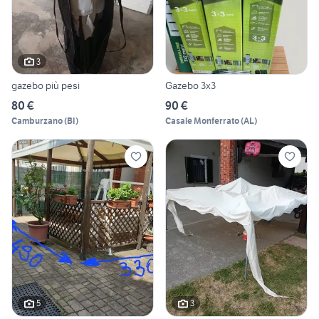
3
gazebo più pesi
Gazebo 3x3
80 €
90 €
Camburzano
(
BI
)
Casale Monferrato
(
AL
)
5
3