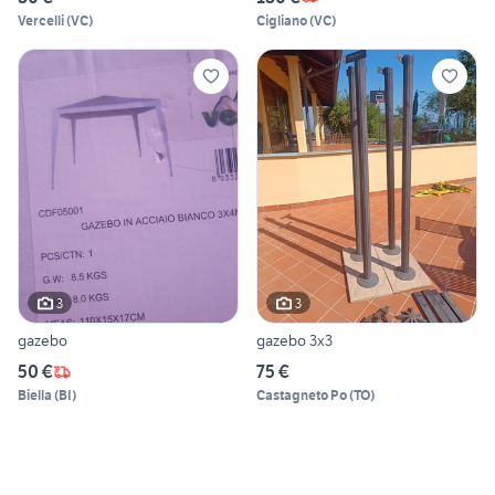
Vercelli
(
VC
)
Cigliano
(
VC
)
3
3
gazebo
gazebo 3x3
50 €
75 €
Biella
(
BI
)
Castagneto Po
(
TO
)