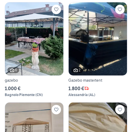
6
2
gazebo
Gazebo mastertent
1.000 €
1.800 €
Bagnolo Piemonte
(
CN
)
Alessandria
(
AL
)