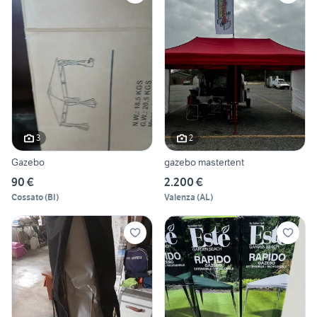
3
2
Gazebo
gazebo mastertent
90 €
2.200 €
Cossato
(
BI
)
Valenza
(
AL
)