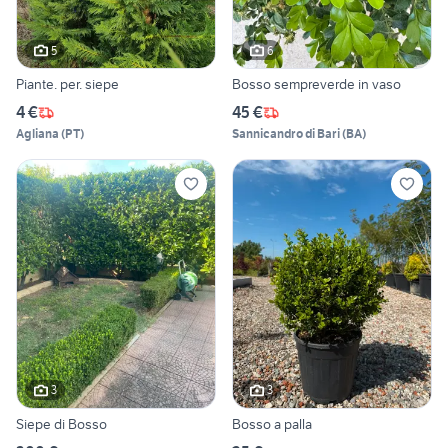
5
6
Piante. per. siepe
Bosso sempreverde in vaso
4 €
45 €
Agliana
(
PT
)
Sannicandro di Bari
(
BA
)
3
3
Siepe di Bosso
Bosso a palla