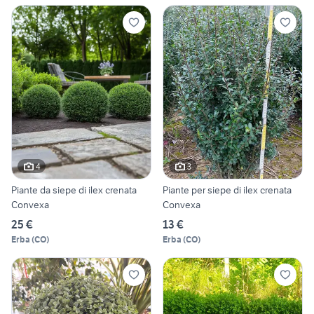
4
3
Piante da siepe di ilex crenata
Piante per siepe di ilex crenata
Convexa
Convexa
25 €
13 €
Erba
(
CO
)
Erba
(
CO
)