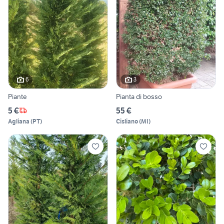
6
3
Piante
Pianta di bosso
5 €
55 €
Agliana
(
PT
)
Cisliano
(
MI
)