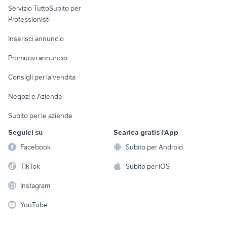
Servizio TuttoSubito per
persona
Informatica
Animali
Professionisti
Arredamento e
Console e
Accessori per
Casalinghi
Inserisci annuncio
Videogiochi
animali
Elettrodomestici
Promuovi annuncio
Audio/Video
Musica e Film
Giardino e Fai da te
Consigli per la vendita
Fotografia
Libri e Riviste
Abbigliamento e
Negozi e Aziende
Telefonia
Strumenti Musicali
Accessori
Subito per le aziende
Sports
Tutto per i bambini
Seguici su
Scarica gratis l'App
Biciclette
Facebook
Subito per Android
Collezionismo
TikTok
Subito per iOS
Instagram
YouTube