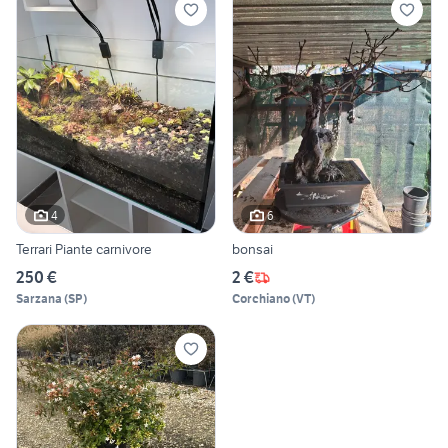
4
6
Terrari Piante carnivore
bonsai
250 €
2 €
Sarzana
(
SP
)
Corchiano
(
VT
)