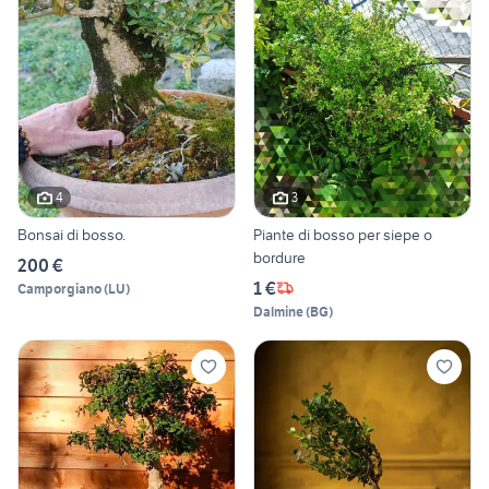
4
3
Bonsai di bosso.
Piante di bosso per siepe o
bordure
200 €
1 €
Camporgiano
(
LU
)
Dalmine
(
BG
)