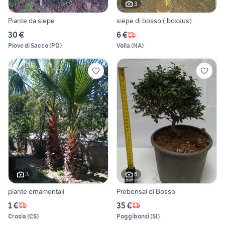
3
Piante da siepe
siepe di bosso ( boxsus)
30 €
6 €
Piove di Sacco
(
PD
)
Volla
(
NA
)
3
6
piante ornamentali
Prebonsai di Bosso
1 €
35 €
Crosia
(
CS
)
Poggibonsi
(
SI
)