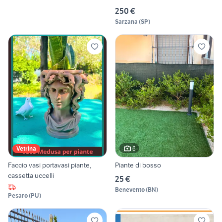
250 €
Sarzana
(
SP
)
6
Vetrina
Faccio vasi portavasi piante,
Piante di bosso
cassetta uccelli
25 €
Benevento
(
BN
)
Pesaro
(
PU
)