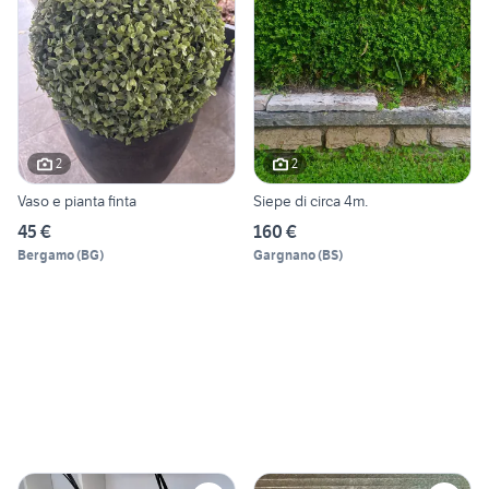
2
2
Vaso e pianta finta
Siepe di circa 4m.
45 €
160 €
Bergamo
(
BG
)
Gargnano
(
BS
)