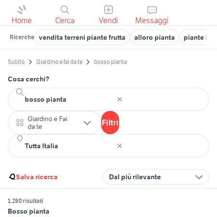
Home
Cerca
Vendi
Messaggi
vendita terreni piante frutta
alloro pianta
piante bel
Ricerche
Subito
Giardino e fai da te
bosso pianta
Cosa cerchi?
Giardino e Fai
Filtri
da te
Salva ricerca
Dal più rilevante
1.290 risultati
Bosso pianta