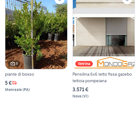
6
Vetrina
piante di bosso
Pensilina 6x6 tetto fissa gazebo
tettoia pompeiana
5 €
3.571 €
Monreale
(
PA
)
Nove
(
VI
)