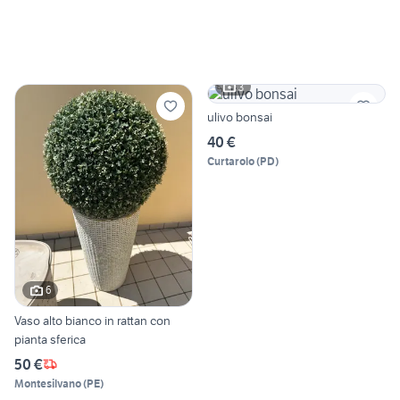
3
ulivo bonsai
40 €
Curtarolo
(
PD
)
6
Vaso alto bianco in rattan con
pianta sferica
50 €
Montesilvano
(
PE
)