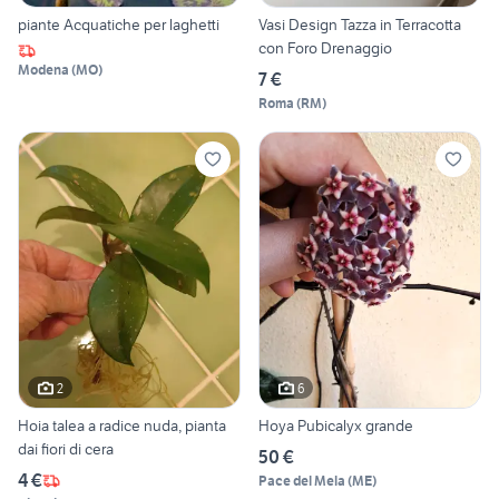
piante Acquatiche per laghetti
Vasi Design Tazza in Terracotta
con Foro Drenaggio
Modena
(
MO
)
7 €
Roma
(
RM
)
2
6
Hoia talea a radice nuda, pianta
Hoya Pubicalyx grande
dai fiori di cera
50 €
4 €
Pace del Mela
(
ME
)