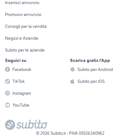
Console e
Accessori per
Casalinghi
Inserisci annuncio
Videogiochi
animali
Elettrodomestici
Promuovi annuncio
Audio/Video
Musica e Film
Giardino e Fai da te
Consigli per la vendita
Fotografia
Libri e Riviste
Abbigliamento e
Negozi e Aziende
Telefonia
Strumenti Musicali
Accessori
Subito per le aziende
Sports
Tutto per i bambini
Seguici su
Scarica gratis l'App
Biciclette
Facebook
Subito per Android
Collezionismo
TikTok
Subito per iOS
Instagram
YouTube
©
2026
Subito.it - P.IVA 05526340962