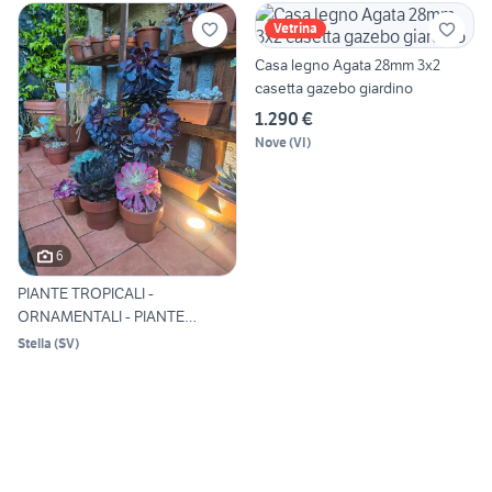
Vetrina
Casa legno Agata 28mm 3x2
casetta gazebo giardino
1.290 €
Nove
(
VI
)
6
PIANTE TROPICALI -
ORNAMENTALI - PIANTE
GRASSE
Stella
(
SV
)