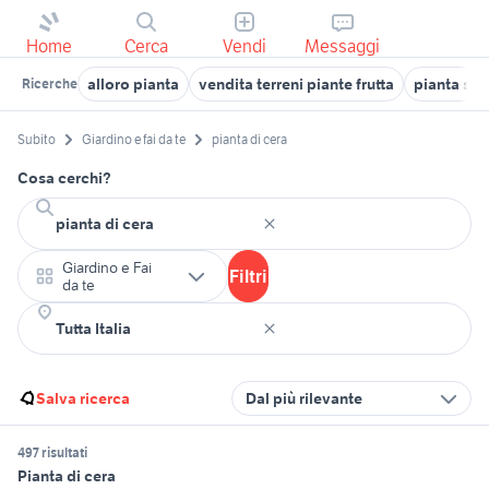
Home
Cerca
Vendi
Messaggi
alloro pianta
vendita terreni piante frutta
pianta se
Ricerche
Subito
Giardino e fai da te
pianta di cera
Cosa cerchi?
Giardino e Fai
Filtri
da te
Salva ricerca
Dal più rilevante
497 risultati
Pianta di cera