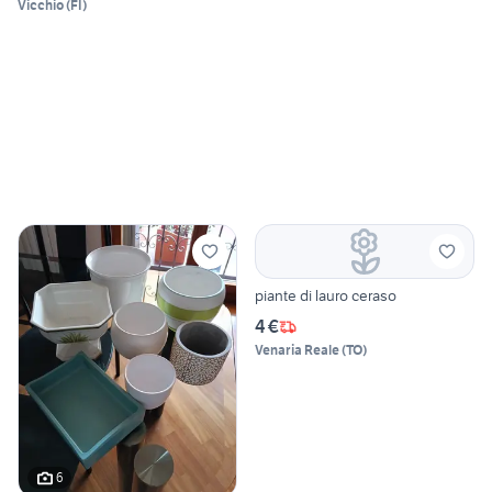
Vicchio
(
FI
)
piante di lauro ceraso
4 €
Venaria Reale
(
TO
)
6