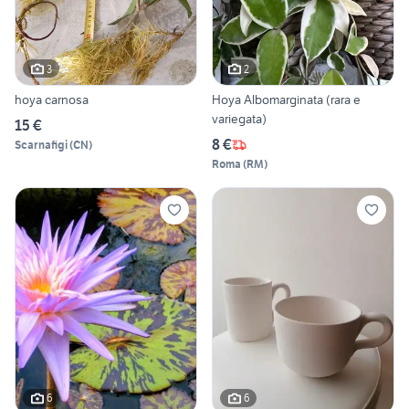
3
2
hoya carnosa
Hoya Albomarginata (rara e
variegata)
15 €
8 €
Scarnafigi
(
CN
)
Roma
(
RM
)
6
6