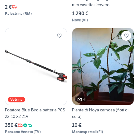
mm casetta ricovero
2 €
1.290 €
Palestrina
(
RM
)
Nove
(
VI
)
4
Vetrina
Potatore Blue Bird a batteria PCS
Piante di Hoya carnosa (fiori di
22-10 X2 21V
cera)
350 €
10 €
Ponzano Veneto
(
TV
)
Montespertoli
(
FI
)