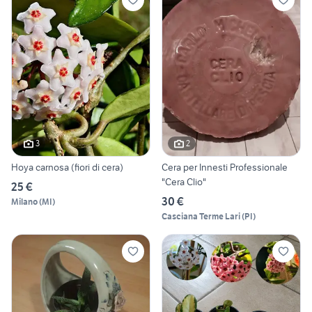
3
2
Hoya carnosa (fiori di cera)
Cera per Innesti Professionale
"Cera Clio"
25 €
30 €
Milano
(
MI
)
Casciana Terme Lari
(
PI
)