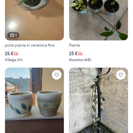
5
porta pianta in ceramica fina
Pianta
15 €
15 €
Villaga
(
VI
)
Messina
(
ME
)