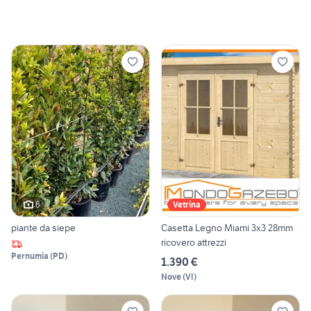
6
Vetrina
piante da siepe
Casetta Legno Miami 3x3 28mm
ricovero attrezzi
Pernumia
(
PD
)
1.390 €
Nove
(
VI
)