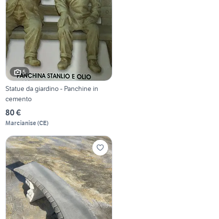
5
Statue da giardino - Panchine in
cemento
80 €
Marcianise
(
CE
)