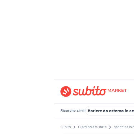
fioriere da esterno in 
Ricerche
simili
Subito
Giardino e fai da te
panchine in