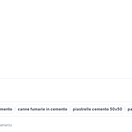
cemento
canne fumarie in cemento
piastrelle cemento 50x50
pa
 cemento