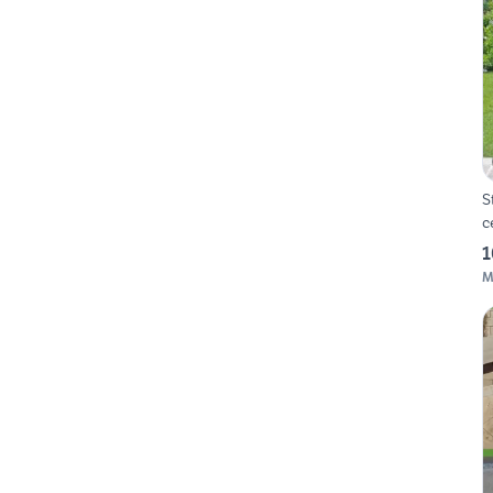
S
c
1
M