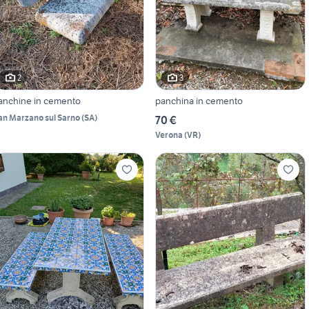
2
3
anchine in cemento
panchina in cemento
an Marzano sul Sarno
(
SA
)
70 €
Verona
(
VR
)