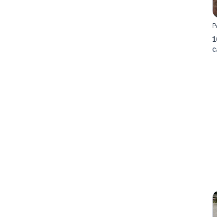
P
1
C