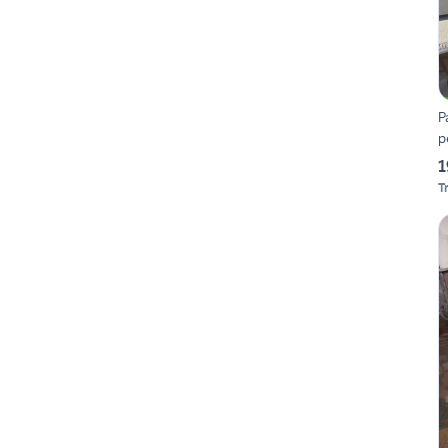
P
p
1
T