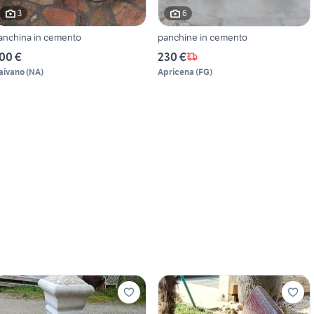
3
6
anchina in cemento
panchine in cemento
00 €
230 €
aivano
(
NA
)
Apricena
(
FG
)