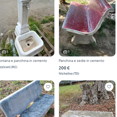
6
5
ontana e panchina in cemento
Panchina e sedie in cemento
izziconi
(
RC
)
200 €
Nichelino
(
TO
)