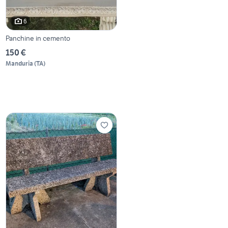
6
Panchine in cemento
150 €
Manduria
(
TA
)