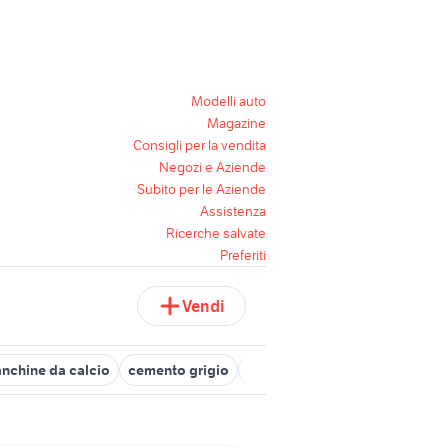
Modelli auto
Magazine
Consigli per la vendita
Negozi e Aziende
Subito per le Aziende
Assistenza
Ricerche salvate
Preferiti
Vendi
nchine da calcio
cemento grigio
cemento rapido
panchina g