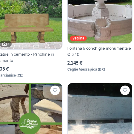
Vetrina
4
Fontana 6 conchiglie monumentale
tatue in cemento - Panchine in
Ø .340
emento
2.145 €
05 €
Ceglie Messapica
(
BR
)
arcianise
(
CE
)