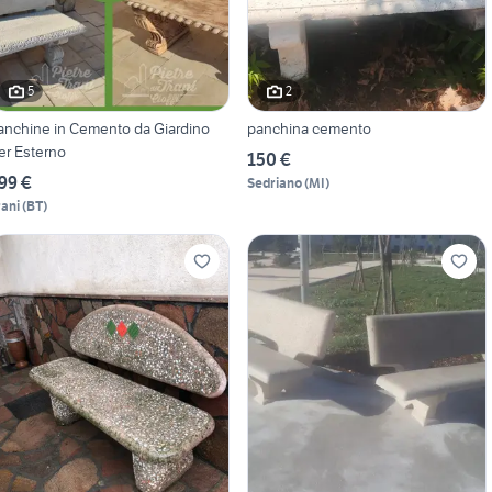
5
2
anchine in Cemento da Giardino
panchina cemento
er Esterno
150 €
99 €
Sedriano
(
MI
)
rani
(
BT
)