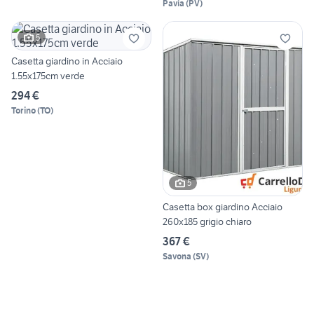
Pavia
(
PV
)
5
Casetta giardino in Acciaio
1.55x175cm verde
294 €
Torino
(
TO
)
5
Casetta box giardino Acciaio
260x185 grigio chiaro
367 €
Savona
(
SV
)