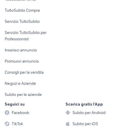
Uffici e Locali
TuttoSubito Compra
commerciali
Servizio TuttoSubito
elettronica
per la casa e la
sports e hobby
Servizio TuttoSubito per
persona
Informatica
Animali
Professionisti
Arredamento e
Console e
Accessori per
Casalinghi
Inserisci annuncio
Videogiochi
animali
Elettrodomestici
Promuovi annuncio
Audio/Video
Musica e Film
Giardino e Fai da te
Consigli per la vendita
Fotografia
Libri e Riviste
Abbigliamento e
Negozi e Aziende
Telefonia
Strumenti Musicali
Accessori
Subito per le aziende
Sports
Tutto per i bambini
Seguici su
Scarica gratis l'App
Biciclette
Facebook
Subito per Android
Collezionismo
TikTok
Subito per iOS