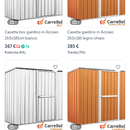
7
5
Casetta box giardino in Acciaio
Casetta giardino in Acciaio
260x185cm bianco
260x185 legno chiaro
367 €
385 €
Palermo
(
PA
)
Trento
(
TN
)
7
5