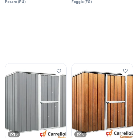
Pesaro
(
PU
)
Foggia
(
FG
)
5
6