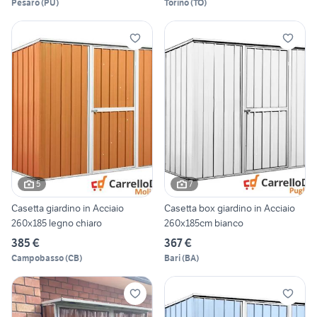
Pesaro
(
PU
)
Torino
(
TO
)
5
7
Casetta giardino in Acciaio
Casetta box giardino in Acciaio
260x185 legno chiaro
260x185cm bianco
385 €
367 €
Campobasso
(
CB
)
Bari
(
BA
)