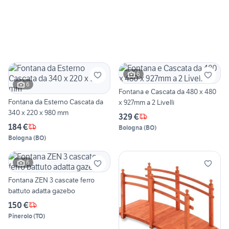
6
6
Fontana e Cascata da 480 x 480
Fontana da Esterno Cascata da
x 927mm a 2 Livelli
340 x 220 x 980 mm
329 €
184 €
Bologna
(
BO
)
Bologna
(
BO
)
6
Fontana ZEN 3 cascate ferro
battuto adatta gazebo
150 €
Pinerolo
(
TO
)