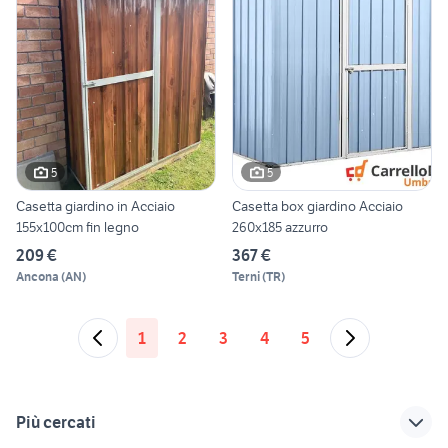
5
5
Casetta giardino in Acciaio
Casetta box giardino Acciaio
155x100cm fin legno
260x185 azzurro
209 €
367 €
Ancona
(
AN
)
Terni
(
TR
)
1
2
3
4
5
Più cercati