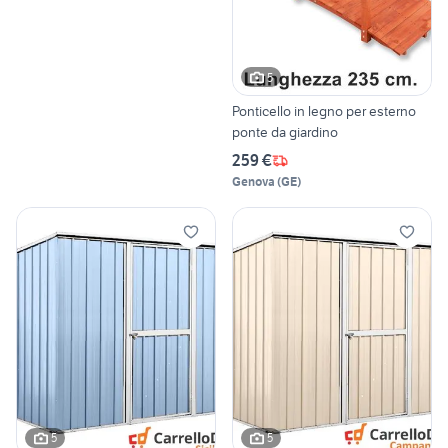
5
Ponticello in legno per esterno
ponte da giardino
259 €
Genova
(
GE
)
5
5