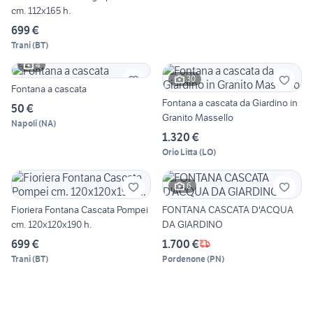
cm. 112x165 h.
699 €
Trani
(
BT
)
4
30
Fontana a cascata
Fontana a cascata da Giardino in
50 €
Granito Massello
Napoli
(
NA
)
1.320 €
Orio Litta
(
LO
)
6
Fioriera Fontana Cascata Pompei
FONTANA CASCATA D'ACQUA
cm. 120x120x190 h.
DA GIARDINO
699 €
1.700 €
Trani
(
BT
)
Pordenone
(
PN
)