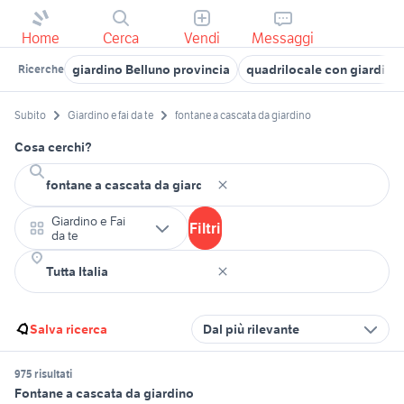
Home
Cerca
Vendi
Messaggi
giardino Belluno provincia
quadrilocale con giardin
Ricerche
Subito
Giardino e fai da te
fontane a cascata da giardino
Cosa cerchi?
Giardino e Fai
Filtri
da te
Salva ricerca
Dal più rilevante
975 risultati
Fontane a cascata da giardino