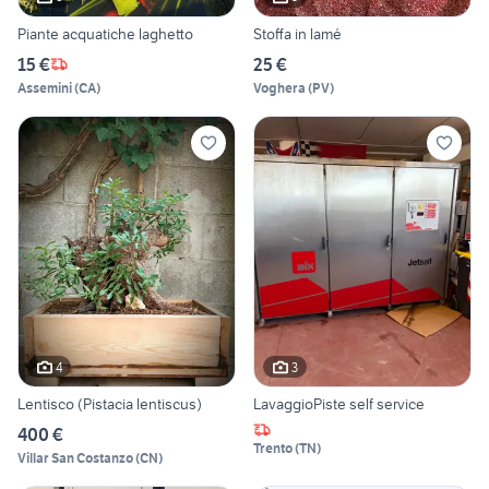
Piante acquatiche laghetto
Stoffa in lamé
15 €
25 €
Assemini
(
CA
)
Voghera
(
PV
)
4
3
Lentisco (Pistacia lentiscus)
LavaggioPiste self service
400 €
Trento
(
TN
)
Villar San Costanzo
(
CN
)