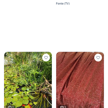
Fonte
(
TV
)
6
3