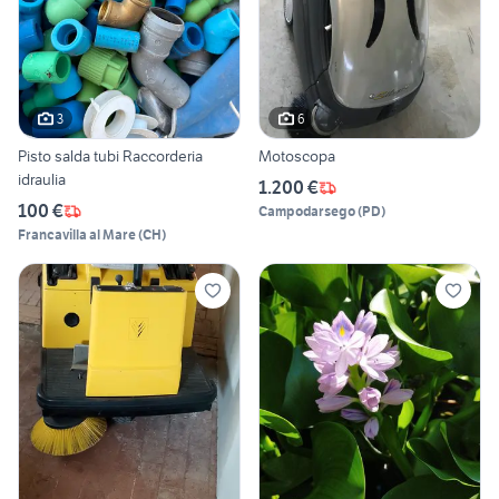
3
6
Pisto salda tubi Raccorderia
Motoscopa
idraulia
1.200 €
100 €
Campodarsego
(
PD
)
Francavilla al Mare
(
CH
)