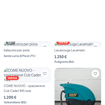
2
Vetrina
balaustra per pista
Lavasciuga Lavamatic
Santa Lucia di Piave
(
TV
)
1.250 €
Putignano
(
BA
)
Vetrina
COME NUOVO - spazzaneve
Cub Cadet 945 swe
1.200 €
Valbondione
(
BG
)