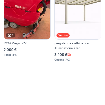
6
Vetrina
RCM Mega I 722
pergotenda elettrica con
illuminazione a led
2.000 €
3.400 €
Fonte
(
TV
)
Cesena
(
FC
)