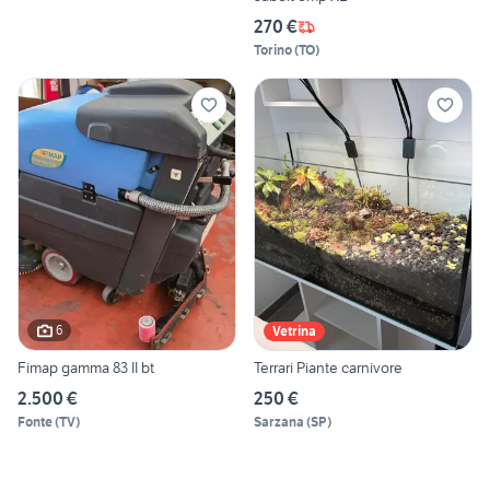
270 €
Torino
(
TO
)
6
Vetrina
Fimap gamma 83 II bt
Terrari Piante carnivore
2.500 €
250 €
Fonte
(
TV
)
Sarzana
(
SP
)