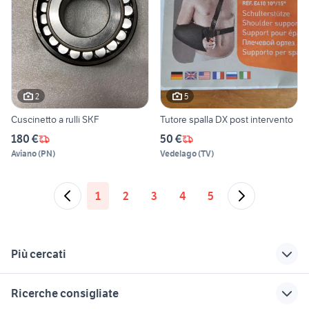
2
5
Cuscinetto a rulli SKF
Tutore spalla DX post intervento
180 €
50 €
Aviano
(
PN
)
Vedelago
(
TV
)
1
2
3
4
5
Più cercati
Correlati
Richerche simili
Suggerimenti
Ricerche consigliate
sdraio spiaggia
elementi per
campanella giardino