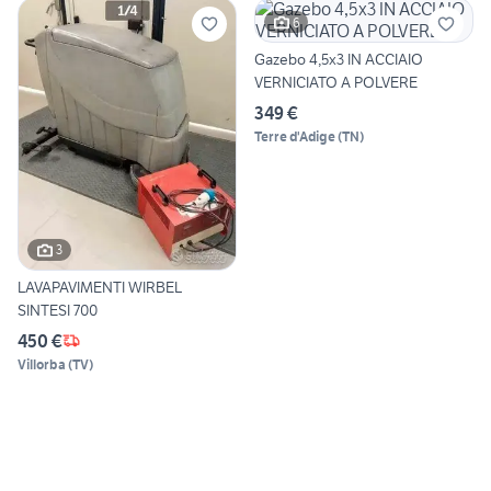
6
Gazebo 4,5x3 IN ACCIAIO
VERNICIATO A POLVERE
349 €
Terre d'Adige
(
TN
)
3
LAVAPAVIMENTI WIRBEL
SINTESI 700
450 €
Villorba
(
TV
)