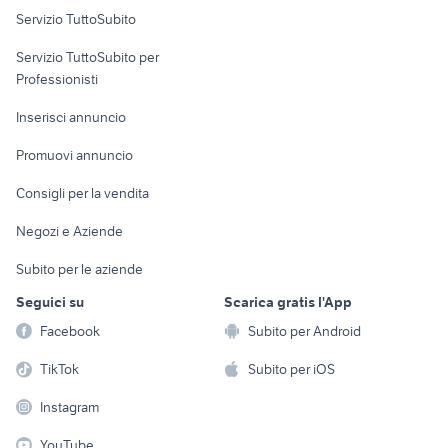
Servizio TuttoSubito
elettronica
per la casa e la
sports e hobby
Servizio TuttoSubito per
persona
Informatica
Animali
Professionisti
Arredamento e
Console e
Accessori per
Casalinghi
Inserisci annuncio
Videogiochi
animali
Elettrodomestici
Promuovi annuncio
Audio/Video
Musica e Film
Giardino e Fai da te
Consigli per la vendita
Fotografia
Libri e Riviste
Abbigliamento e
Negozi e Aziende
Telefonia
Strumenti Musicali
Accessori
Subito per le aziende
Sports
Tutto per i bambini
Seguici su
Scarica gratis l'App
Biciclette
Facebook
Subito per Android
Collezionismo
TikTok
Subito per iOS
Instagram
YouTube