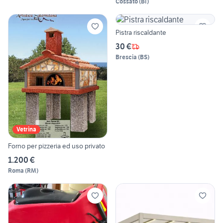
Cossato
(
BI
)
Pistra riscaldante
30 €
Brescia
(
BS
)
Vetrina
Forno per pizzeria ed uso privato
1.200 €
Roma
(
RM
)