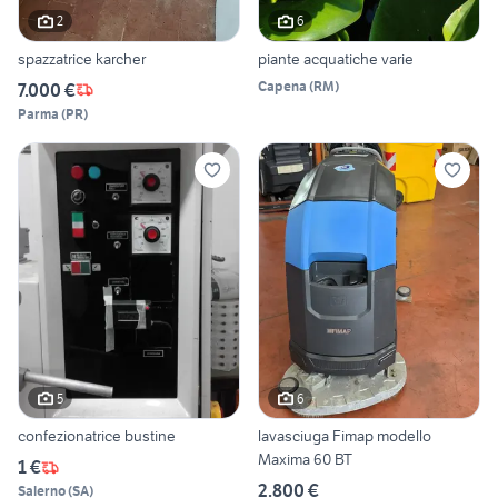
2
6
spazzatrice karcher
piante acquatiche varie
Capena
(
RM
)
7.000 €
Parma
(
PR
)
5
6
confezionatrice bustine
lavasciuga Fimap modello
Maxima 60 BT
1 €
2.800 €
Salerno
(
SA
)