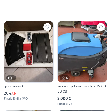
2
6
gioco anni 80
lavasciuga Fimap modello IMX 50
BB CB
20 €
2.000 €
Finale Emilia
(
MO
)
Fonte
(
TV
)