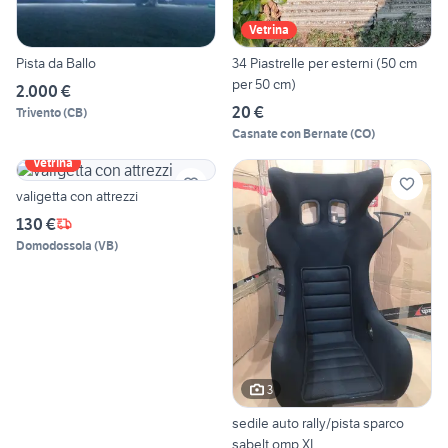
Vetrina
Pista da Ballo
34 Piastrelle per esterni (50 cm
per 50 cm)
2.000 €
20 €
Trivento
(
CB
)
Casnate con Bernate
(
CO
)
Vetrina
valigetta con attrezzi
130 €
Domodossola
(
VB
)
3
sedile auto rally/pista sparco
sabelt omp XL