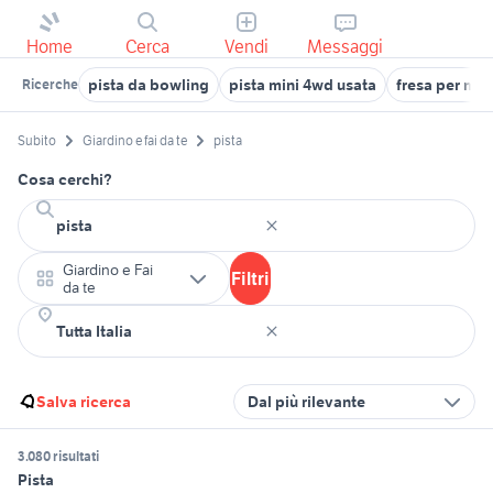
Home
Cerca
Vendi
Messaggi
pista da bowling
pista mini 4wd usata
fresa per mot
Ricerche
Subito
Giardino e fai da te
pista
Cosa cerchi?
Giardino e Fai
Filtri
da te
Salva ricerca
Dal più rilevante
3.080 risultati
Pista