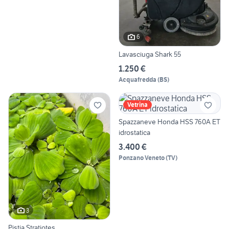
6
Lavasciuga Shark 55
1.250 €
Acquafredda
(
BS
)
Vetrina
Spazzaneve Honda HSS 760A ET
idrostatica
3.400 €
Ponzano Veneto
(
TV
)
3
Pistia Stratiotes