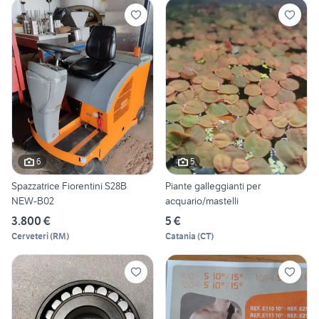
6
5
Spazzatrice Fiorentini S28B
Piante galleggianti per
NEW-B02
acquario/mastelli
3.800 €
5 €
Cerveteri
(
RM
)
Catania
(
CT
)