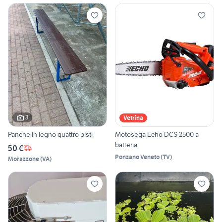
3
Vetrina
Panche in legno quattro pisti
Motosega Echo DCS 2500 a
batteria
50 €
Ponzano Veneto
(
TV
)
Morazzone
(
VA
)