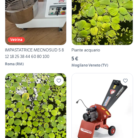
2
Vetrina
IMPASTATRICE MECNOSUD 5 8
Piante acquario
12 18 25 38 44 60 80 100
5 €
Roma
(
RM
)
Mogliano Veneto
(
TV
)