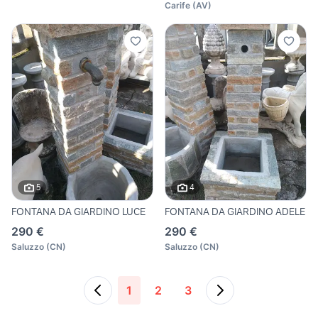
Carife
(
AV
)
5
4
FONTANA DA GIARDINO LUCE
FONTANA DA GIARDINO ADELE
290 €
290 €
Saluzzo
(
CN
)
Saluzzo
(
CN
)
1
2
3