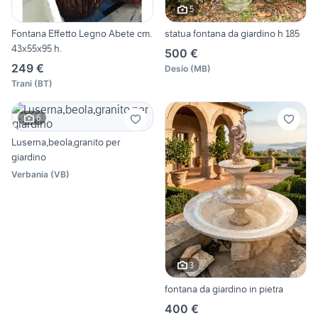
5
Fontana Effetto Legno Abete cm.
statua fontana da giardino h 185
43x55x95 h.
500 €
249 €
Desio
(
MB
)
Trani
(
BT
)
6
Luserna,beola,granito per
giardino
Verbania
(
VB
)
3
fontana da giardino in pietra
400 €