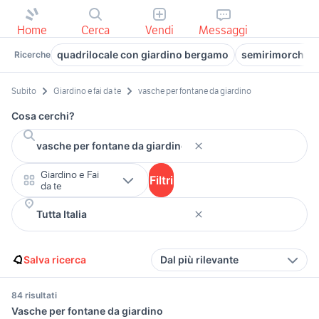
Home
Cerca
Vendi
Messaggi
quadrilocale con giardino bergamo
semirimorchi us
Ricerche
Subito
Giardino e fai da te
vasche per fontane da giardino
Cosa cerchi?
Giardino e Fai
Filtri
da te
Salva ricerca
Dal più rilevante
84 risultati
Vasche per fontane da giardino