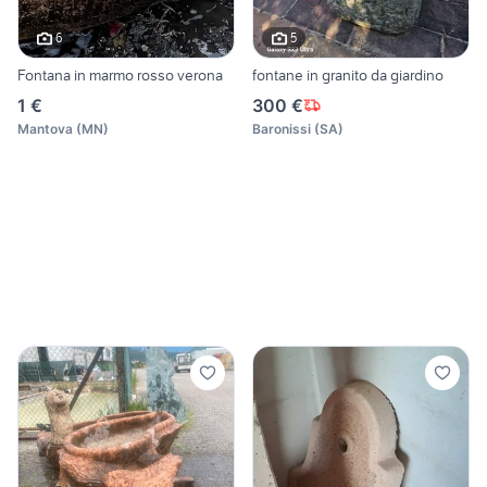
6
5
Fontana in marmo rosso verona
fontane in granito da giardino
1 €
300 €
Mantova
(
MN
)
Baronissi
(
SA
)