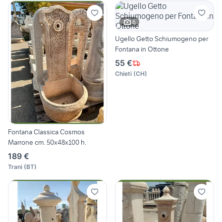
6
Ugello Getto Schiumogeno per
Fontana in Ottone
55 €
Chieti
(
CH
)
Fontana Classica Cosmos
Marrone cm. 50x48x100 h.
189 €
Trani
(
BT
)