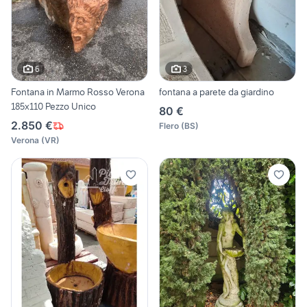
6
3
Fontana in Marmo Rosso Verona
fontana a parete da giardino
185x110 Pezzo Unico
80 €
2.850 €
Flero
(
BS
)
Verona
(
VR
)