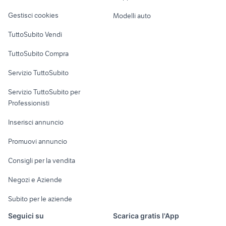
Veicoli commerciali
altro
Gestisci cookies
Modelli auto
Case vacanza
TuttoSubito Vendi
Uffici e Locali
TuttoSubito Compra
commerciali
Servizio TuttoSubito
elettronica
per la casa e la
sports e hobby
Servizio TuttoSubito per
persona
Informatica
Animali
Professionisti
Arredamento e
Console e
Accessori per
Casalinghi
Inserisci annuncio
Videogiochi
animali
Elettrodomestici
Promuovi annuncio
Audio/Video
Musica e Film
Giardino e Fai da te
Consigli per la vendita
Fotografia
Libri e Riviste
Abbigliamento e
Negozi e Aziende
Telefonia
Strumenti Musicali
Accessori
Subito per le aziende
Sports
Tutto per i bambini
Seguici su
Scarica gratis l'App
Biciclette