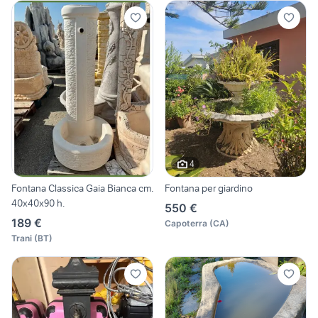
4
Fontana Classica Gaia Bianca cm.
Fontana per giardino
40x40x90 h.
550 €
189 €
Capoterra
(
CA
)
Trani
(
BT
)