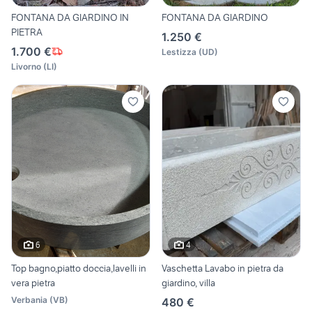
FONTANA DA GIARDINO IN
FONTANA DA GIARDINO
PIETRA
1.250 €
1.700 €
Lestizza
(
UD
)
Livorno
(
LI
)
6
4
Top bagno,piatto doccia,lavelli in
Vaschetta Lavabo in pietra da
vera pietra
giardino, villa
Verbania
(
VB
)
480 €