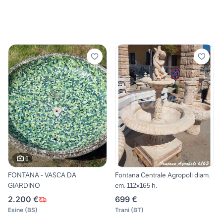
6
FONTANA - VASCA DA
Fontana Centrale Agropoli diam.
GIARDINO
cm. 112x165 h.
2.200 €
699 €
Esine
(
BS
)
Trani
(
BT
)