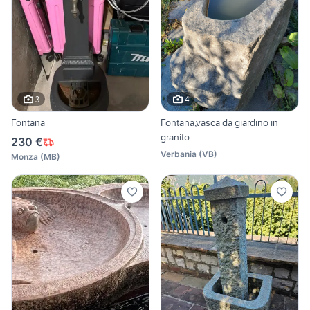
3
4
Fontana
Fontana,vasca da giardino in
granito
230 €
Verbania
(
VB
)
Monza
(
MB
)