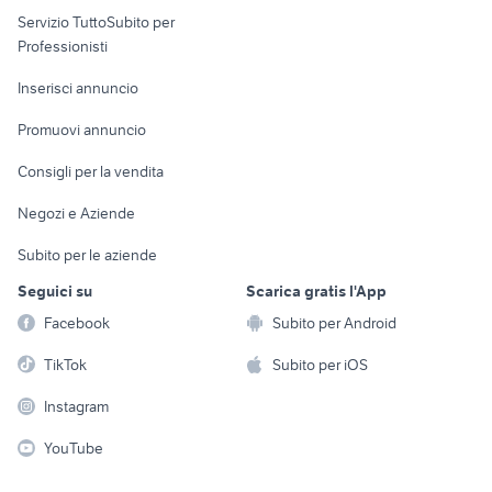
Servizio TuttoSubito per
persona
Informatica
Animali
Professionisti
Arredamento e
Console e
Accessori per
Casalinghi
Inserisci annuncio
Videogiochi
animali
Elettrodomestici
Promuovi annuncio
Audio/Video
Musica e Film
Giardino e Fai da te
Consigli per la vendita
Fotografia
Libri e Riviste
Abbigliamento e
Negozi e Aziende
Telefonia
Strumenti Musicali
Accessori
Subito per le aziende
Sports
Tutto per i bambini
Seguici su
Scarica gratis l'App
Biciclette
Facebook
Subito per Android
Collezionismo
TikTok
Subito per iOS
Instagram
YouTube