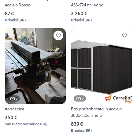
acciaio Rosso
438x724 fin legno
87 €
3.260 €
Brindisi
(
BR
)
Brindisi
(
BR
)
5
6
troncatrice
Box prefabbricato in acciaio
360x430cm nero
350 €
839 €
San Pietro Vernotico
(
BR
)
Brindisi
(
BR
)