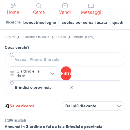
Home
Cerca
Vendi
Messaggi
troncatrice legno
coclea per cereali usata
quadro st
Ricerche
Subito
Giardino e fai da te
Puglia
Brindisi (Prov)
Cosa cerchi?
Giardino e Fai
Filtri
da te
Salva ricerca
Dal più rilevante
2.196 risultati
Annunci in Giardino e fai da te a Brindisi e provincia