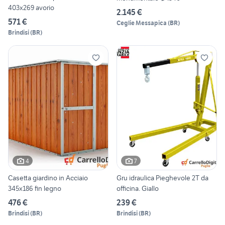
403x269 avorio
2.145 €
571 €
Ceglie Messapica
(
BR
)
Brindisi
(
BR
)
4
7
Casetta giardino in Acciaio
Gru idraulica Pieghevole 2T da
345x186 fin legno
officina. Giallo
476 €
239 €
Brindisi
(
BR
)
Brindisi
(
BR
)