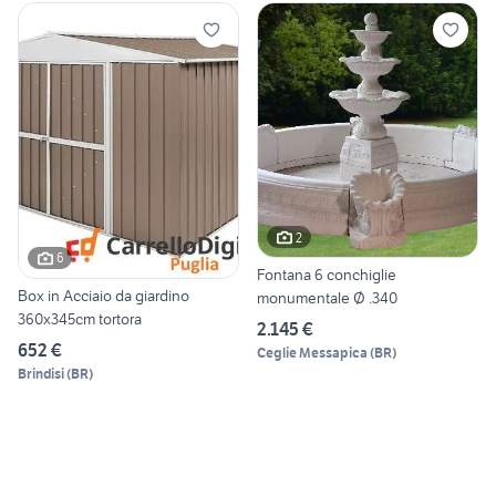
2
6
Fontana 6 conchiglie
Box in Acciaio da giardino
monumentale Ø .340
360x345cm tortora
2.145 €
652 €
Ceglie Messapica
(
BR
)
Brindisi
(
BR
)