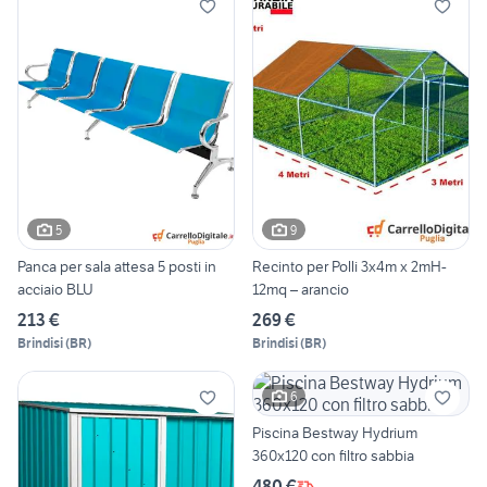
5
9
Panca per sala attesa 5 posti in
Recinto per Polli 3x4m x 2mH-
acciaio BLU
12mq – arancio
213 €
269 €
Brindisi
(
BR
)
Brindisi
(
BR
)
6
Piscina Bestway Hydrium
360x120 con filtro sabbia
480 €