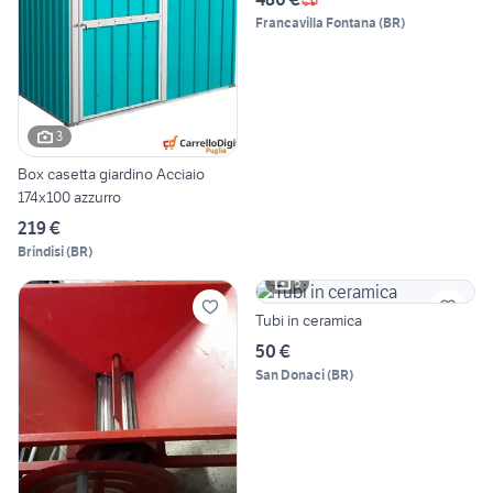
Francavilla Fontana
(
BR
)
3
Box casetta giardino Acciaio
174x100 azzurro
219 €
Brindisi
(
BR
)
5
Tubi in ceramica
50 €
San Donaci
(
BR
)