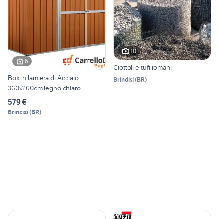
10
6
Ciottoli e tufi romani
Box in lamiera di Acciaio
Brindisi
(
BR
)
360x260cm legno chiaro
579 €
Brindisi
(
BR
)