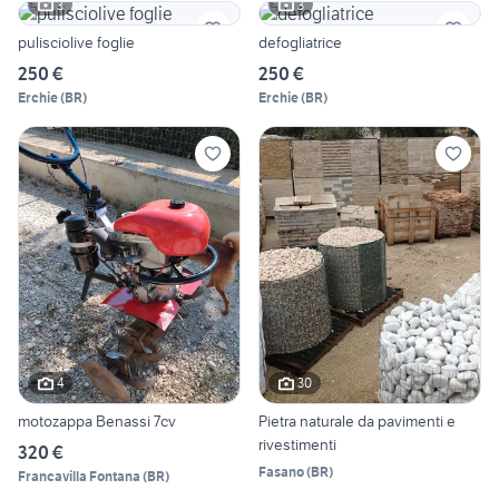
3
3
pulisciolive foglie
defogliatrice
250 €
250 €
Erchie
(
BR
)
Erchie
(
BR
)
4
30
motozappa Benassi 7cv
Pietra naturale da pavimenti e
rivestimenti
320 €
Fasano
(
BR
)
Francavilla Fontana
(
BR
)