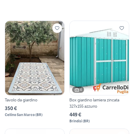
4
Tavolo da giardino
Box giardino lamiera zincata
327x155 azzurro
350 €
449 €
Cellino San Marco
(
BR
)
Brindisi
(
BR
)