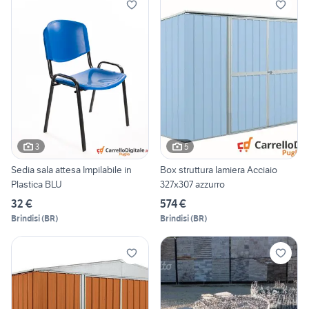
3
5
Sedia sala attesa Impilabile in
Box struttura lamiera Acciaio
Plastica BLU
327x307 azzurro
32 €
574 €
Brindisi
(
BR
)
Brindisi
(
BR
)