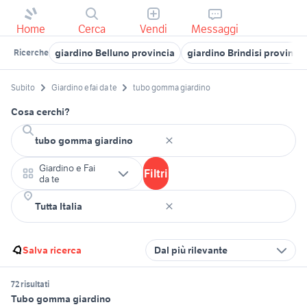
Home
Cerca
Vendi
Messaggi
giardino Belluno provincia
giardino Brindisi provincia
Ricerche
Subito
Giardino e fai da te
tubo gomma giardino
Cosa cerchi?
Giardino e Fai
Filtri
da te
Salva ricerca
Dal più rilevante
72 risultati
Tubo gomma giardino