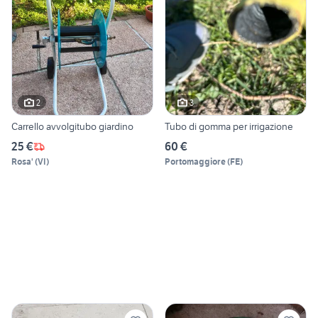
2
3
Carrello avvolgitubo giardino
Tubo di gomma per irrigazione
25 €
60 €
Rosa'
(
VI
)
Portomaggiore
(
FE
)