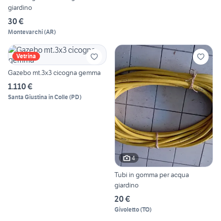
giardino
30 €
Montevarchi
(
AR
)
Vetrina
Gazebo mt.3x3 cicogna gemma
1.110 €
Santa Giustina in Colle
(
PD
)
4
Tubi in gomma per acqua
giardino
20 €
Givoletto
(
TO
)