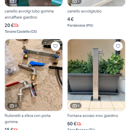
2
5
carrello avvolgi tubo gomma
carrello avvolgitubo
annaffiare giardino
4 €
20 €
Pordenone
(
PN
)
Torano Castello
(
CS
)
4
6
Rubinetti a sfera con porta
Fontana acciaio inox giardino
gomma
60 €
15 €
Zero Branco
(
TV
)