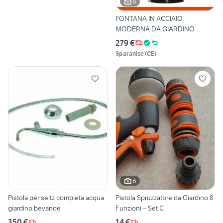
8
FONTANA IN ACCIAIO
MODERNA DA GIARDINO
279 €
Sparanise
(
CE
)
6
Pistola per seltz completa acqua
Pistola Spruzzatore da Giardino 8
giardino bevande
Funzioni – Set C
350 €
14 €