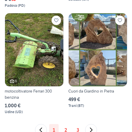
Padova
(
PD
)
6
motocoltivatore Ferrari 300
Cuori da Giardino in Pietra
benzina
499 €
1.000 €
Trani
(
BT
)
Udine
(
UD
)
1
2
3