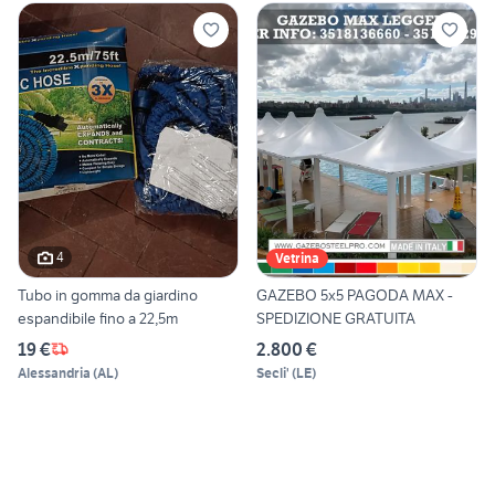
4
Vetrina
Tubo in gomma da giardino
GAZEBO 5x5 PAGODA MAX -
espandibile fino a 22,5m
SPEDIZIONE GRATUITA
19 €
2.800 €
Alessandria
(
AL
)
Secli'
(
LE
)