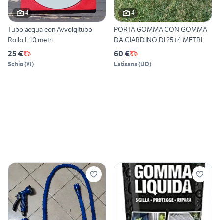
4
4
Tubo acqua con Avvolgitubo
PORTA GOMMA CON GOMMA
Rollo L 10 metri
DA GIARDJNO DI 25+4 METRI
25 €
60 €
Schio
(
VI
)
Latisana
(
UD
)