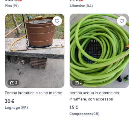
Pisa
(
PI
)
Alfonsine
(
RA
)
3
2
Pompa irroratrice a zaino in rame
pompa acqua in gomma per
innaffiare, con accessori
30 €
15 €
Legnago
(
VR
)
Campobasso
(
CB
)