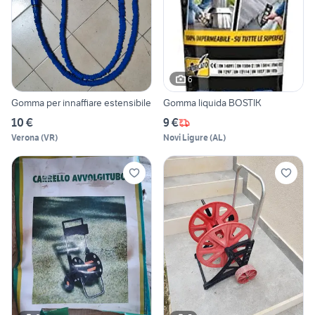
6
Gomma per innaffiare estensibile
Gomma liquida BOSTIK
10 €
9 €
Verona
(
VR
)
Novi Ligure
(
AL
)