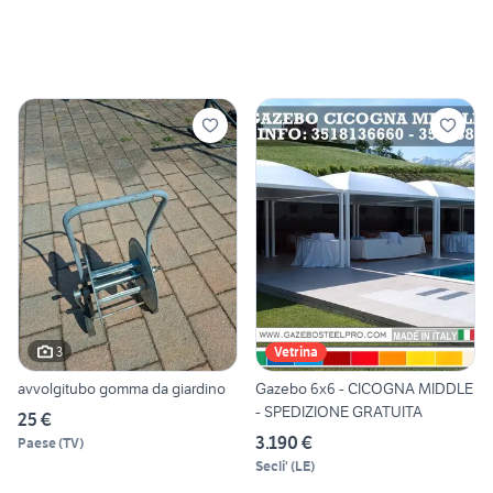
3
Vetrina
avvolgitubo gomma da giardino
Gazebo 6x6 - CICOGNA MIDDLE
- SPEDIZIONE GRATUITA
25 €
3.190 €
Paese
(
TV
)
Secli'
(
LE
)