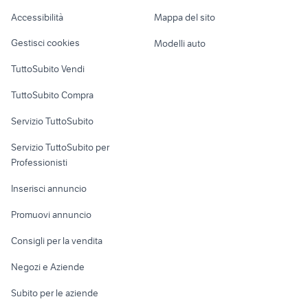
Caravan e Camper
Accessibilità
Mappa del sito
box porta attrezzi da giardino
chiudiporta a molla
Loft, mansarde e
Veicoli commerciali
altro
Gestisci cookies
Modelli auto
Case vacanza
TuttoSubito Vendi
Uffici e Locali
TuttoSubito Compra
commerciali
Servizio TuttoSubito
elettronica
per la casa e la
sports e hobby
Servizio TuttoSubito per
persona
Informatica
Animali
Professionisti
Arredamento e
Console e
Accessori per
Casalinghi
Inserisci annuncio
Videogiochi
animali
Elettrodomestici
Promuovi annuncio
Audio/Video
Musica e Film
Giardino e Fai da te
Consigli per la vendita
Fotografia
Libri e Riviste
Abbigliamento e
Negozi e Aziende
Telefonia
Strumenti Musicali
Accessori
Subito per le aziende
Sports
Tutto per i bambini