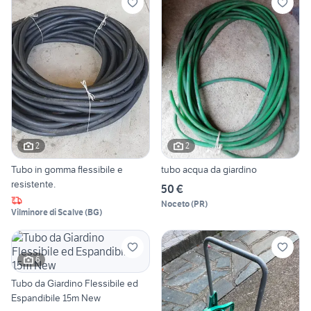
2
2
Tubo in gomma flessibile e
tubo acqua da giardino
resistente.
50 €
Noceto
(
PR
)
Vilminore di Scalve
(
BG
)
6
Tubo da Giardino Flessibile ed
Espandibile 15m New