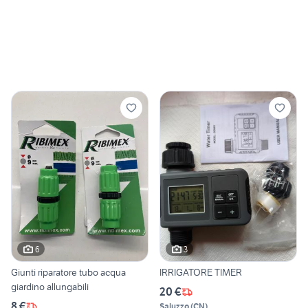
6
3
Giunti riparatore tubo acqua
IRRIGATORE TIMER
giardino allungabili
20 €
8 €
Saluzzo
(
CN
)