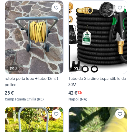
3
5
rotolo porta tubo + tubo 12mt 1
Tubo da Giardino Espandibile da
pollice
30M
25 €
42 €
Campagnola Emilia
(
RE
)
Napoli
(
NA
)