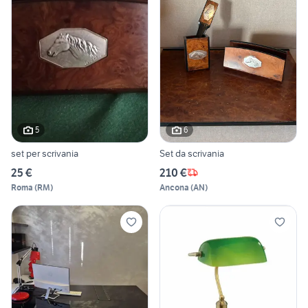
5
6
set per scrivania
Set da scrivania
25 €
210 €
Roma
(
RM
)
Ancona
(
AN
)