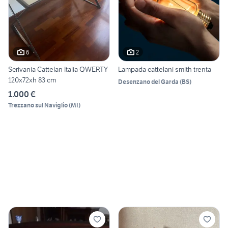
6
2
Scrivania Cattelan Italia QWERTY
Lampada cattelani smith trenta
120x72xh 83 cm
Desenzano del Garda
(
BS
)
1.000 €
Trezzano sul Naviglio
(
MI
)