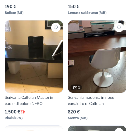
190 €
150 €
Bollate
(
MI
)
Lentate sul Seveso
(
MB
)
3
Scrivania Cattelan Master in
Scrivania moderna in noce
cuoio di colore NERO
canaletto di Cattelan
1.500 €
820 €
Rimini
(
RN
)
Monza
(
MB
)