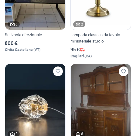
6
3
Scrivania direzionale
Lampada classica da tavolo
ministeriale studio
800 €
95 €
Civita Castellana
(
VT
)
Cagliari
(
CA
)
2
6