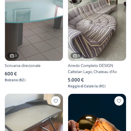
3
6
Scrivania direzionale
Arredo Completo DESIGN
Cattelan Lago, Chateau d'Ax
600 €
5.000 €
Bolzano
(
BZ
)
Reggio di Calabria
(
RC
)