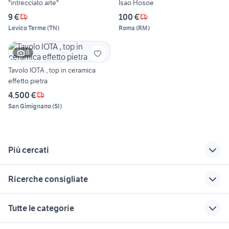
"intrecciato arte"
Isao Hosoe
9 €
100 €
Levico Terme
(
TN
)
Roma
(
RM
)
6
Tavolo IOTA , top in ceramica
effetto pietra
4.500 €
San Gimignano
(
SI
)
Più cercati
Correlati
Richerche simili
Suggerimenti
Ricerche consigliate
portaoggetti
mobili usati bagheria
porte a brindisi e
scrivania
provincia
tavolo allungabile in lazio
carrello inox
regalo mobili usati
Tutte le categorie
regalo scrivania
pordenone
regalo a forlÃƒÂ¬-
stufa a legna warm morning
doccia arredamento Piemonte
cesena e provincia
arredamento
cucina arredamento
cucine usate