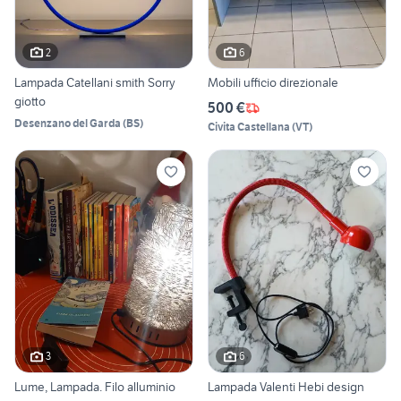
2
6
Lampada Catellani smith Sorry
Mobili ufficio direzionale
giotto
500 €
Desenzano del Garda
(
BS
)
Civita Castellana
(
VT
)
3
6
Lume, Lampada. Filo alluminio
Lampada Valenti Hebi design