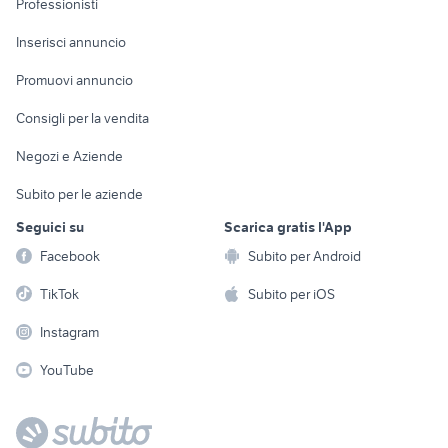
Professionisti
Arredamento e
Console e
Accessori per
Casalinghi
Inserisci annuncio
Videogiochi
animali
Elettrodomestici
Promuovi annuncio
Audio/Video
Musica e Film
Giardino e Fai da te
Consigli per la vendita
Fotografia
Libri e Riviste
Abbigliamento e
Negozi e Aziende
Telefonia
Strumenti Musicali
Accessori
Subito per le aziende
Sports
Tutto per i bambini
Seguici su
Scarica gratis l'App
Biciclette
Facebook
Subito per Android
Collezionismo
TikTok
Subito per iOS
Instagram
YouTube