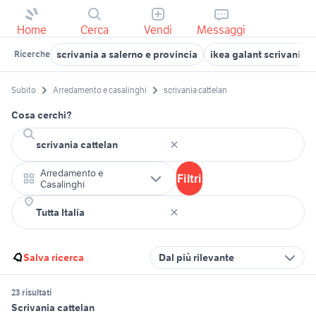
Home
Cerca
Vendi
Messaggi
scrivania a salerno e provincia
ikea galant scrivania
Ricerche
Subito
Arredamento e casalinghi
scrivania cattelan
Cosa cerchi?
Arredamento e
Filtri
Casalinghi
Salva ricerca
Dal più rilevante
23 risultati
Scrivania cattelan