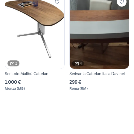
2
4
Scrittoio Malibù Cattelan
Scrivania Cattelan Italia Davinci
1.000 €
299 €
Monza
(
MB
)
Roma
(
RM
)