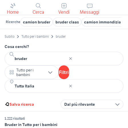
Home
Cerca
Vendi
Messaggi
camion bruder
bruder claas
camion immondizia bru
Ricerche
Subito
Tutto per i bambini
bruder
Cosa cerchi?
Tutto per i
Filtri
bambini
Salva ricerca
Dal più rilevante
1.222 risultati
Bruder in Tutto per i bambini