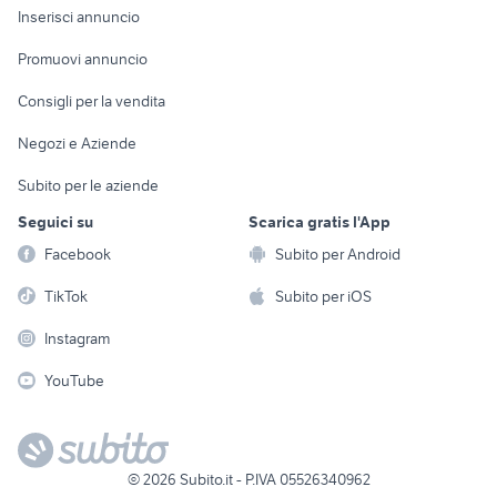
Console e
Accessori per
Casalinghi
Inserisci annuncio
Videogiochi
animali
Elettrodomestici
Promuovi annuncio
Audio/Video
Musica e Film
Giardino e Fai da te
Consigli per la vendita
Fotografia
Libri e Riviste
Abbigliamento e
Negozi e Aziende
Telefonia
Strumenti Musicali
Accessori
Subito per le aziende
Sports
Tutto per i bambini
Seguici su
Scarica gratis l'App
Biciclette
Facebook
Subito per Android
Collezionismo
TikTok
Subito per iOS
Instagram
YouTube
©
2026
Subito.it - P.IVA 05526340962