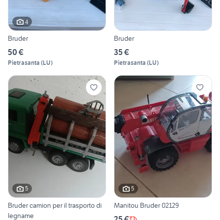
4
Bruder
Bruder
50 €
35 €
Pietrasanta
(
LU
)
Pietrasanta
(
LU
)
5
5
Bruder camion per il trasporto di
Manitou Bruder 02129
legname
25 €