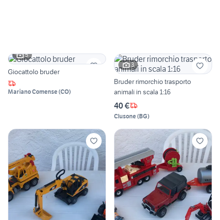
5
3
Giocattolo bruder
Bruder rimorchio trasporto
animali in scala 1:16
Mariano Comense
(
CO
)
40 €
Clusone
(
BG
)