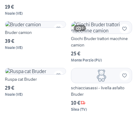
19 €
Noale
(
VE
)
6
Bruder camion
Giochi Bruder trattori macchine
39 €
camion
Noale
(
VE
)
25 €
Monte Porzio
(
PU
)
Ruspa cat Bruder
29 €
schiacciasassi - livella asfalto
Bruder
Noale
(
VE
)
10 €
Silea
(
TV
)