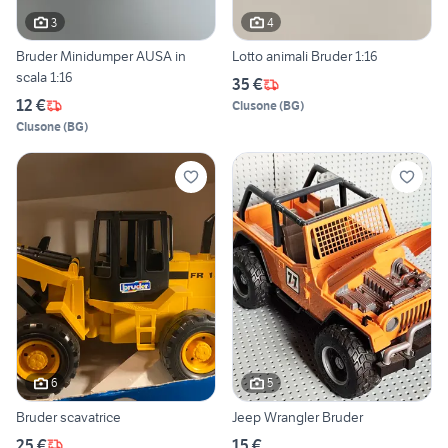
3
4
Bruder Minidumper AUSA in
Lotto animali Bruder 1:16
scala 1:16
35 €
12 €
Clusone
(
BG
)
Clusone
(
BG
)
6
5
Bruder scavatrice
Jeep Wrangler Bruder
25 €
15 €