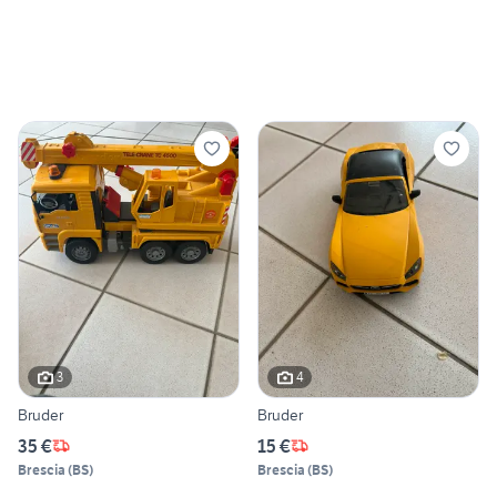
3
4
Bruder
Bruder
35 €
15 €
Brescia
(
BS
)
Brescia
(
BS
)