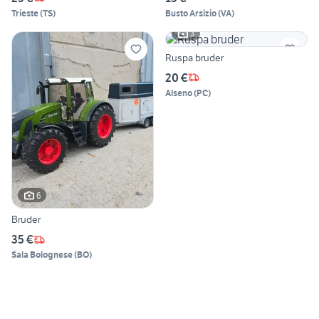
Trieste
(
TS
)
Busto Arsizio
(
VA
)
3
Ruspa bruder
20 €
Alseno
(
PC
)
6
Bruder
35 €
Sala Bolognese
(
BO
)