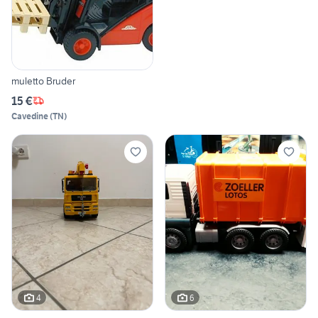
muletto Bruder
15 €
Cavedine
(
TN
)
4
6