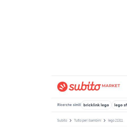
bricklink lego
lego sf
Ricerche
simili
Subito
Tutto per i bambini
lego 21311