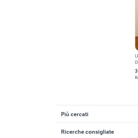
L
D
3
E
Più cercati
Correlati
R
Ricerche consigliate
lego giganti
m