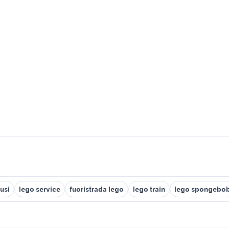
usi
lego service
fuoristrada lego
lego train
lego spongebo