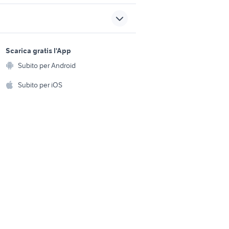
passeggino per bambole
tavolo rotondo allungabile
sports e hobby
usato
a
Scarica gratis l'App
Animali
Verona
trio cybex usato
Subito per Android
ento e
Accessori per animali
hi
Subito per iOS
rentino
passeggino automatico
Musica e Film
omestici
Libri e Riviste
e Fai da te
Strumenti Musicali
amento e
ri
Sports
 i bambini
Biciclette
Collezionismo