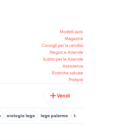
Modelli auto
Magazine
Consigli per la vendita
Negozi e Aziende
Subito per le Aziende
Assistenza
Ricerche salvate
Preferiti
Vendi
b
orologio lego
lego palermo
lego 4439
naruto lego