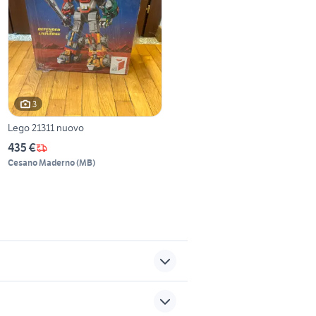
3
Lego 21311 nuovo
435 €
Cesano Maderno
(
MB
)