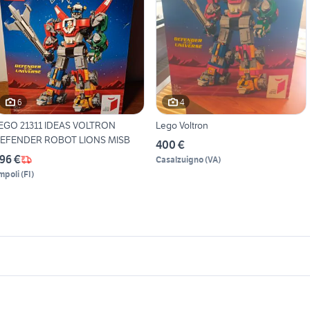
6
4
EGO 21311 IDEAS VOLTRON
Lego Voltron
EFENDER ROBOT LIONS MISB
400 €
96 €
Casalzuigno
(
VA
)
mpoli
(
FI
)
icherche simili
Suggerimenti
otor e co
giocattoli bambini Sergnano