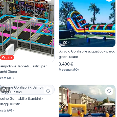
2
Scivolo Gonfiabile acquatico - parco
giochi usato
Vetrina
3.400 €
rampolini e Tappeti Elastici per
Modena
(
MO
)
archi Gioco
icata
(
AG
)
3
iscine Gonfiabili x Bambini x
illaggi Turistici
icata
(
AG
)