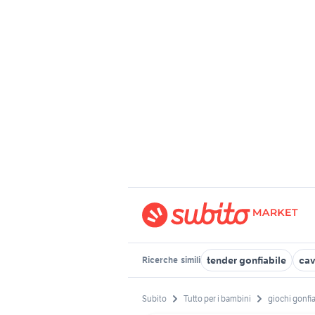
tender gonfiabile
cav
Ricerche
simili
Subito
Tutto per i bambini
giochi gonfia