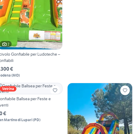
2
civolo Gonfiabile per Ludoteche –
onfiabili
.300 €
odena
(
MO
)
Vetrina
onfiabile Ballsea per Feste e
venti
0 €
an Martino di Lupari
(
PD
)