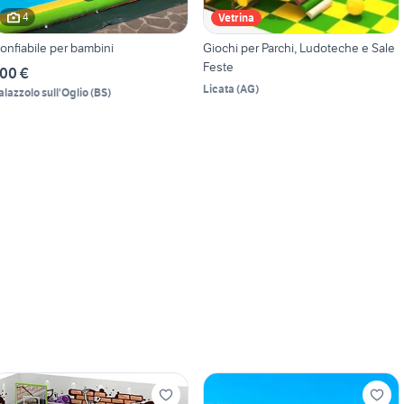
4
Vetrina
onfiabile per bambini
Giochi per Parchi, Ludoteche e Sale
Feste
00 €
Licata
(
AG
)
alazzolo sull'Oglio
(
BS
)