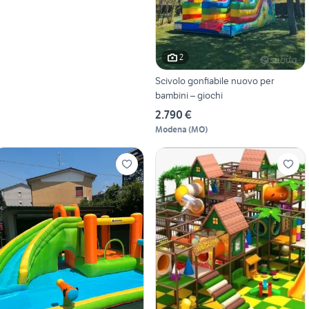
2
Scivolo gonfiabile nuovo per
bambini – giochi
2.790 €
Modena
(
MO
)