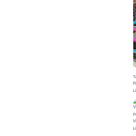
T
P
L
P
V
L