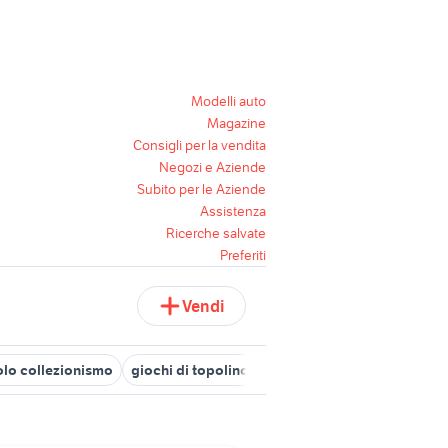
Modelli auto
Magazine
Consigli per la vendita
Negozi e Aziende
Subito per le Aziende
Assistenza
Ricerche salvate
Preferiti
Vendi
olo collezionismo
giochi di topolino collezionismo
gonfiabili b