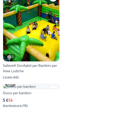
3
Salterelli Gonfiabili per Bambini per
Aree Ludiche
Licata
(
AG
)
2
Gioco per bambini
5 €
Martinsicuro
(
TE
)