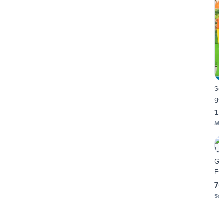
S
g
1
M
G
E
7
S