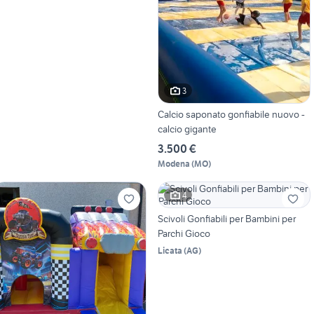
3
Calcio saponato gonfiabile nuovo -
calcio gigante
3.500 €
Modena
(
MO
)
4
Scivoli Gonfiabili per Bambini per
Parchi Gioco
Licata
(
AG
)