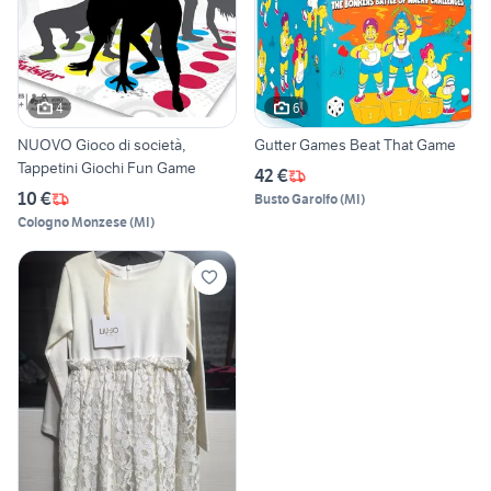
4
6
NUOVO Gioco di società,
Gutter Games Beat That Game
Tappetini Giochi Fun Game
42 €
10 €
Busto Garolfo
(
MI
)
Cologno Monzese
(
MI
)