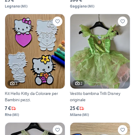
Legnano
(
MI
)
Gaggiano
(
MI
)
3
2
Kit Hello Kitty da Colorare per
Vestito bambina Trilli Disney
Bambini pezzi.
originale
7 €
25 €
Rho
(
MI
)
Milano
(
MI
)