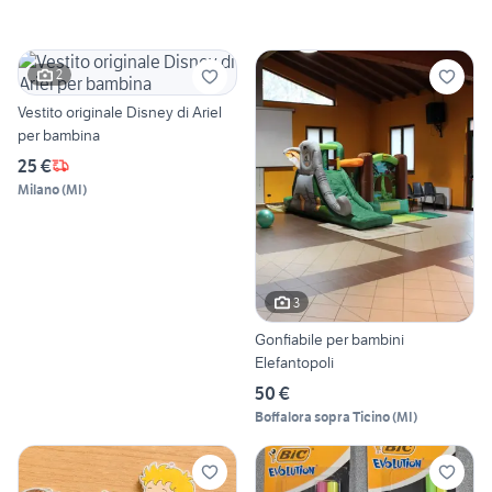
2
Vestito originale Disney di Ariel
per bambina
25 €
Milano
(
MI
)
3
Gonfiabile per bambini
Elefantopoli
50 €
Boffalora sopra Ticino
(
MI
)