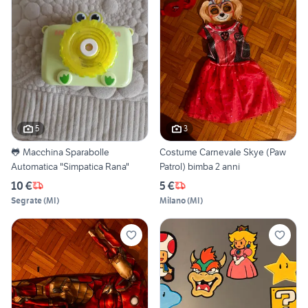
5
3
🐸 Macchina Sparabolle
Costume Carnevale Skye (Paw
Automatica "Simpatica Rana"
Patrol) bimba 2 anni
10 €
5 €
Segrate
(
MI
)
Milano
(
MI
)