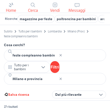
Home
Cerca
Vendi
Messaggi
magazzino per feste
poltroncina per bambini
arco 
Ricerche
Subito
Tutto per i bambini
Lombardia
Milano (Prov)
feste compleanno bambini
Cosa cerchi?
Tutto per i
Filtri
bambini
Salva ricerca
Dal più rilevante
27 risultati