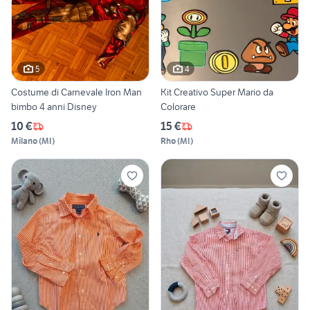
5
4
Costume di Carnevale Iron Man
Kit Creativo Super Mario da
bimbo 4 anni Disney
Colorare
10 €
15 €
Milano
(
MI
)
Rho
(
MI
)