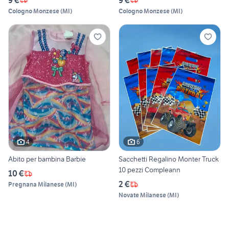
Cologno Monzese
(
MI
)
Cologno Monzese
(
MI
)
4
6
Abito per bambina Barbie
Sacchetti Regalino Monter Truck
10 pezzi Compleann
10 €
2 €
Pregnana Milanese
(
MI
)
Novate Milanese
(
MI
)