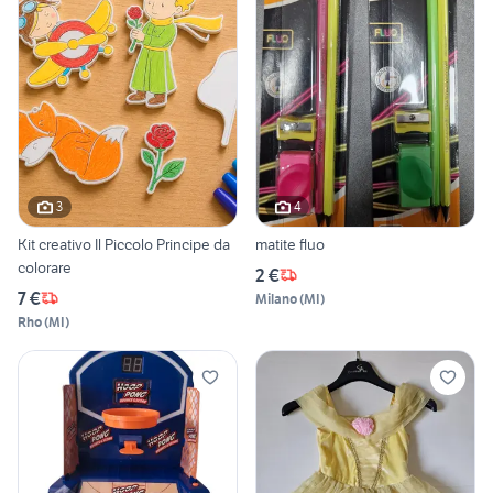
3
4
Kit creativo Il Piccolo Principe da
matite fluo
colorare
2 €
7 €
Milano
(
MI
)
Rho
(
MI
)