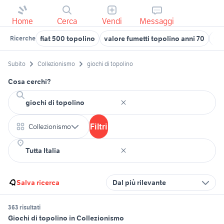
Home
Cerca
Vendi
Messaggi
fiat 500 topolino
valore fumetti topolino anni 70
top
Ricerche
Subito
Collezionismo
giochi di topolino
Cosa cerchi?
Filtri
Collezionismo
Salva ricerca
Dal più rilevante
363 risultati
Giochi di topolino in Collezionismo