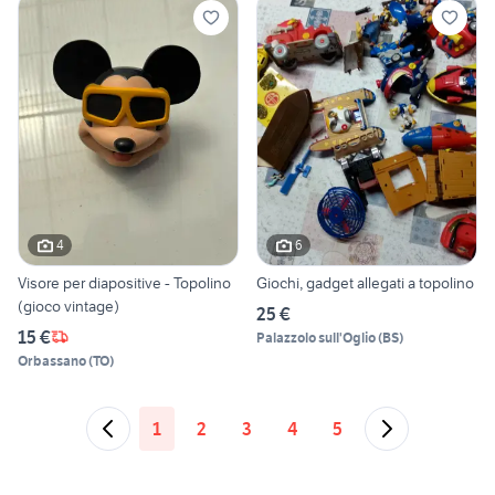
4
6
Visore per diapositive - Topolino
Giochi, gadget allegati a topolino
(gioco vintage)
25 €
15 €
Palazzolo sull'Oglio
(
BS
)
Orbassano
(
TO
)
1
2
3
4
5