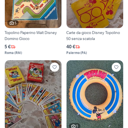
5
Topolino Paperino Walt Disney
Carte da gioco Disney Topolino
Domino Gioco
50 senza scatola
5 €
40 €
Roma
(
RM
)
Palermo
(
PA
)
5