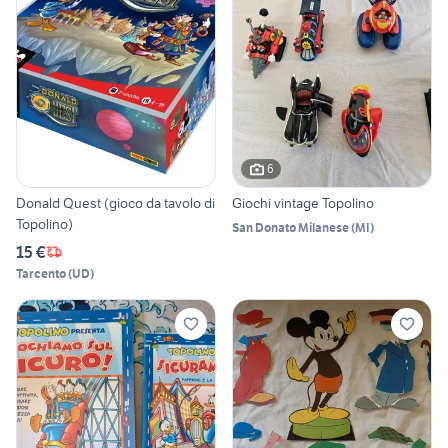
6
Donald Quest (gioco da tavolo di
Giochi vintage Topolino
Topolino)
San Donato Milanese
(
MI
)
15 €
Tarcento
(
UD
)