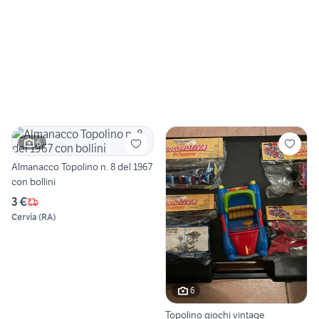
6
Almanacco Topolino n. 8 del 1967
con bollini
3 €
Cervia
(
RA
)
6
Topolino giochi vintage