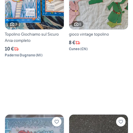
3
6
Topolino Giochiamo sul Sicuro
gioco vintage topolino
Ania completo
8 €
10 €
Cuneo
(
CN
)
Paderno Dugnano
(
MI
)