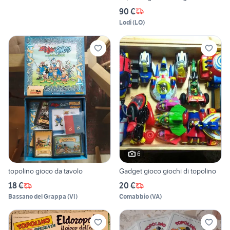
90 €
Lodi
(
LO
)
6
topolino gioco da tavolo
Gadget gioco giochi di topolino
18 €
20 €
Bassano del Grappa
(
VI
)
Comabbio
(
VA
)