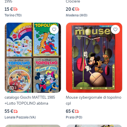
1995
Crociere
15 €
20 €
Torino
(
TO
)
Modena
(
MO
)
3
catalogo Giochi MATTEL 1985
Mouse cybergiornale di topolino
+Lotto TOPOLINO abbina
cpl
55 €
65 €
Lonate Pozzolo
(
VA
)
Prato
(
PO
)