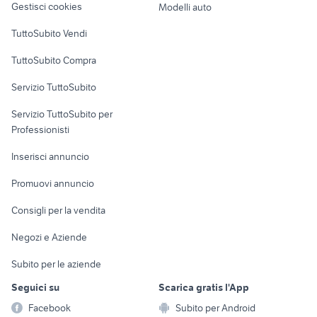
Gestisci cookies
Modelli auto
Case vacanza
TuttoSubito Vendi
Uffici e Locali
TuttoSubito Compra
commerciali
Servizio TuttoSubito
elettronica
per la casa e la
sports e hobby
Servizio TuttoSubito per
persona
Informatica
Animali
Professionisti
Arredamento e
Console e
Accessori per
Casalinghi
Inserisci annuncio
Videogiochi
animali
Elettrodomestici
Promuovi annuncio
Audio/Video
Musica e Film
Giardino e Fai da te
Consigli per la vendita
Fotografia
Libri e Riviste
Abbigliamento e
Negozi e Aziende
Telefonia
Strumenti Musicali
Accessori
Subito per le aziende
Sports
Tutto per i bambini
Seguici su
Scarica gratis l'App
Biciclette
Facebook
Subito per Android