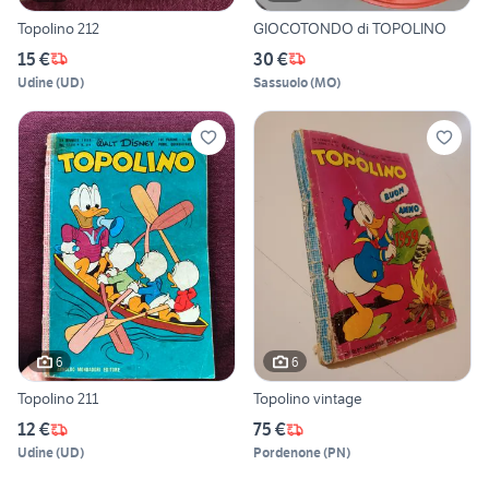
Topolino 212
GIOCOTONDO di TOPOLINO
15 €
30 €
Udine
(
UD
)
Sassuolo
(
MO
)
6
6
Topolino 211
Topolino vintage
12 €
75 €
Udine
(
UD
)
Pordenone
(
PN
)