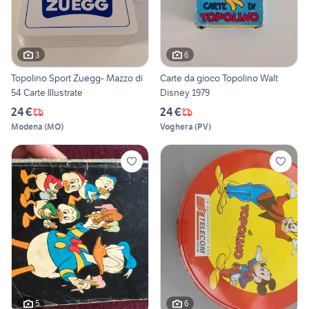
3
6
Topolino Sport Zuegg- Mazzo di
Carte da gioco Topolino Walt
54 Carte Illustrate
Disney 1979
24 €
24 €
Modena
(
MO
)
Voghera
(
PV
)
5
6