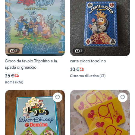
2
2
Gioco da tavolo Topolino e la
carte gioco topolino
spada di ghiaccio
10 €
35 €
Cisterna di Latina
(
LT
)
Roma
(
RM
)