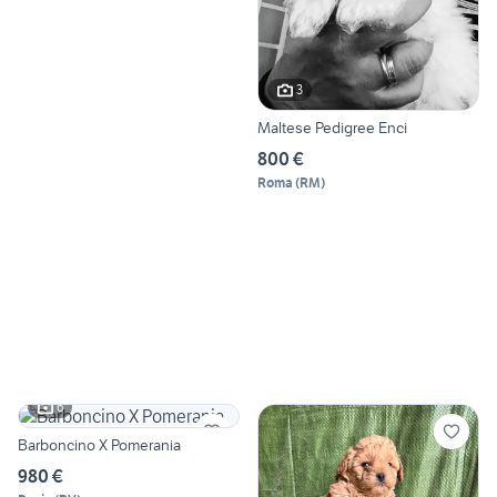
3
Maltese Pedigree Enci
800 €
Roma
(
RM
)
6
Barboncino X Pomerania
980 €