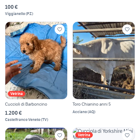
100 €
Viggianello
(
PZ
)
Vetrina
Cuccioli di Barboncino
Toro Chianino anni 5
Acciano
(
AQ
)
1.200 €
Castelfranco Veneto
(
TV
)
Vetrina