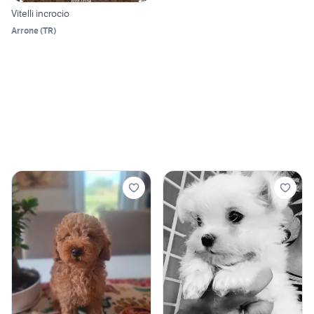
Vitelli incrocio
Arrone
(
TR
)