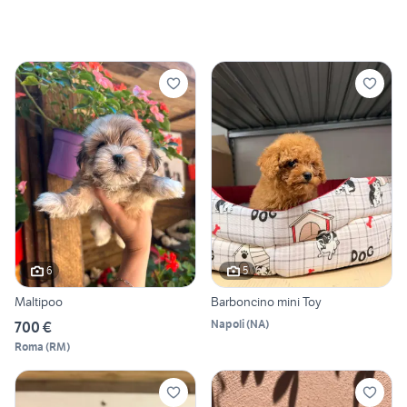
6
5
Maltipoo
Barboncino mini Toy
Napoli
(
NA
)
700 €
Roma
(
RM
)