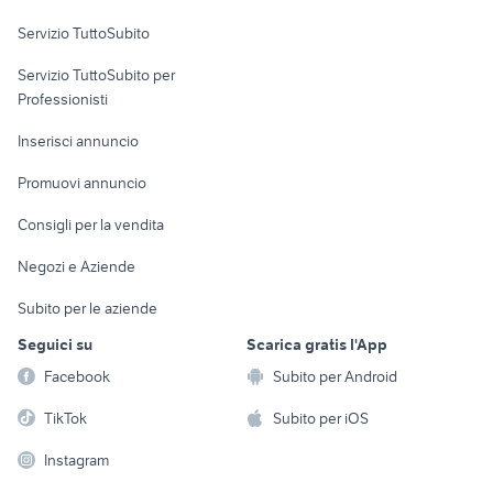
Servizio TuttoSubito
elettronica
per la casa e la
sports e hobby
Servizio TuttoSubito per
persona
Informatica
Animali
Professionisti
Arredamento e
Console e
Accessori per
Casalinghi
Inserisci annuncio
Videogiochi
animali
Elettrodomestici
Promuovi annuncio
Audio/Video
Musica e Film
Giardino e Fai da te
Consigli per la vendita
Fotografia
Libri e Riviste
Abbigliamento e
Negozi e Aziende
Telefonia
Strumenti Musicali
Accessori
Subito per le aziende
Sports
Tutto per i bambini
Seguici su
Scarica gratis l'App
Biciclette
Facebook
Subito per Android
Collezionismo
TikTok
Subito per iOS
Instagram