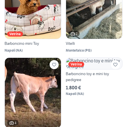
2
Vetrina
Barboncino mini Toy
Vitelli
Napoli
(
NA
)
Montefalco
(
PG
)
Vetrina
Barboncino toy e mini toy
pedigree
1.800 €
Napoli
(
NA
)
4