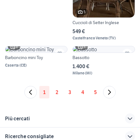
5
Cuccioli di Setter Inglese
549 €
Castelfranco Veneto
(
TV
)
6
5
Barboncino mini Toy
Bassotto
Caserta
(
CE
)
1.400 €
Milano
(
MI
)
1
2
3
4
5
Più cercati
Correlati
Richerche simili
Suggerimenti
Ricerche consigliate