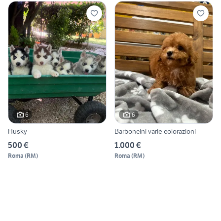
6
6
Husky
Barboncini varie colorazioni
500 €
1.000 €
Roma
(
RM
)
Roma
(
RM
)