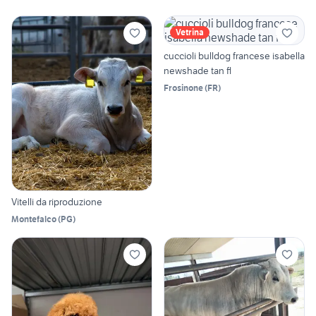
Vetrina
cuccioli bulldog francese isabella
newshade tan fl
Frosinone
(
FR
)
Vitelli da riproduzione
Montefalco
(
PG
)