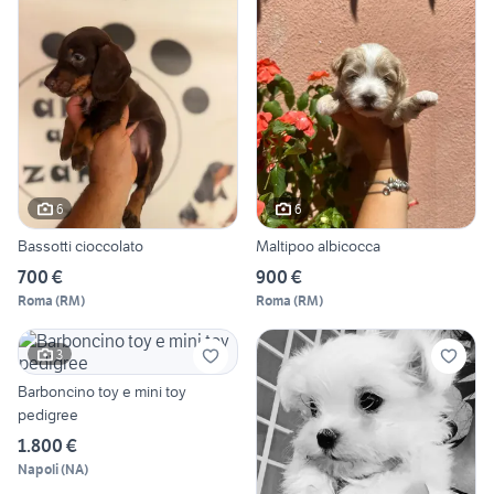
6
6
Bassotti cioccolato
Maltipoo albicocca
700 €
900 €
Roma
(
RM
)
Roma
(
RM
)
3
Barboncino toy e mini toy
pedigree
1.800 €
Napoli
(
NA
)