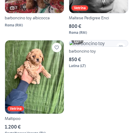
3
Vetrina
barboncino toy albicocca
Maltese Pedigree Enci
Roma
(
RM
)
800 €
Roma
(
RM
)
5
barboncino toy
850 €
Latina
(
LT
)
Vetrina
Maltipoo
1.200 €