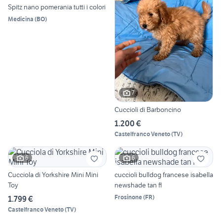
Spitz nano pomerania tutti i colori
Medicina
(
BO
)
7
Cuccioli di Barboncino
1.200 €
Castelfranco Veneto
(
TV
)
6
6
Cucciola di Yorkshire Mini Mini
cuccioli bulldog francese isabella
Toy
newshade tan fl
Frosinone
(
FR
)
1.799 €
Castelfranco Veneto
(
TV
)