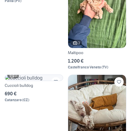
Pavia
(
PV
)
3
Maltipoo
1.200 €
Castelfranco Veneto
(
TV
)
3
Cuccioli bulldog
690 €
Catanzaro
(
CZ
)