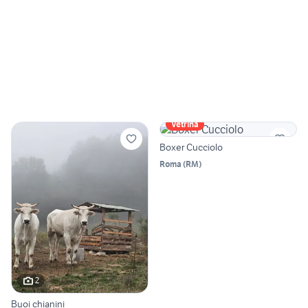
Vetrina
Boxer Cucciolo
Roma
(
RM
)
2
Buoi chianini