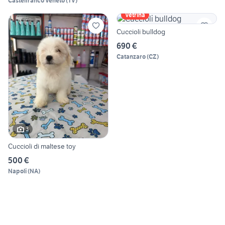
Castelfranco Veneto
(
TV
)
Vetrina
Cuccioli bulldog
690 €
Catanzaro
(
CZ
)
3
Cuccioli di maltese toy
500 €
Napoli
(
NA
)