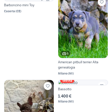
Barboncino mini Toy
Caserta
(
CE
)
6
American pitbull terrier Alta
genealogia
Milano
(
MI
)
Vetrina
Bassotto
1.400 €
Milano
(
MI
)