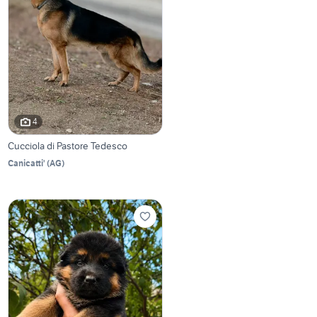
4
Cucciola di Pastore Tedesco
Canicatti'
(
AG
)