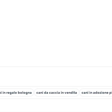
i in regalo bologna
cani da caccia in vendita
cani in adozione 