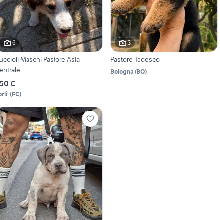
6
3
uccioli Maschi Pastore Asia
Pastore Tedesco
entrale
Bologna
(
BO
)
50 €
rli'
(
FC
)