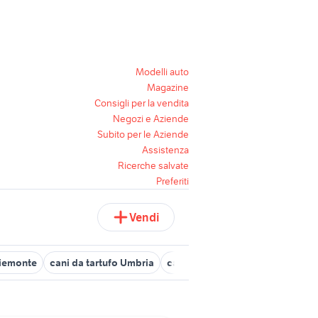
Modelli auto
Magazine
Consigli per la vendita
Negozi e Aziende
Subito per le Aziende
Assistenza
Ricerche salvate
Preferiti
Vendi
piemonte
cani da tartufo Umbria
cani da adottare brescia
cani 