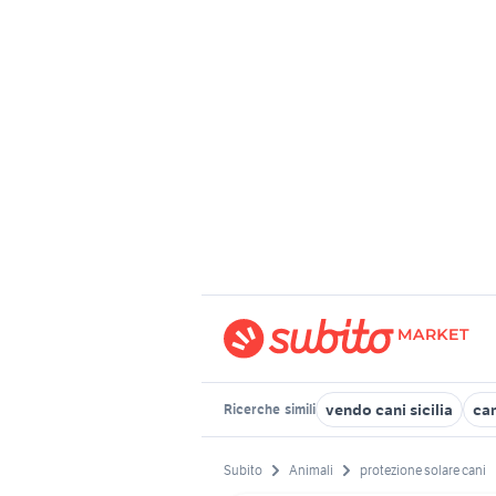
vendo cani sicilia
can
Ricerche
simili
Subito
Animali
protezione solare cani