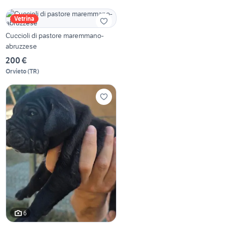
Vetrina
Cuccioli di pastore maremmano-
abruzzese
200 €
Orvieto
(
TR
)
6