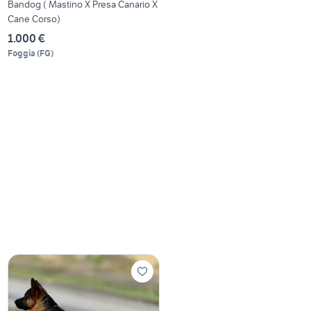
Bandog ( Mastino X Presa Canario X
Cane Corso)
1.000 €
Foggia
(
FG
)