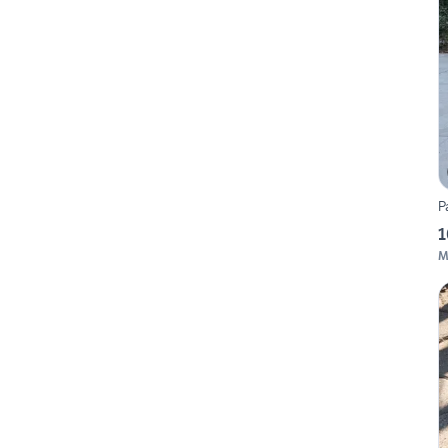
P
1
M