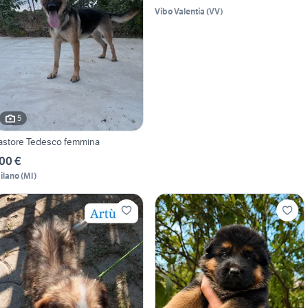
Vibo Valentia
(
VV
)
5
astore Tedesco femmina
00 €
ilano
(
MI
)