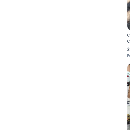
C
C
2
Fo