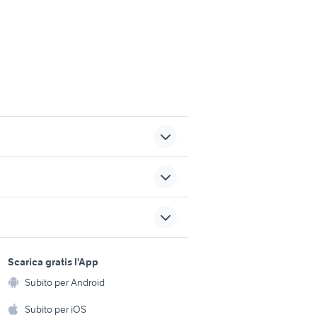
 parlante
allevamenti rottweiler veneto
imali
calopsite da imbecco
sports e hobby
a
Scarica gratis l'App
Animali
di Piano
barboncino toy 4 mesi
Subito per Android
ento e
nciacorta
animali Poggio Moiano
Accessori per animali
hi
Subito per iOS