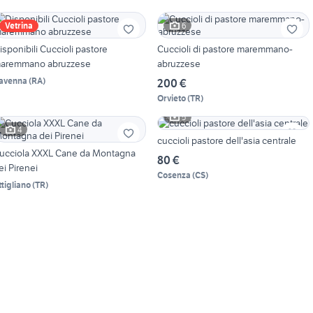
6
Vetrina
isponibili Cuccioli pastore
Cuccioli di pastore maremmano-
aremmano abruzzese
abruzzese
avenna
(
RA
)
200 €
Orvieto
(
TR
)
5
4
cuccioli pastore dell'asia centrale
ucciola XXXL Cane da Montagna
80 €
ei Pirenei
Cosenza
(
CS
)
ttigliano
(
TR
)