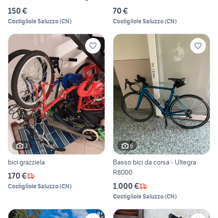
150 €
70 €
Costigliole Saluzzo
(
CN
)
Costigliole Saluzzo
(
CN
)
3
6
bici grazziela
Basso bici da corsa - Ultegra
R8000
170 €
1.000 €
Costigliole Saluzzo
(
CN
)
Costigliole Saluzzo
(
CN
)