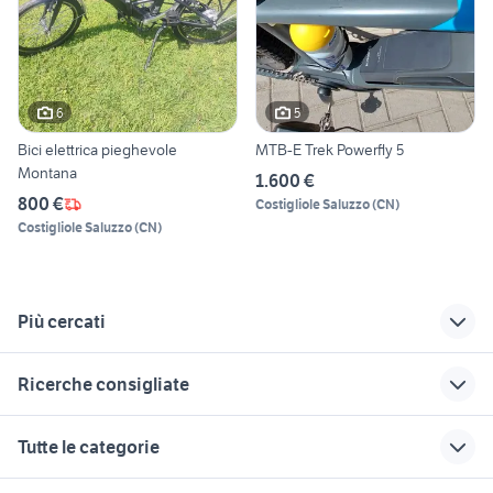
6
5
Bici elettrica pieghevole
MTB-E Trek Powerfly 5
Montana
1.600 €
800 €
Costigliole Saluzzo
(
CN
)
Costigliole Saluzzo
(
CN
)
Più cercati
Correlati
Richerche simili
Suggerimenti
Ricerche consigliate
psicologo
barche usate veneto
gallina araucana
animali
cavalli haflinger vendita
appartamenti in vendita aosta
case in vendita isola
autonegozio usato
Tutte le categorie
d'elba
patente b
giardino Belluno
laghi pesca sportiva in gestione
toyota rav4
provincia
offerte lavoro torino
vendo cani sicilia
alfa 164 auto
case in vendita terracina