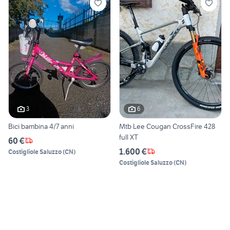
3
6
Bici bambina 4/7 anni
Mtb Lee Cougan CrossFire 428
full XT
60 €
1.600 €
Costigliole Saluzzo
(
CN
)
Costigliole Saluzzo
(
CN
)