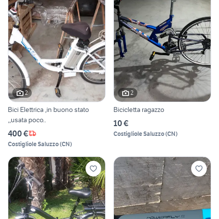
2
2
Bici Elettrica ,in buono stato
Bicicletta ragazzo
,,usata poco..
10 €
400 €
Costigliole Saluzzo
(
CN
)
Costigliole Saluzzo
(
CN
)