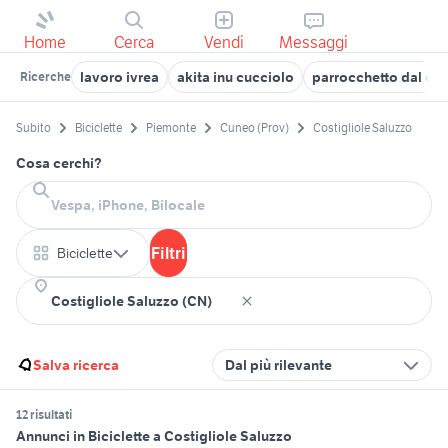
Home
Cerca
Vendi
Messaggi
lavoro ivrea
akita inu cucciolo
parrocchetto dal col
Ricerche
Subito
Biciclette
Piemonte
Cuneo (Prov)
Costigliole Saluzzo
Cosa cerchi?
Filtri
Biciclette
Salva ricerca
Dal più rilevante
12 risultati
Annunci in Biciclette a Costigliole Saluzzo