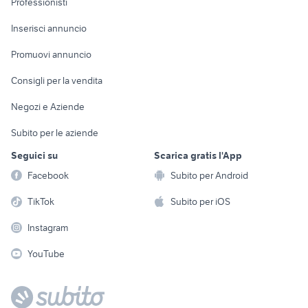
Professionisti
Arredamento e
Console e
Accessori per
Casalinghi
Inserisci annuncio
Videogiochi
animali
Elettrodomestici
Promuovi annuncio
Audio/Video
Musica e Film
Giardino e Fai da te
Consigli per la vendita
Fotografia
Libri e Riviste
Abbigliamento e
Negozi e Aziende
Telefonia
Strumenti Musicali
Accessori
Subito per le aziende
Sports
Tutto per i bambini
Seguici su
Scarica gratis l'App
Biciclette
Facebook
Subito per Android
Collezionismo
TikTok
Subito per iOS
Instagram
YouTube