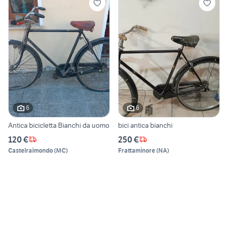
6
6
Antica bicicletta Bianchi da uomo
bici antica bianchi
120 €
250 €
Castelraimondo
(
MC
)
Frattaminore
(
NA
)