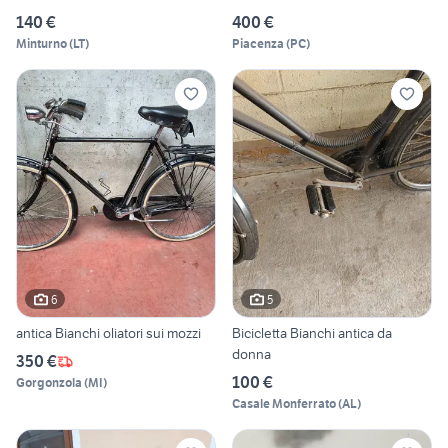
140 €
400 €
Minturno
(
LT
)
Piacenza
(
PC
)
6
5
antica Bianchi oliatori sui mozzi
Bicicletta Bianchi antica da
donna
350 €
100 €
Gorgonzola
(
MI
)
Casale Monferrato
(
AL
)