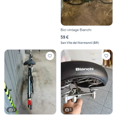
Bici vintage Bianchi
59 €
San Vito dei Normanni
(
BR
)
3
5