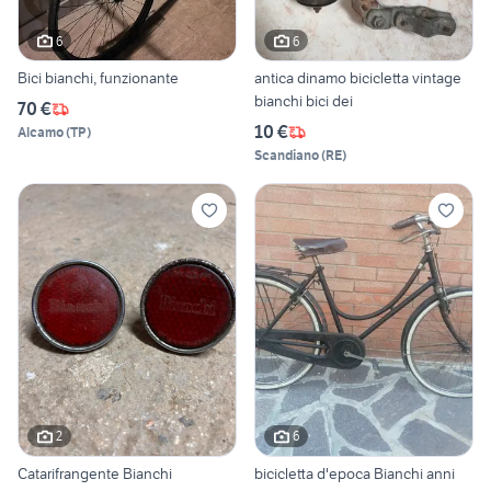
6
6
Bici bianchi, funzionante
antica dinamo bicicletta vintage
bianchi bici dei
70 €
10 €
Alcamo
(
TP
)
Scandiano
(
RE
)
2
6
Catarifrangente Bianchi
bicicletta d'epoca Bianchi anni