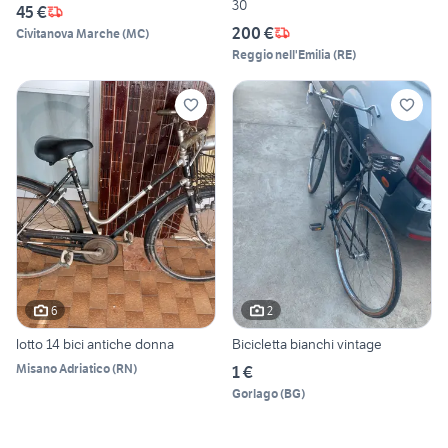
30
45 €
200 €
Civitanova Marche
(
MC
)
Reggio nell'Emilia
(
RE
)
6
2
lotto 14 bici antiche donna
Bicicletta bianchi vintage
Misano Adriatico
(
RN
)
1 €
Gorlago
(
BG
)