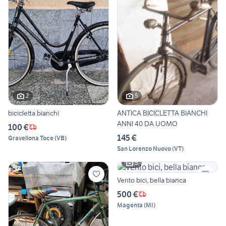
2
5
bicicletta bianchi
ANTICA BICICLETTA BIANCHI
ANNI 40 DA UOMO
100 €
145 €
Gravellona Toce
(
VB
)
San Lorenzo Nuovo
(
VT
)
5
Vento bici, bella bianca
500 €
Magenta
(
MI
)