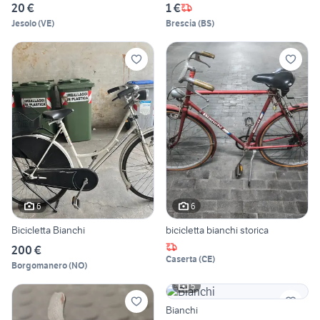
20 €
1 €
Jesolo
(
VE
)
Brescia
(
BS
)
6
6
Bicicletta Bianchi
bicicletta bianchi storica
200 €
Caserta
(
CE
)
Borgomanero
(
NO
)
5
Bianchi