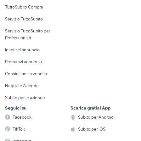
Uffici e Locali
TuttoSubito Compra
commerciali
Servizio TuttoSubito
elettronica
per la casa e la
sports e hobby
Servizio TuttoSubito per
persona
Informatica
Animali
Professionisti
Arredamento e
Console e
Accessori per
Casalinghi
Inserisci annuncio
Videogiochi
animali
Elettrodomestici
Promuovi annuncio
Audio/Video
Musica e Film
Giardino e Fai da te
Consigli per la vendita
Fotografia
Libri e Riviste
Abbigliamento e
Negozi e Aziende
Telefonia
Strumenti Musicali
Accessori
Subito per le aziende
Sports
Tutto per i bambini
Seguici su
Scarica gratis l'App
Biciclette
Facebook
Subito per Android
Collezionismo
TikTok
Subito per iOS
Instagram