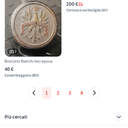
200 €
Cernusco sul Naviglio
(
MI
)
3
Bronzino Bianchi bici epoca
40 €
Castel Maggiore
(
BO
)
1
2
3
4
Più cercati