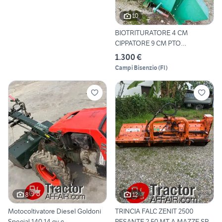
10
BIOTRITURATORE 4 CM
CIPPATORE 9 CM PTO
TRATTORE
1.300 €
Campi Bisenzio
(
FI
)
8
12
Motocoltivatore Diesel Goldoni
TRINCIA FALC ZENIT 2500
Special 140 14 cv c
PESANTE 2,50 MT A MAZZE SP