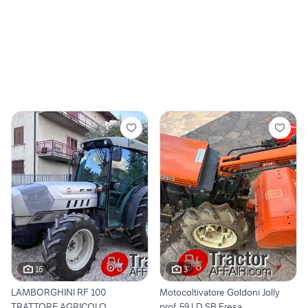
16
3
LAMBORGHINI RF 100
Motocoltivatore Goldoni Jolly
TRATTORE AGRICOLO
prof. 59 LD SB Fresa