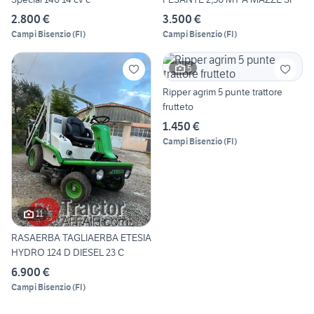
2.800 €
3.500 €
Campi Bisenzio
(
FI
)
Campi Bisenzio
(
FI
)
5
Ripper agrim 5 punte trattore
frutteto
1.450 €
Campi Bisenzio
(
FI
)
11
RASAERBA TAGLIAERBA ETESIA
HYDRO 124 D DIESEL 23 C
6.900 €
Campi Bisenzio
(
FI
)