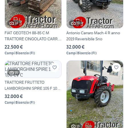
14
19
FIAT GEOTECH 88-85 C M
Antonio Carraro Mach 4 R anno
TRATTORE CINGOLATO CARRO
2019 Reversibile Sno
MO
22.500 €
32.000 €
Campi Bisenzio
(
FI
)
Campi Bisenzio
(
FI
)
16
TRATTORE FRUTTETO
LAMBORGHINI SPIRE 105 F 100
CV C
32.000 €
Campi Bisenzio
(
FI
)
15