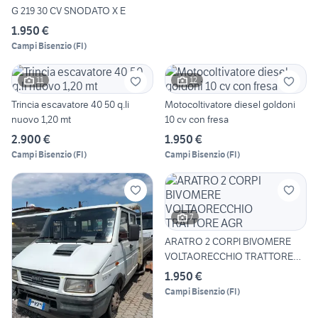
G 219 30 CV SNODATO X E
1.950 €
Campi Bisenzio
(
FI
)
11
12
Trincia escavatore 40 50 q.li
Motocoltivatore diesel goldoni
nuovo 1,20 mt
10 cv con fresa
2.900 €
1.950 €
Campi Bisenzio
(
FI
)
Campi Bisenzio
(
FI
)
7
ARATRO 2 CORPI BIVOMERE
VOLTAORECCHIO TRATTORE
AGR
1.950 €
Campi Bisenzio
(
FI
)