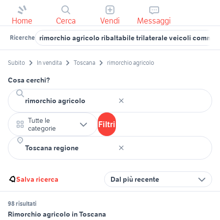
Home
Cerca
Vendi
Messaggi
rimorchio agricolo ribaltabile trilaterale veicoli commer
Ricerche
Subito
In vendita
Toscana
rimorchio agricolo
Cosa cerchi?
Tutte le
Filtri
categorie
Salva ricerca
Dal più recente
98 risultati
Rimorchio agricolo in Toscana