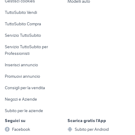
Gestisci cookies
Modelli auto
Case vacanza
TuttoSubito Vendi
Uffici e Locali
TuttoSubito Compra
commerciali
Servizio TuttoSubito
elettronica
per la casa e la
sports e hobby
Servizio TuttoSubito per
persona
Informatica
Animali
Professionisti
Arredamento e
Console e
Accessori per
Casalinghi
Inserisci annuncio
Videogiochi
animali
Elettrodomestici
Promuovi annuncio
Audio/Video
Musica e Film
Giardino e Fai da te
Consigli per la vendita
Fotografia
Libri e Riviste
Abbigliamento e
Negozi e Aziende
Telefonia
Strumenti Musicali
Accessori
Subito per le aziende
Sports
Tutto per i bambini
Seguici su
Scarica gratis l'App
Biciclette
Facebook
Subito per Android