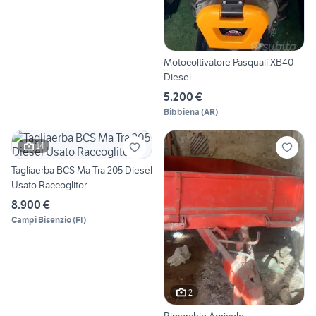
Motocoltivatore Pasquali XB40
Diesel
5.200 €
Bibbiena
(
AR
)
14
Tagliaerba BCS Ma Tra 205 Diesel
Usato Raccoglitor
8.900 €
Campi Bisenzio
(
FI
)
2