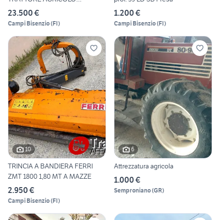
FRUTTETO 4X4
23.500 €
1.200 €
Campi Bisenzio
(
FI
)
Campi Bisenzio
(
FI
)
10
6
TRINCIA A BANDIERA FERRI
Attrezzatura agricola
ZMT 1800 1,80 MT A MAZZE
1.000 €
2.950 €
Semproniano
(
GR
)
Campi Bisenzio
(
FI
)