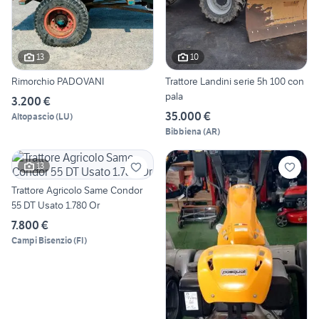
13
10
Rimorchio PADOVANI
Trattore Landini serie 5h 100 con
pala
3.200 €
35.000 €
Altopascio
(
LU
)
Bibbiena
(
AR
)
13
Trattore Agricolo Same Condor
55 DT Usato 1.780 Or
7.800 €
Campi Bisenzio
(
FI
)