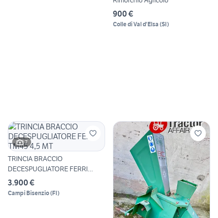
Rimorchio Agricolo
900 €
Colle di Val d'Elsa
(
SI
)
7
TRINCIA BRACCIO
DECESPUGLIATORE FERRI
TM45 4,5 MT
3.900 €
Campi Bisenzio
(
FI
)