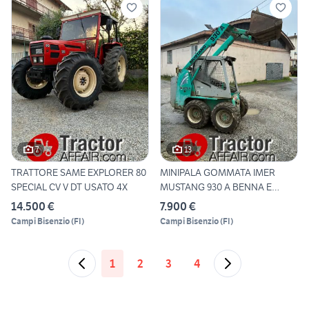
7
13
TRATTORE SAME EXPLORER 80
MINIPALA GOMMATA IMER
SPECIAL CV V DT USATO 4X
MUSTANG 930 A BENNA E
FORCHE
14.500 €
7.900 €
Campi Bisenzio
(
FI
)
Campi Bisenzio
(
FI
)
1
2
3
4