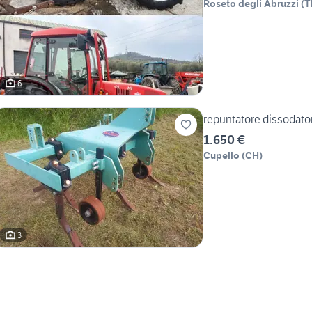
Roseto degli Abruzzi
(
T
6
repuntatore dissodator
1.650 €
Cupello
(
CH
)
3