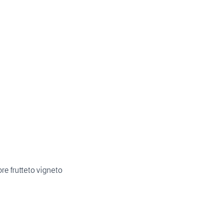
spandiletame per trattore frutteto vigneto