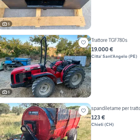
6
Trattore TGF780s
19.000 €
Citta' Sant'Angelo
(
PE
)
6
123 €
Chieti
(
CH
)