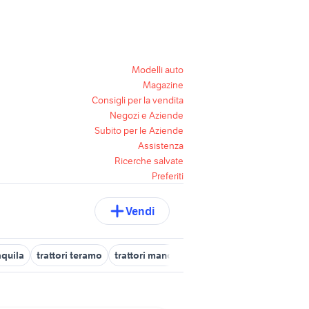
Modelli auto
Magazine
Consigli per la vendita
Negozi e Aziende
Subito per le Aziende
Assistenza
Ricerche salvate
Preferiti
Vendi
'aquila
trattori teramo
trattori manoppello
trattori celano
trat