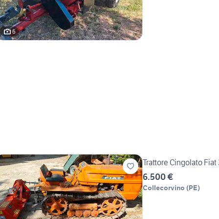
6
Trattore Cingolato Fiat
6.500 €
Collecorvino
(
PE
)