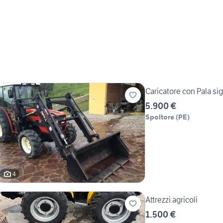
Caricatore con Pala s
5.900 €
Spoltore
(
PE
)
4
Attrezzi agricoli
1.500 €