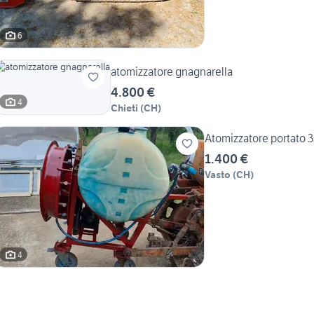
6
atomizzatore gnagnarella
4.800 €
4
Chieti
(
CH
)
Atomizzatore portato 3
1.400 €
Vasto
(
CH
)
4