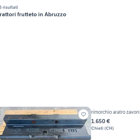
6 risultati
rattori frutteto in Abruzzo
rimorchio aratro zavor
1.650 €
Chieti
(
CH
)