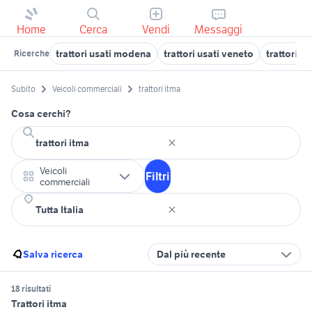
Home
Cerca
Vendi
Messaggi
trattori usati modena
trattori usati veneto
trattori us
Ricerche
Subito
Veicoli commerciali
trattori itma
Cosa cerchi?
Veicoli
Filtri
commerciali
Salva ricerca
Dal più recente
18 risultati
Trattori itma