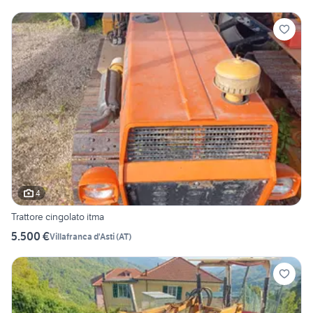
4
Trattore cingolato itma
5.500 €
Villafranca d'Asti
(
AT
)