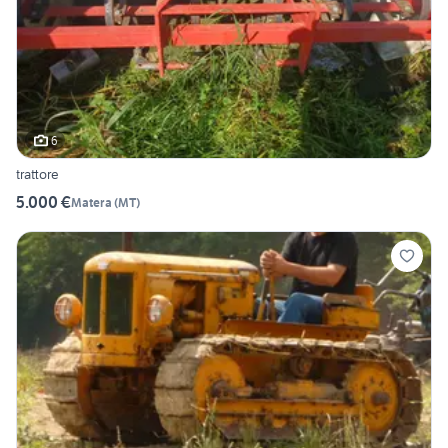
6
trattore
5.000 €
Matera
(
MT
)