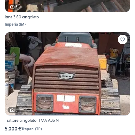
6
Itma 3.60 cingolato
Imperia
(
IM
)
6
Trattore cingolato ITMA A35 N
5.000 €
Trapani
(
TP
)