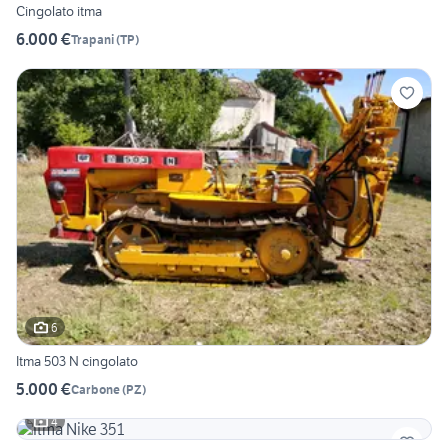
Cingolato itma
6.000 €
Trapani
(
TP
)
6
Itma 503 N cingolato
5.000 €
Carbone
(
PZ
)
4