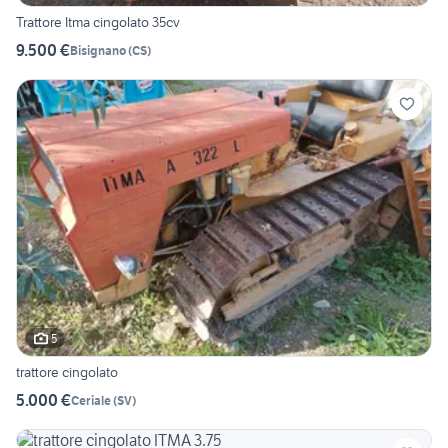
Trattore Itma cingolato 35cv
9.500 €
Bisignano
(
CS
)
5
trattore cingolato
5.000 €
Ceriale
(
SV
)