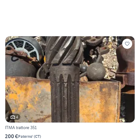
4
ITMA trattore 351
200 €
Paterno'
(
CT
)