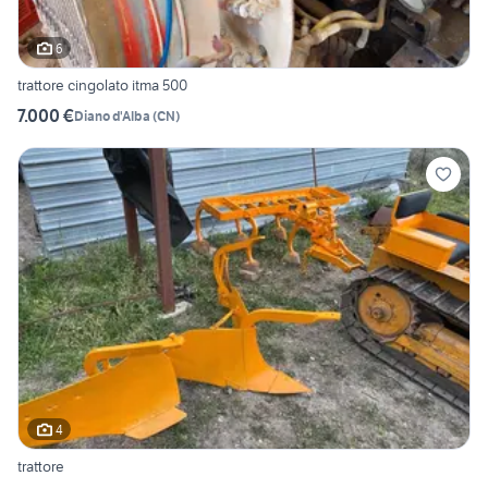
6
trattore cingolato itma 500
7.000 €
Diano d'Alba
(
CN
)
4
trattore