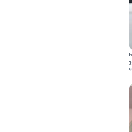
F
1
G