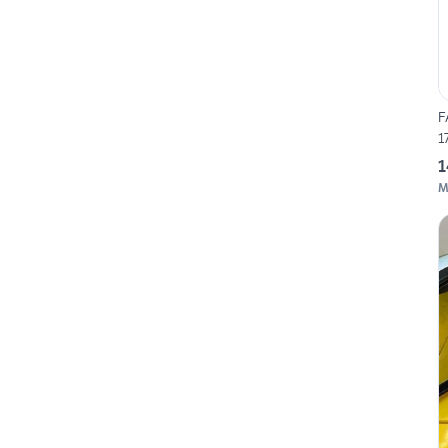
F
1
1
M