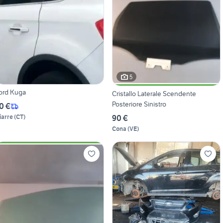
5
ord Kuga
Cristallo Laterale Scendente
Posteriore Sinistro
0 €
iarre
(
CT
)
90 €
Cona
(
VE
)