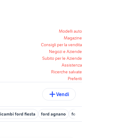
Modelli auto
Magazine
Consigli per la vendita
Negozi e Aziende
Subito per le Aziende
Assistenza
Ricerche salvate
Preferiti
Vendi
ricambi ford fiesta
ford agnano
ford kuga hybrid
ford Campan