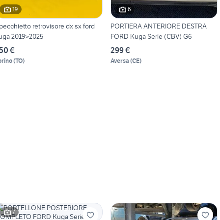
19
6
pecchietto retrovisore dx sx ford
PORTIERA ANTERIORE DESTRA
uga 2019>2025
FORD Kuga Serie (CBV) G6
50 €
299 €
orino
(
TO
)
Aversa
(
CE
)
7