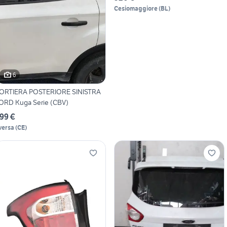
Cesiomaggiore
(
BL
)
6
ORTIERA POSTERIORE SINISTRA
ORD Kuga Serie (CBV)
99 €
versa
(
CE
)