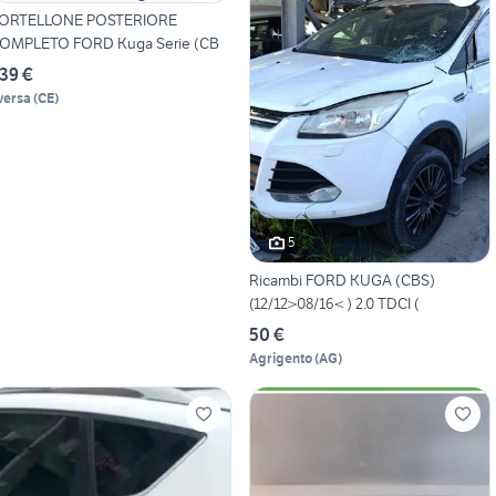
ORTELLONE POSTERIORE
OMPLETO FORD Kuga Serie (CB
39 €
versa
(
CE
)
5
Ricambi FORD KUGA (CBS)
(12/12>08/16< ) 2.0 TDCI (
50 €
Agrigento
(
AG
)