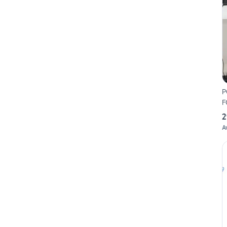
P
F
2
A