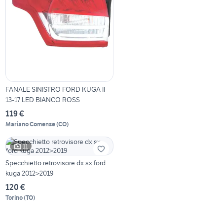
FANALE SINISTRO FORD KUGA II
13-17 LED BIANCO ROSS
119 €
Mariano Comense
(
CO
)
11
Specchietto retrovisore dx sx ford
kuga 2012>2019
120 €
Torino
(
TO
)