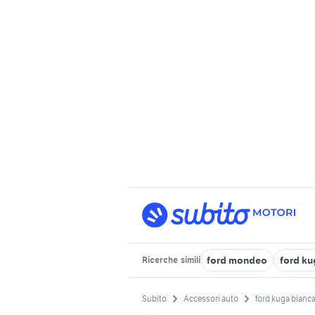
ford mondeo
ford ku
Ricerche
simili
Subito
Accessori auto
ford kuga bianc