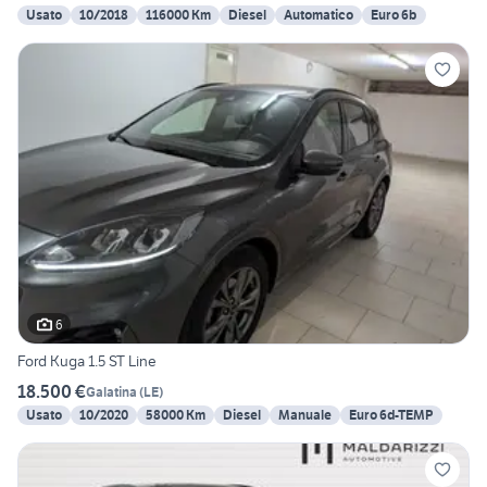
Usato
10/2018
116000 Km
Diesel
Automatico
Euro 6b
6
Ford Kuga 1.5 ST Line
18.500 €
Galatina
(
LE
)
Usato
10/2020
58000 Km
Diesel
Manuale
Euro 6d-TEMP