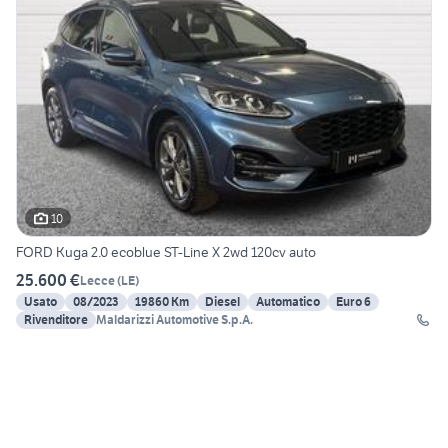
10
FORD Kuga 2.0 ecoblue ST-Line X 2wd 120cv auto
25.600 €
Lecce
(
LE
)
Usato
08/2023
19860 Km
Diesel
Automatico
Euro 6
Rivenditore
Maldarizzi Automotive S.p.A.