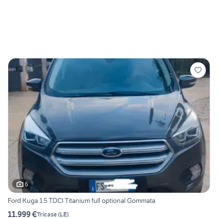
6
Ford Kuga 1.5 TDCI Titanium full optional Gommata
11.999 €
Tricase
(
LE
)