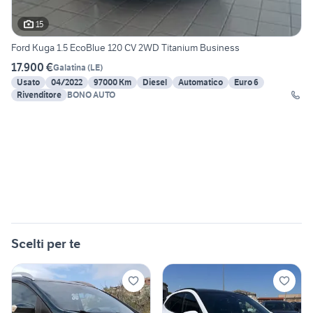
15
Ford Kuga 1.5 EcoBlue 120 CV 2WD Titanium Business
17.900 €
Galatina
(
LE
)
Usato
04/2022
97000 Km
Diesel
Automatico
Euro 6
Rivenditore
BONO AUTO
Scelti per te