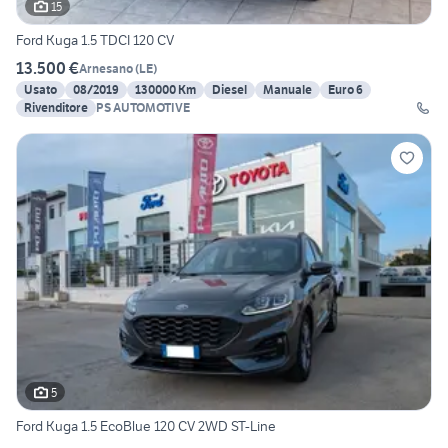
15
Ford Kuga 1.5 TDCI 120 CV
13.500 €
Arnesano
(
LE
)
Usato
08/2019
130000 Km
Diesel
Manuale
Euro 6
Rivenditore
PS AUTOMOTIVE
5
Ford Kuga 1.5 EcoBlue 120 CV 2WD ST-Line