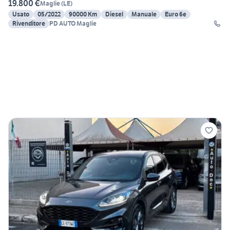
19.800 €
Maglie
(
LE
)
Usato
05/2022
90000 Km
Diesel
Manuale
Euro 6e
Rivenditore
PD AUTO Maglie