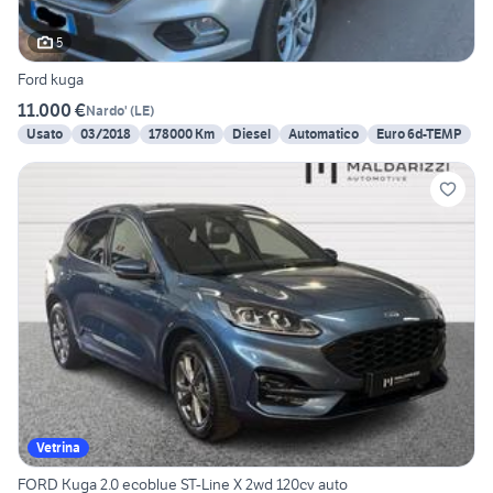
5
Ford kuga
11.000 €
Nardo'
(
LE
)
Usato
03/2018
178000 Km
Diesel
Automatico
Euro 6d-TEMP
Vetrina
FORD Kuga 2.0 ecoblue ST-Line X 2wd 120cv auto