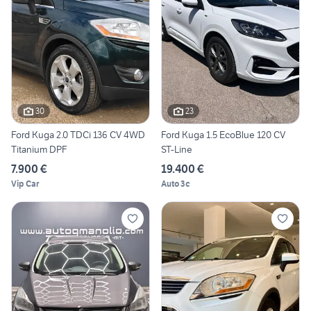
30
23
Ford Kuga 2.0 TDCi 136 CV 4WD
Ford Kuga 1.5 EcoBlue 120 CV
Titanium DPF
ST-Line
7.900 €
19.400 €
Vip Car
Auto 3c