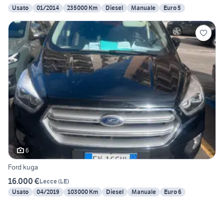
Usato
01/2014
235000 Km
Diesel
Manuale
Euro 5
6
Ford kuga
16.000 €
Lecce
(
LE
)
Usato
04/2019
103000 Km
Diesel
Manuale
Euro 6