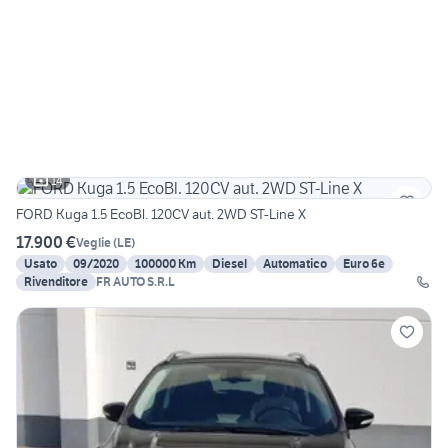
14
FORD Kuga 1.5 EcoBl. 120CV aut. 2WD ST-Line X
17.900 €
Veglie
(
LE
)
Usato
09/2020
100000 Km
Diesel
Automatico
Euro 6e
Rivenditore
FR AUTO S.R.L