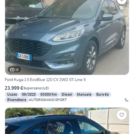
18
Ford Kuga 1.5 EcoBlue 120 CV 2WD ST-Line X
23.999 €
Supersano
(
LE
)
Usato
09/2020
55000 Km
Diesel
Manuale
Euro 6e
Rivenditore
AUTOROMANO SPORT