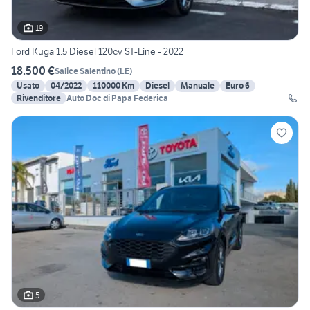
19
Ford Kuga 1.5 Diesel 120cv ST-Line - 2022
18.500 €
Salice Salentino
(
LE
)
Usato
04/2022
110000 Km
Diesel
Manuale
Euro 6
Rivenditore
Auto Doc di Papa Federica
5