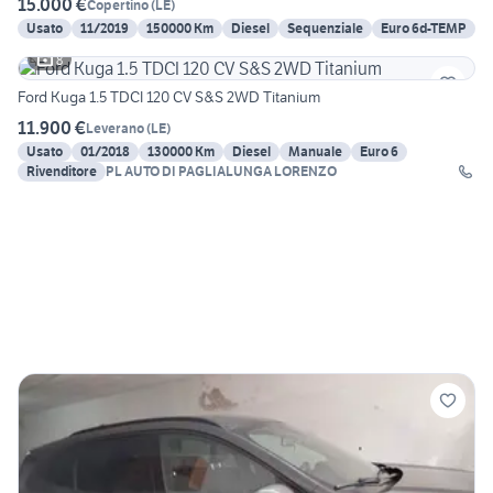
15.000 €
Copertino
(
LE
)
Usato
11/2019
150000 Km
Diesel
Sequenziale
Euro 6d-TEMP
8
Ford Kuga 1.5 TDCI 120 CV S&S 2WD Titanium
11.900 €
Leverano
(
LE
)
Usato
01/2018
130000 Km
Diesel
Manuale
Euro 6
Rivenditore
PL AUTO DI PAGLIALUNGA LORENZO