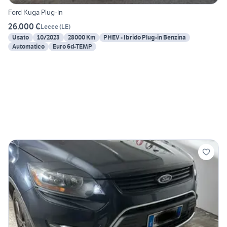
Ford Kuga Plug-in
26.000 €
Lecce
(
LE
)
Usato
10/2023
28000 Km
PHEV - Ibrido Plug-in Benzina
Automatico
Euro 6d-TEMP