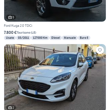
5
Ford Kuga 2.0 TDCi
7.800 €
Taurisano
(
LE
)
Usato
03/2011
127000 Km
Diesel
Manuale
Euro 5
2