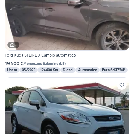
6
Ford Kuga STLINE X Cambio automatico
19.500 €
Montesano Salentino
(
LE
)
Usato
05/2022
124400 Km
Diesel
Automatico
Euro 6d-TEMP