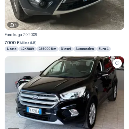
6
Ford kuga 2.0 2009
7.000 €
Alliste
(
LE
)
Usato
12/2009
285000 Km
Diesel
Automatico
Euro 4