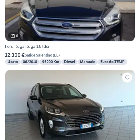
6
Ford Kuga Kuga 1.5 tdci
12.300 €
Salice Salentino
(
LE
)
Usato
06/2018
96200 Km
Diesel
Manuale
Euro 6d-TEMP