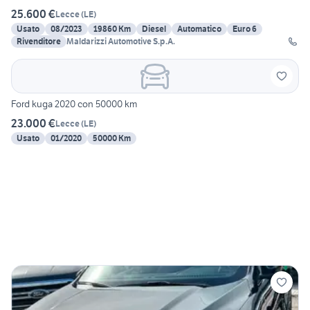
25.600 €
Lecce
(
LE
)
Usato
08/2023
19860 Km
Diesel
Automatico
Euro 6
Rivenditore
Maldarizzi Automotive S.p.A.
Ford kuga 2020 con 50000 km
23.000 €
Lecce
(
LE
)
Usato
01/2020
50000 Km