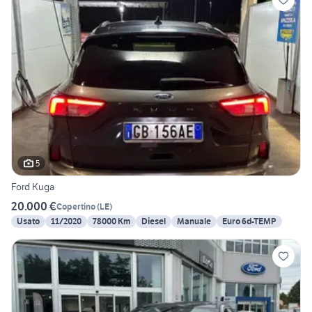
5
Ford Kuga
20.000 €
Copertino
(
LE
)
Usato
11/2020
78000 Km
Diesel
Manuale
Euro 6d-TEMP