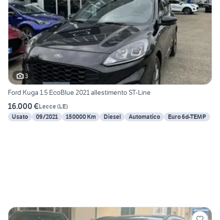
3
Ford Kuga 1.5 EcoBlue 2021 allestimento ST-Line
16.000 €
Lecce
(
LE
)
Usato
09/2021
150000 Km
Diesel
Automatico
Euro 6d-TEMP