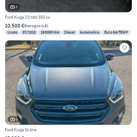
6
Ford Kuga 2.0 tdci 150 cv
10.500 €
Botrugno
(
LE
)
Usato
07/2018
190000 Km
Diesel
Automatico
Euro 6d-TEMP
6
Ford Kuga St-line