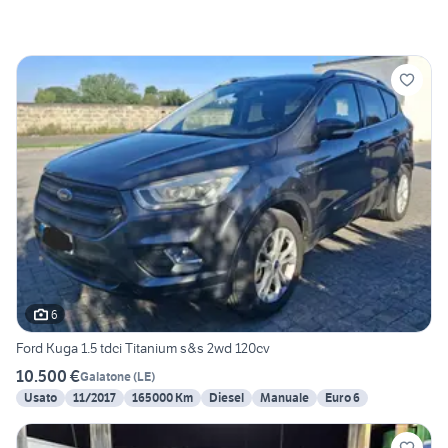
6
Ford Kuga 1.5 tdci Titanium s&s 2wd 120cv
10.500 €
Galatone
(
LE
)
Usato
11/2017
165000 Km
Diesel
Manuale
Euro 6