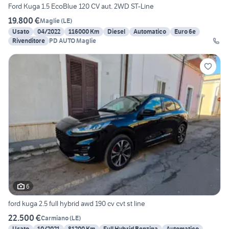
Ford Kuga 1.5 EcoBlue 120 CV aut. 2WD ST-Line
19.800 €
Maglie
(
LE
)
Usato
04/2022
116000 Km
Diesel
Automatico
Euro 6e
Rivenditore
PD AUTO Maglie
6
ford kuga 2.5 full hybrid awd 190 cv cvt st line
22.500 €
Carmiano
(
LE
)
Usato
10/2021
81200 Km
Full Hybrid Benzina
Automatico