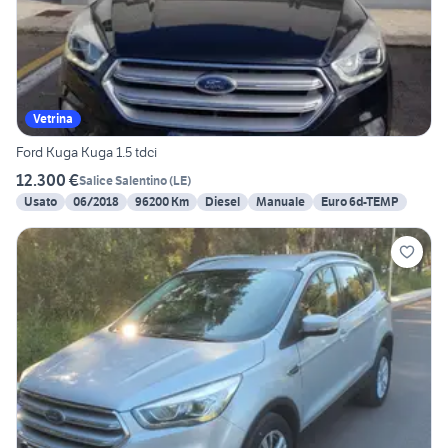
Vetrina
Ford Kuga Kuga 1.5 tdci
12.300 €
Salice Salentino
(
LE
)
Usato
06/2018
96200 Km
Diesel
Manuale
Euro 6d-TEMP