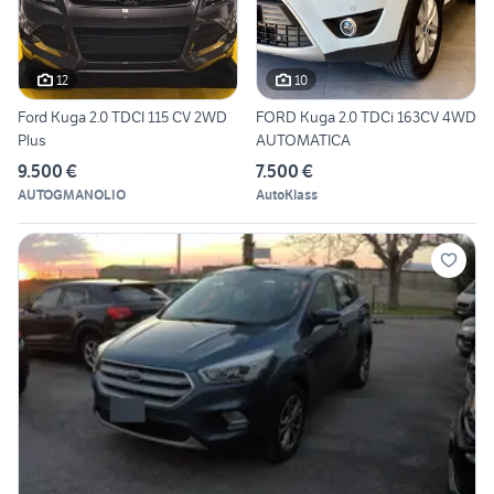
12
10
Ford Kuga 2.0 TDCI 115 CV 2WD
FORD Kuga 2.0 TDCi 163CV 4WD
Plus
AUTOMATICA
9.500 €
7.500 €
AUTOGMANOLIO
AutoKlass