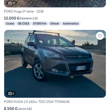
12
FORD Kuga 2ª serie - 2018
15.000 €
Galatone
(
LE
)
Usato
08/2018
87000 Km
Diesel
Automatico
6
FORD KUGA 2.0 140cv TDCI 2014 TITANIUM
8.500 €
Lecce
(
LE
)