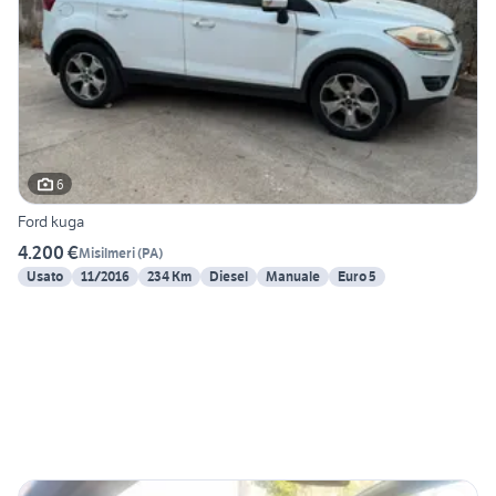
6
Ford kuga
4.200 €
Misilmeri
(
PA
)
Usato
11/2016
234 Km
Diesel
Manuale
Euro 5