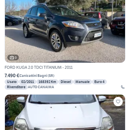
9
FORD KUGA 2.0 TDCI TITANIUM - 2011
7.490 €
Canicattini Bagni
(
SR
)
Usato
02/2011
168392 Km
Diesel
Manuale
Euro 4
Rivenditore
AUTO CANAIMA