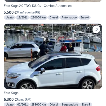
Ford Kuga 2.0 TDCi 136 Cv - Cambio Automatico
5.500 €
Manfredonia
(
FG
)
Usato
12/2011
260000 Km
Diesel
Automatico
Euro 4
6
Ford Kuga
6.300 €
Roma
(
RM
)
Usato
02/2011
256000 Km
Diesel
Sequenziale
Euro 5