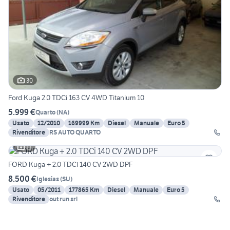
30
Ford Kuga 2.0 TDCi 163 CV 4WD Titanium 10
5.999 €
Quarto
(
NA
)
Usato
12/2010
169999 Km
Diesel
Manuale
Euro 5
Rivenditore
RS AUTO QUARTO
11
FORD Kuga + 2.0 TDCi 140 CV 2WD DPF
8.500 €
Iglesias
(
SU
)
Usato
05/2011
177865 Km
Diesel
Manuale
Euro 5
Rivenditore
out run srl