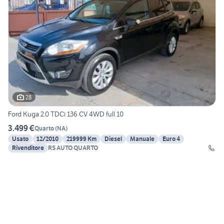
28
Ford Kuga 2.0 TDCi 136 CV 4WD full 10
3.499 €
Quarto
(
NA
)
Usato
12/2010
219999 Km
Diesel
Manuale
Euro 4
Rivenditore
RS AUTO QUARTO