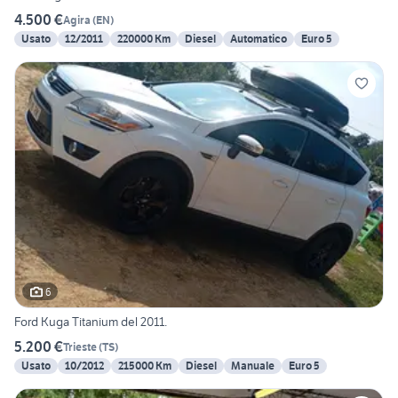
4.500 €
Agira
(
EN
)
Usato
12/2011
220000 Km
Diesel
Automatico
Euro 5
6
Ford Kuga Titanium del 2011.
5.200 €
Trieste
(
TS
)
Usato
10/2012
215000 Km
Diesel
Manuale
Euro 5