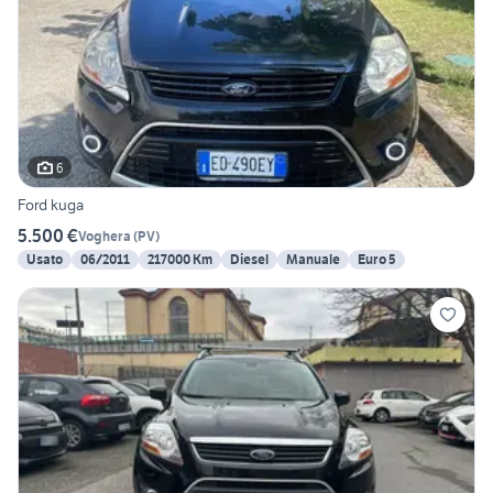
6
Ford kuga
5.500 €
Voghera
(
PV
)
Usato
06/2011
217000 Km
Diesel
Manuale
Euro 5