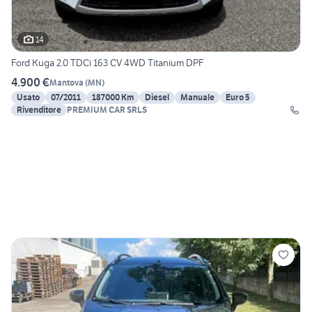
14
Ford Kuga 2.0 TDCi 163 CV 4WD Titanium DPF
4.900 €
Mantova
(
MN
)
Usato
07/2011
187000 Km
Diesel
Manuale
Euro 5
Rivenditore
PREMIUM CAR SRLS