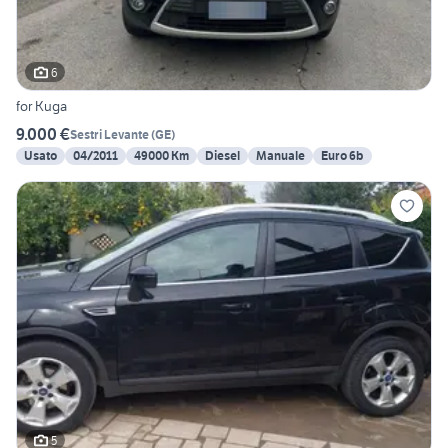
6
for Kuga
9.000 €
Sestri Levante
(
GE
)
Usato
04/2011
49000 Km
Diesel
Manuale
Euro 6b
5