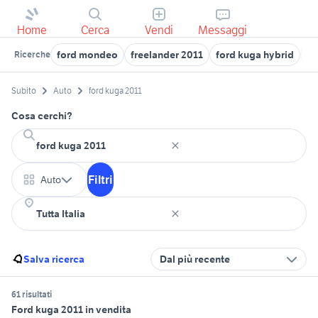
Home
Cerca
Vendi
Messaggi
ford mondeo
freelander 2011
ford kuga hybrid
fo
Ricerche
Subito
Auto
ford kuga 2011
Cosa cerchi?
Filtri
Auto
Salva ricerca
Dal più recente
61 risultati
Ford kuga 2011 in vendita