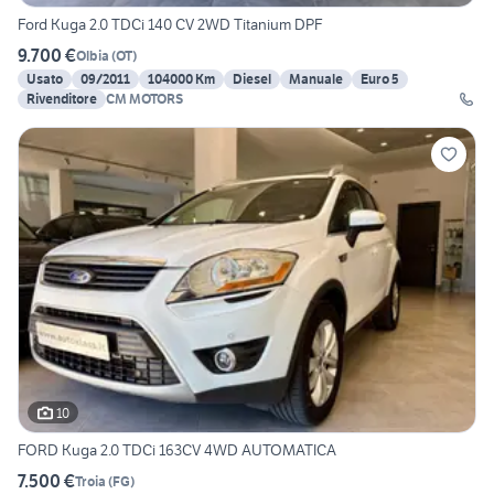
Ford Kuga 2.0 TDCi 140 CV 2WD Titanium DPF
9.700 €
Olbia
(
OT
)
Usato
09/2011
104000 Km
Diesel
Manuale
Euro 5
Rivenditore
CM MOTORS
10
FORD Kuga 2.0 TDCi 163CV 4WD AUTOMATICA
7.500 €
Troia
(
FG
)