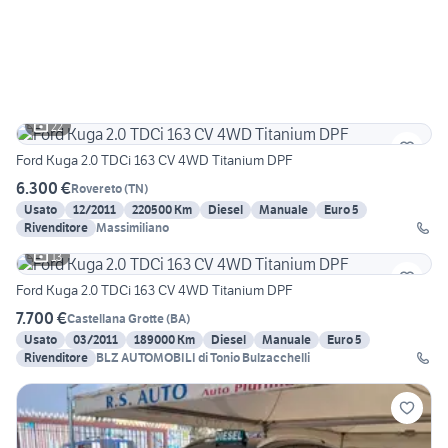
22
Ford Kuga 2.0 TDCi 163 CV 4WD Titanium DPF
6.300 €
Rovereto
(
TN
)
Usato
12/2011
220500 Km
Diesel
Manuale
Euro 5
Rivenditore
Massimiliano
13
Ford Kuga 2.0 TDCi 163 CV 4WD Titanium DPF
7.700 €
Castellana Grotte
(
BA
)
Usato
03/2011
189000 Km
Diesel
Manuale
Euro 5
Rivenditore
BLZ AUTOMOBILI di Tonio Bulzacchelli