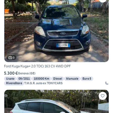
9
Ford Kuga Kuga+ 2.0 TDCi 163 CV 4WD DPF
5.300 €
Genova
(
GE
)
Usato
09/2011
180000 Km
Diesel
Manuale
Euro 5
Rivenditore
T.M.G.R. auto ex TONYCARS