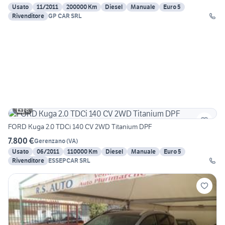
Usato
11/2011
200000 Km
Diesel
Manuale
Euro 5
Rivenditore
GP CAR SRL
8
FORD Kuga 2.0 TDCi 140 CV 2WD Titanium DPF
7.800 €
Gerenzano
(
VA
)
Usato
06/2011
110000 Km
Diesel
Manuale
Euro 5
Rivenditore
ESSEPCAR SRL