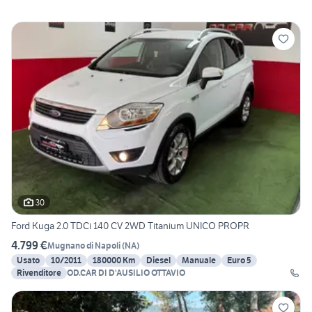
30
Ford Kuga 2.0 TDCi 140 CV 2WD Titanium UNICO PROPR
4.799 €
Mugnano di Napoli
(
NA
)
Usato
10/2011
180000 Km
Diesel
Manuale
Euro 5
Rivenditore
OD.CAR DI D'AUSILIO OTTAVIO