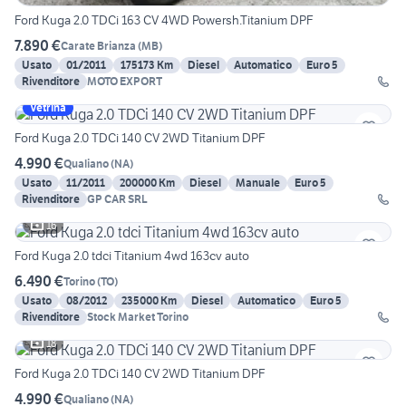
Ford Kuga 2.0 TDCi 163 CV 4WD Powersh.Titanium DPF
7.890 €
Carate Brianza
(
MB
)
Usato
01/2011
175173 Km
Diesel
Automatico
Euro 5
Rivenditore
MOTO EXPORT
Vetrina
Ford Kuga 2.0 TDCi 140 CV 2WD Titanium DPF
4.990 €
Qualiano
(
NA
)
Usato
11/2011
200000 Km
Diesel
Manuale
Euro 5
Rivenditore
GP CAR SRL
16
Ford Kuga 2.0 tdci Titanium 4wd 163cv auto
6.490 €
Torino
(
TO
)
Usato
08/2012
235000 Km
Diesel
Automatico
Euro 5
Rivenditore
Stock Market Torino
18
Ford Kuga 2.0 TDCi 140 CV 2WD Titanium DPF
4.990 €
Qualiano
(
NA
)