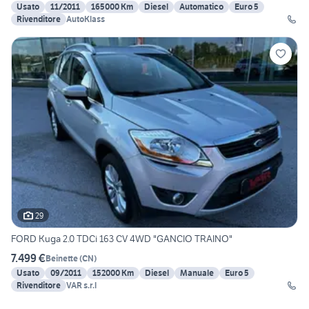
Usato
11/2011
165000 Km
Diesel
Automatico
Euro 5
Rivenditore
AutoKlass
29
FORD Kuga 2.0 TDCi 163 CV 4WD "GANCIO TRAINO"
7.499 €
Beinette
(
CN
)
Usato
09/2011
152000 Km
Diesel
Manuale
Euro 5
Rivenditore
VAR s.r.l