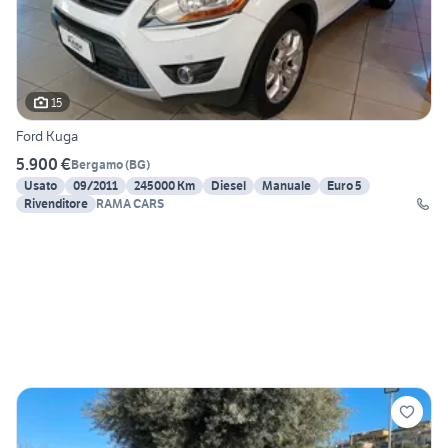
15
Ford Kuga
5.900 €
Bergamo
(
BG
)
Usato
09/2011
245000 Km
Diesel
Manuale
Euro 5
Rivenditore
RAMA CARS