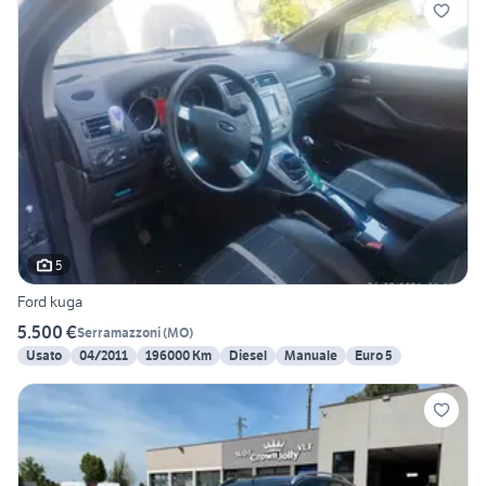
5
Ford kuga
5.500 €
Serramazzoni
(
MO
)
Usato
04/2011
196000 Km
Diesel
Manuale
Euro 5