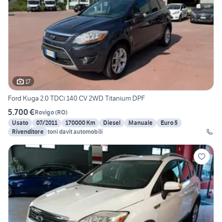
17
Ford Kuga 2.0 TDCi 140 CV 2WD Titanium DPF
5.700 €
Rovigo
(
RO
)
Usato
07/2011
170000 Km
Diesel
Manuale
Euro 5
Rivenditore
toni davit automobili