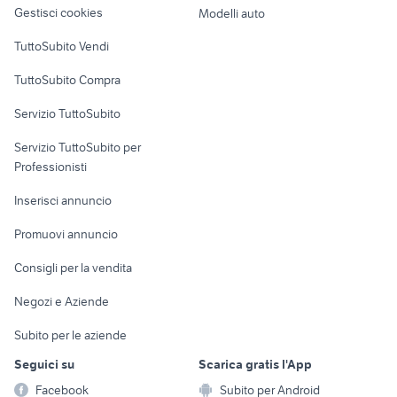
altro
Gestisci cookies
Modelli auto
Case vacanza
TuttoSubito Vendi
Uffici e Locali
TuttoSubito Compra
commerciali
Servizio TuttoSubito
elettronica
per la casa e la
sports e hobby
Servizio TuttoSubito per
persona
Informatica
Animali
Professionisti
Arredamento e
Console e
Accessori per
Casalinghi
Inserisci annuncio
Videogiochi
animali
Elettrodomestici
Promuovi annuncio
Audio/Video
Musica e Film
Giardino e Fai da te
Consigli per la vendita
Fotografia
Libri e Riviste
Abbigliamento e
Negozi e Aziende
Telefonia
Strumenti Musicali
Accessori
Subito per le aziende
Sports
Tutto per i bambini
Seguici su
Scarica gratis l'App
Biciclette
Facebook
Subito per Android