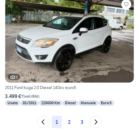
6
2011 Ford kuga 2.0 Diesel 140cv euro5
3.499 €
Tivoli
(
RM
)
Usato
01/2011
220000 Km
Diesel
Manuale
Euro 5
1
2
3