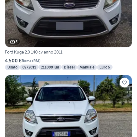
5
Ford Kuga 2.0 140 cv anno 2011
4.500 €
Roma
(
RM
)
Usato
09/2011
211000 Km
Diesel
Manuale
Euro 5