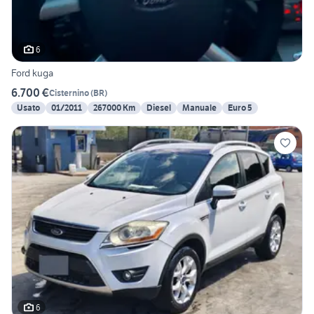
6
Ford kuga
6.700 €
Cisternino
(
BR
)
Usato
01/2011
267000 Km
Diesel
Manuale
Euro 5
6