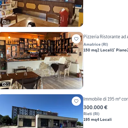
6
Pizzeria Ristorante ad
Amatrice
(
RI
)
150 mq
2 Locali
1° Piano
5
Immobile di 195 m² con 
300.000 €
Rieti
(
RI
)
195 mq
4 Locali