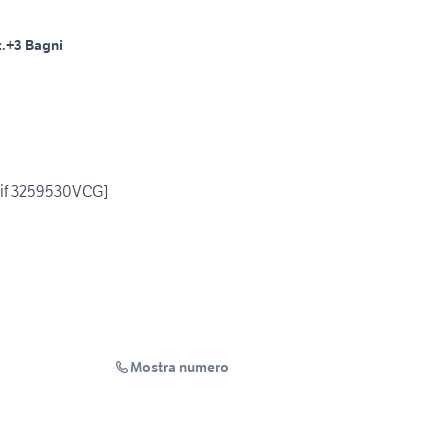
.
+3 Bagni
rif 3259530VCG]
Mostra numero