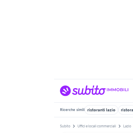
ristoranti lazio
ristor
Ricerche
simili
Subito
Uffici e locali commerciali
Lazio