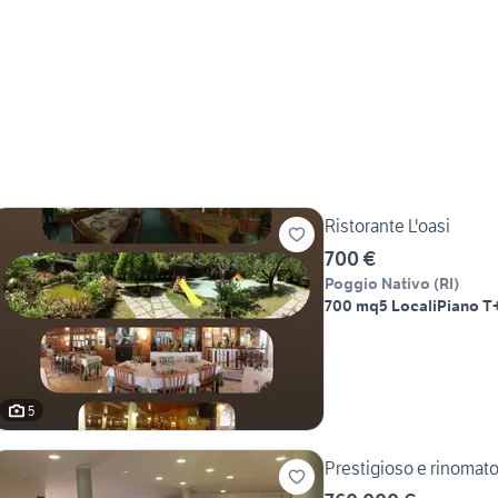
Ristorante L'oasi
700 €
Poggio Nativo
(
RI
)
700 mq
5 Locali
Piano T
5
Prestigioso e rinomat