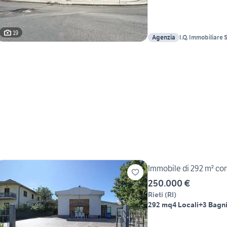
19
Agenzia
I.Q. Immobiliare S.
Immobile di 292 m² con 
250.000 €
Rieti
(
RI
)
292 mq
4 Locali
+3 Bagn