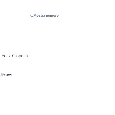
Mostra numero
ttega a Casperia
1 Bagno