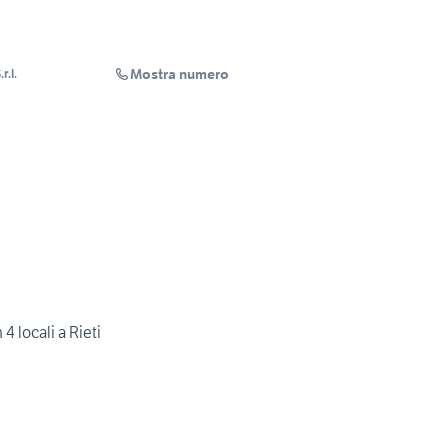
Mostra numero
r.l.
4 locali a Rieti
i