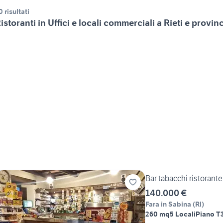
0 risultati
istoranti in Uffici e locali commerciali a Rieti e provin
Bar tabacchi ristorante
140.000 €
Fara in Sabina
(
RI
)
260 mq
5 Locali
Piano T