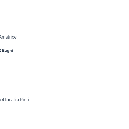
 Amatrice
2 Bagni
4 locali a Rieti