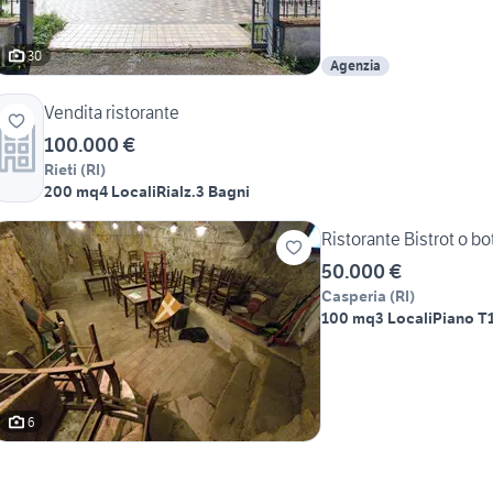
30
Agenzia
Vendita ristorante
100.000 €
Rieti
(
RI
)
200 mq
4 Locali
Rialz.
3 Bagni
Ristorante Bistrot o bo
50.000 €
Casperia
(
RI
)
100 mq
3 Locali
Piano T
6