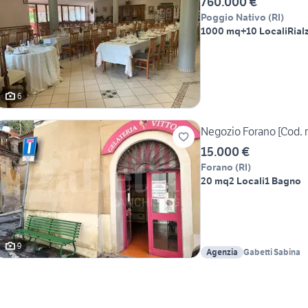
760.000 €
Poggio Nativo
(
RI
)
1000 mq
+10 Locali
Rialz
6
Negozio Forano [Cod. 
15.000 €
Forano
(
RI
)
20 mq
2 Locali
1 Bagno
9
Agenzia
Gabetti Sabina