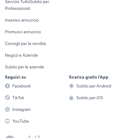
Servizio TuttoSubito per
persona
Calabria provincia
Informatica
Animali
Professionisti
Arredamento e
vendita
Console e
Accessori per
Casalinghi
Inserisci annuncio
appartamenti nuove
Videogiochi
animali
costruzioni da privati
Elettrodomestici
Promuovi annuncio
Taranto
Audio/Video
Musica e Film
Giardino e Fai da te
Consigli per la vendita
Fotografia
Libri e Riviste
Abbigliamento e
Negozi e Aziende
Telefonia
Strumenti Musicali
Accessori
Subito per le aziende
Sports
Tutto per i bambini
Seguici su
Scarica gratis l'App
Biciclette
Facebook
Subito per Android
Collezionismo
TikTok
Subito per iOS
Instagram
YouTube