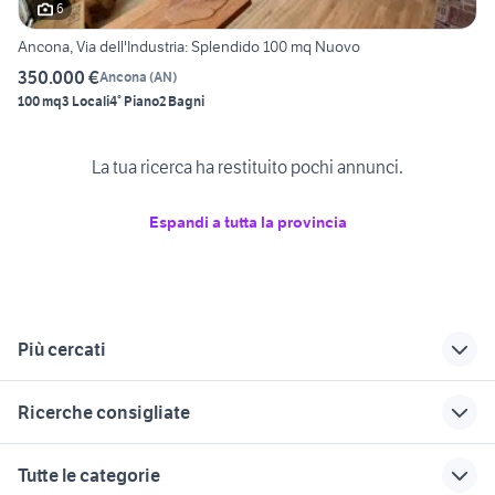
6
Ancona, Via dell'Industria: Splendido 100 mq Nuovo
350.000 €
Ancona
(
AN
)
100 mq
3 Locali
4° Piano
2 Bagni
La tua ricerca ha restituito pochi annunci.
Espandi a tutta la provincia
Più cercati
Correlati
Richerche simili
Suggerimenti
Ricerche consigliate
vendita
case in affitto santa
appartamenti in
appartamenti nuove
maria capua vetere
affitto montagnana
vendita terreni Matera provincia
case in vendita mezzano
Tutte le categorie
costruzioni Brindisi
case in affitto
vendita
auto Mediglia
cadillac gpl