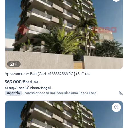
20
Appartamento Bari [Cod. rif 3333256VRG] (S. Girola
363.000 €
Bari
(
BA
)
73 mq
3 Locali
3° Piano
2 Bagni
Agenzia
Professionecasa Bari San Girolamo Fesca Faro