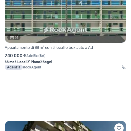
16
Appartamento di 88 m² con 3 locali e box auto a Ad
240.000 €
Adelfia
(
BA
)
88 mq
3 Locali
2° Piano
2 Bagni
Agenzia
RockAgent