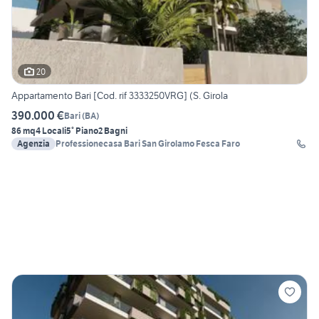
20
Appartamento Bari [Cod. rif 3333250VRG] (S. Girola
390.000 €
Bari
(
BA
)
86 mq
4 Locali
5° Piano
2 Bagni
Agenzia
Professionecasa Bari San Girolamo Fesca Faro