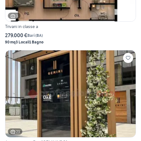
3
Trivani in classe a
279.000 €
Bari
(
BA
)
90 mq
3 Locali
1 Bagno
23