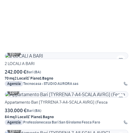
27
2 LOCALI A BARI
242.000 €
Bari
(
BA
)
70 mq
2 Locali
1° Piano
1 Bagno
Agenzia
Tecnocasa - STUDIO AURORA sas
8
Appartamento Bari [TYRRENA 7-A4-SCALA AVRG] (Fesca
330.000 €
Bari
(
BA
)
84 mq
3 Locali
1° Piano
1 Bagno
Agenzia
Professionecasa Bari San Girolamo Fesca Faro
10