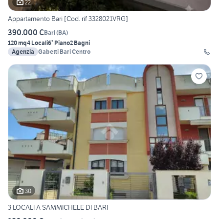
22
Appartamento Bari [Cod. rif 3328021VRG]
390.000 €
Bari
(
BA
)
120 mq
4 Locali
6° Piano
2 Bagni
Agenzia
Gabetti Bari Centro
30
3 LOCALI A SAMMICHELE DI BARI