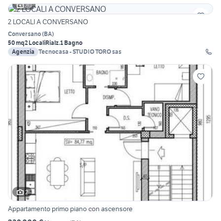
30
2 LOCALI A CONVERSANO
Conversano
(
BA
)
50 mq
2 Locali
Rialz.
1 Bagno
Agenzia
Tecnocasa - STUDIO TORO sas
2
Appartamento primo piano con ascensore