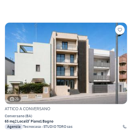
29
ATTICO A CONVERSANO
Conversano
(
BA
)
65 mq
2 Locali
3° Piano
1 Bagno
Agenzia
Tecnocasa - STUDIO TORO sas