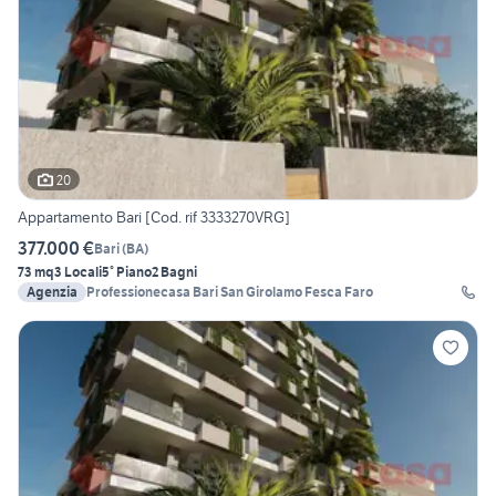
20
Appartamento Bari [Cod. rif 3333270VRG]
377.000 €
Bari
(
BA
)
73 mq
3 Locali
5° Piano
2 Bagni
Agenzia
Professionecasa Bari San Girolamo Fesca Faro