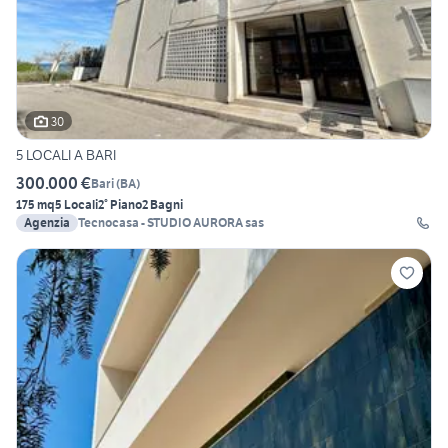
30
5 LOCALI A BARI
300.000 €
Bari
(
BA
)
175 mq
5 Locali
2° Piano
2 Bagni
Agenzia
Tecnocasa - STUDIO AURORA sas