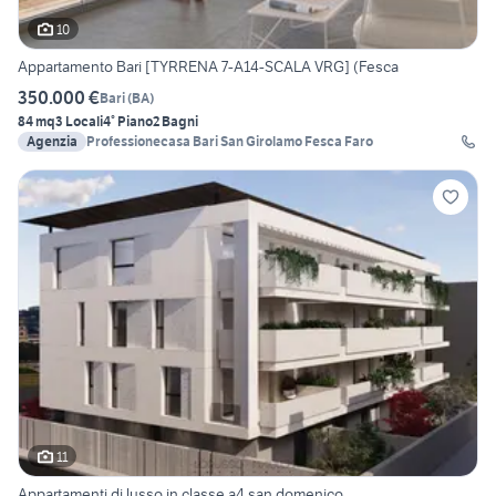
10
Appartamento Bari [TYRRENA 7-A14-SCALA VRG] (Fesca
350.000 €
Bari
(
BA
)
84 mq
3 Locali
4° Piano
2 Bagni
Agenzia
Professionecasa Bari San Girolamo Fesca Faro
11
Appartamenti di lusso in classe a4 san domenico