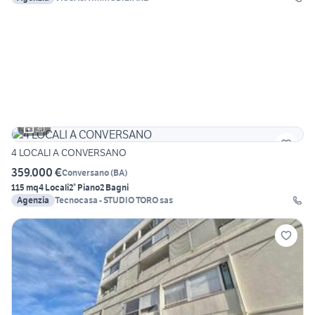
30
4 LOCALI A CONVERSANO
359.000 €
Conversano
(
BA
)
115 mq
4 Locali
2° Piano
2 Bagni
Agenzia
Tecnocasa - STUDIO TORO sas