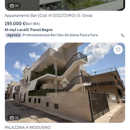
30
Appartamento Bari [Cod. rif 3332272VRG] (S. Girola
195.000 €
Bari
(
BA
)
65 mq
3 Locali
1° Piano
1 Bagno
Agenzia
Professionecasa Bari San Girolamo Fesca Faro
30
PALAZZINA A MODUGNO