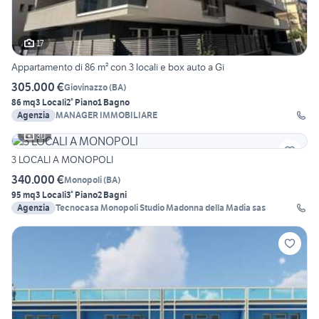
17
Appartamento di 86 m² con 3 locali e box auto a Gi
305.000 €
Giovinazzo
(
BA
)
86 mq
3 Locali
2° Piano
1 Bagno
Agenzia
MANAGER IMMOBILIARE
30
3 LOCALI A MONOPOLI
340.000 €
Monopoli
(
BA
)
95 mq
3 Locali
3° Piano
2 Bagni
Agenzia
Tecnocasa Monopoli Studio Madonna della Madia sas