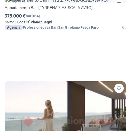
Appartamento Bari [TYRRENA 7-A8-SCALA AVRG]
375.000 €
Bari
(
BA
)
86 mq
3 Locali
3° Piano
2 Bagni
Agenzia
Professionecasa Bari San Girolamo Fesca Faro