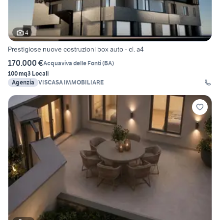
4
Prestigiose nuove costruzioni box auto - cl. a4
170.000 €
Acquaviva delle Fonti
(
BA
)
100 mq
3 Locali
Agenzia
VISCASA IMMOBILIARE