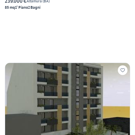
239.000 €
Altamura
(
BA
)
85 mq
1° Piano
2 Bagni