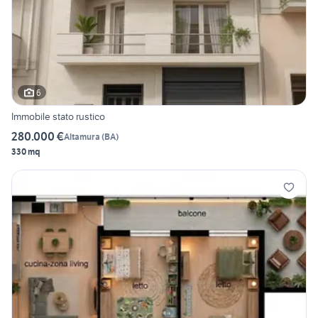
6
Immobile stato rustico
280.000 €
Altamura
(
BA
)
330 mq