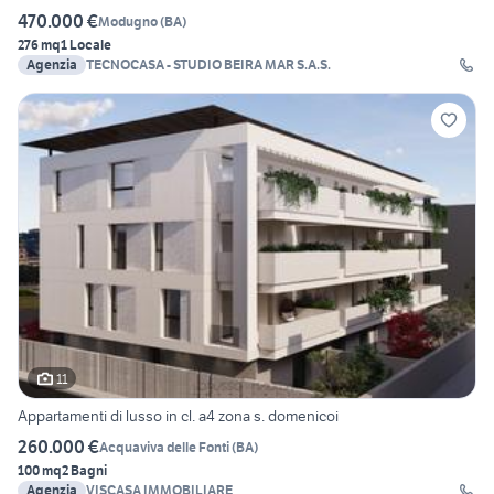
470.000 €
Modugno
(
BA
)
276 mq
1 Locale
Agenzia
TECNOCASA - STUDIO BEIRA MAR S.A.S.
11
Appartamenti di lusso in cl. a4 zona s. domenicoi
260.000 €
Acquaviva delle Fonti
(
BA
)
100 mq
2 Bagni
Agenzia
VISCASA IMMOBILIARE