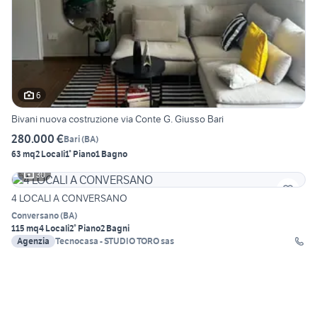
6
Bivani nuova costruzione via Conte G. Giusso Bari
280.000 €
Bari
(
BA
)
63 mq
2 Locali
1° Piano
1 Bagno
30
4 LOCALI A CONVERSANO
Conversano
(
BA
)
115 mq
4 Locali
2° Piano
2 Bagni
Agenzia
Tecnocasa - STUDIO TORO sas