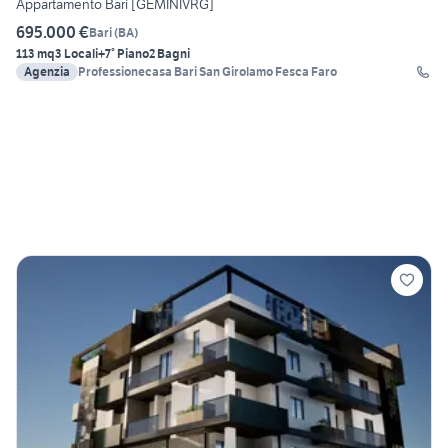
Appartamento Bari [GEMINIVRG]
695.000 €
Bari
(
BA
)
113 mq
3 Locali
+7° Piano
2 Bagni
Agenzia
Professionecasa Bari San Girolamo Fesca Faro