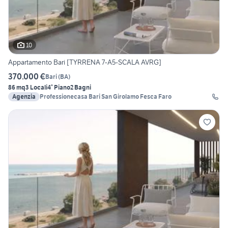
10
Appartamento Bari [TYRRENA 7-A5-SCALA AVRG]
370.000 €
Bari
(
BA
)
86 mq
3 Locali
4° Piano
2 Bagni
Agenzia
Professionecasa Bari San Girolamo Fesca Faro