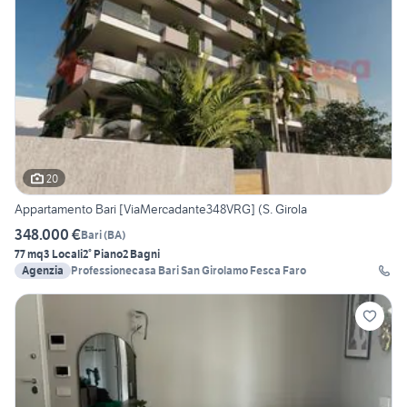
20
Appartamento Bari [ViaMercadante348VRG] (S. Girola
348.000 €
Bari
(
BA
)
77 mq
3 Locali
2° Piano
2 Bagni
Agenzia
Professionecasa Bari San Girolamo Fesca Faro