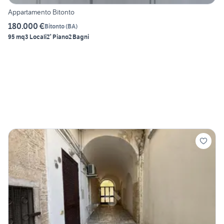
Appartamento Bitonto
180.000 €
Bitonto
(
BA
)
95 mq
3 Locali
2° Piano
2 Bagni