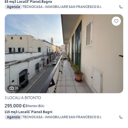
85 mq
3 Locali
3° Piano
1 Bagno
Agenzia
TECNOCASA - IMMOBILIARE SAN FRANCESCO D.I.
26
3 LOCALI A BITONTO
295.000 €
Bitonto
(
BA
)
115 mq
3 Locali
1° Piano
3 Bagni
Agenzia
TECNOCASA - IMMOBILIARE SAN FRANCESCO D.I.