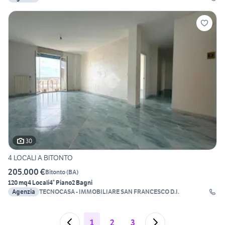
30
4 LOCALI A BITONTO
205.000 €
Bitonto
(
BA
)
120 mq
4 Locali
4° Piano
2 Bagni
Agenzia
TECNOCASA - IMMOBILIARE SAN FRANCESCO D.I.
1
2
3