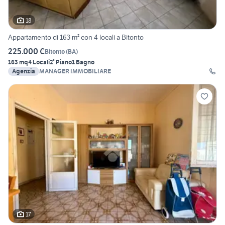
18
Appartamento di 163 m² con 4 locali a Bitonto
225.000 €
Bitonto
(
BA
)
163 mq
4 Locali
2° Piano
1 Bagno
Agenzia
MANAGER IMMOBILIARE
17