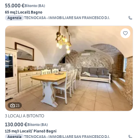
55.000 €
Bitonto
(
BA
)
65 mq
2 Locali
1 Bagno
Agenzia
TECNOCASA - IMMOBILIARE SAN FRANCESCO D.I.
23
3 LOCALI A BITONTO
130.000 €
Bitonto
(
BA
)
125 mq
3 Locali
1° Piano
3 Bagni
Agenzia
TECNOCASA - IMMOBILIARE SAN FRANCESCO D.I.