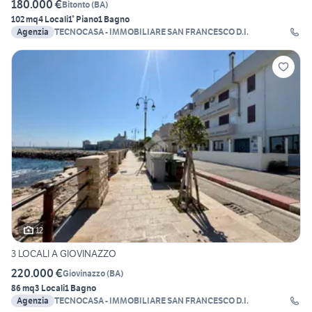
180.000 €
Bitonto
(
BA
)
102 mq
4 Locali
1° Piano
1 Bagno
Agenzia
TECNOCASA - IMMOBILIARE SAN FRANCESCO D.I.
12
3 LOCALI A GIOVINAZZO
220.000 €
Giovinazzo
(
BA
)
86 mq
3 Locali
1 Bagno
Agenzia
TECNOCASA - IMMOBILIARE SAN FRANCESCO D.I.