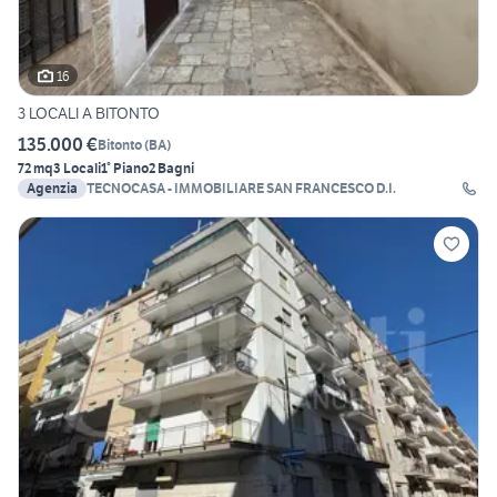
16
3 LOCALI A BITONTO
135.000 €
Bitonto
(
BA
)
72 mq
3 Locali
1° Piano
2 Bagni
Agenzia
TECNOCASA - IMMOBILIARE SAN FRANCESCO D.I.