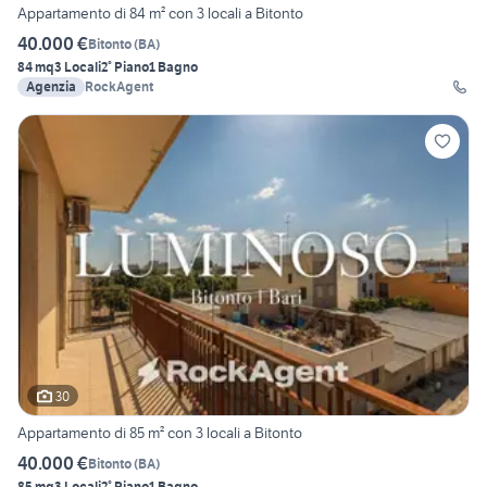
Appartamento di 84 m² con 3 locali a Bitonto
40.000 €
Bitonto
(
BA
)
84 mq
3 Locali
2° Piano
1 Bagno
Agenzia
RockAgent
30
Appartamento di 85 m² con 3 locali a Bitonto
40.000 €
Bitonto
(
BA
)
85 mq
3 Locali
2° Piano
1 Bagno