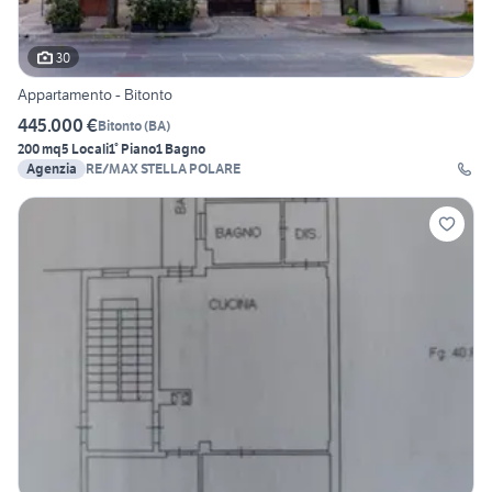
30
Appartamento - Bitonto
445.000 €
Bitonto
(
BA
)
200 mq
5 Locali
1° Piano
1 Bagno
Agenzia
RE/MAX STELLA POLARE