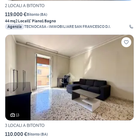
2 LOCALI A BITONTO
119.000 €
Bitonto
(
BA
)
44 mq
2 Locali
1° Piano
1 Bagno
Agenzia
TECNOCASA - IMMOBILIARE SAN FRANCESCO D.I.
13
3 LOCALI A BITONTO
110.000 €
Bitonto
(
BA
)