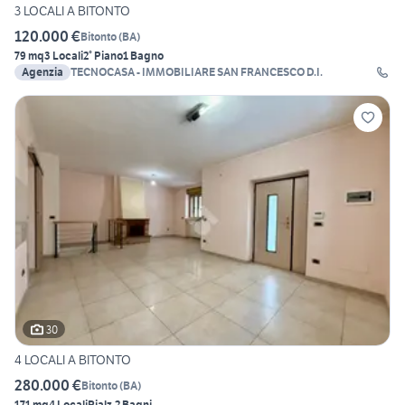
3 LOCALI A BITONTO
120.000 €
Bitonto
(
BA
)
79 mq
3 Locali
2° Piano
1 Bagno
Agenzia
TECNOCASA - IMMOBILIARE SAN FRANCESCO D.I.
30
4 LOCALI A BITONTO
280.000 €
Bitonto
(
BA
)
171 mq
4 Locali
Rialz.
2 Bagni