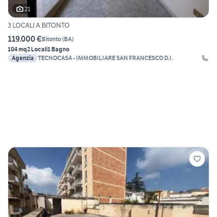
21
3 LOCALI A BITONTO
119.000 €
Bitonto
(
BA
)
104 mq
2 Locali
1 Bagno
Agenzia
TECNOCASA - IMMOBILIARE SAN FRANCESCO D.I.