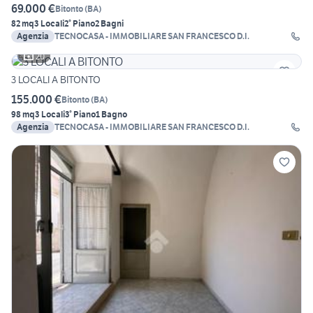
69.000 €
Bitonto
(
BA
)
82 mq
3 Locali
2° Piano
2 Bagni
Agenzia
TECNOCASA - IMMOBILIARE SAN FRANCESCO D.I.
20
3 LOCALI A BITONTO
155.000 €
Bitonto
(
BA
)
98 mq
3 Locali
3° Piano
1 Bagno
Agenzia
TECNOCASA - IMMOBILIARE SAN FRANCESCO D.I.