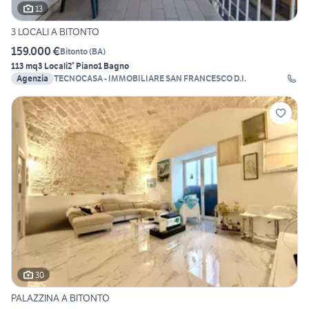
13
3 LOCALI A BITONTO
159.000 €
Bitonto
(
BA
)
113 mq
3 Locali
2° Piano
1 Bagno
Agenzia
TECNOCASA - IMMOBILIARE SAN FRANCESCO D.I.
30
PALAZZINA A BITONTO