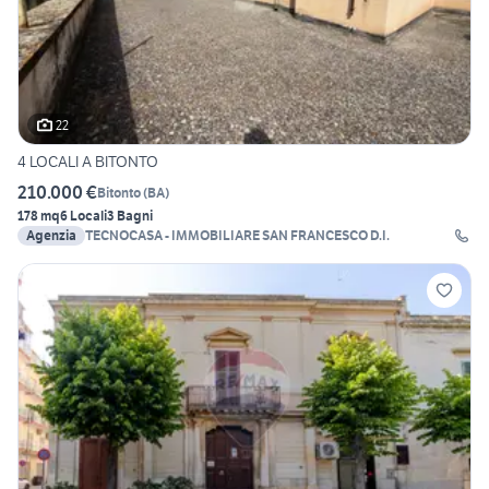
22
4 LOCALI A BITONTO
210.000 €
Bitonto
(
BA
)
178 mq
6 Locali
3 Bagni
Agenzia
TECNOCASA - IMMOBILIARE SAN FRANCESCO D.I.