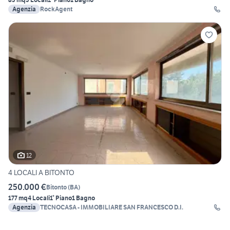
Agenzia
RockAgent
12
4 LOCALI A BITONTO
250.000 €
Bitonto
(
BA
)
177 mq
4 Locali
1° Piano
1 Bagno
Agenzia
TECNOCASA - IMMOBILIARE SAN FRANCESCO D.I.