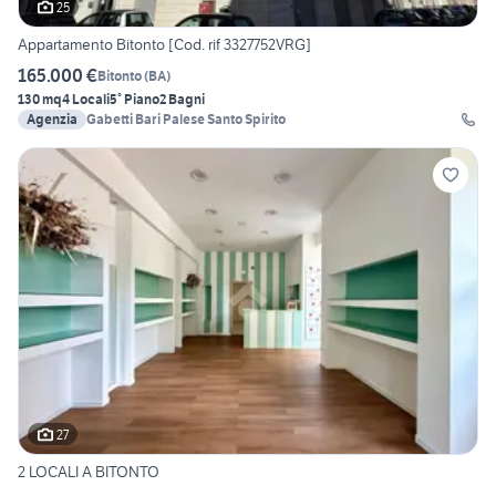
25
Appartamento Bitonto [Cod. rif 3327752VRG]
165.000 €
Bitonto
(
BA
)
130 mq
4 Locali
5° Piano
2 Bagni
Agenzia
Gabetti Bari Palese Santo Spirito
27
2 LOCALI A BITONTO