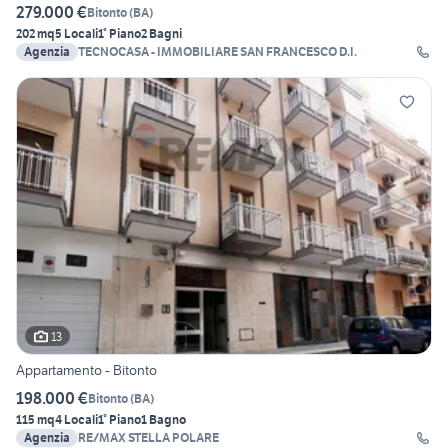
279.000 €
Bitonto
(
BA
)
202 mq
5 Locali
1° Piano
2 Bagni
Agenzia
TECNOCASA - IMMOBILIARE SAN FRANCESCO D.I.
13
Appartamento - Bitonto
198.000 €
Bitonto
(
BA
)
115 mq
4 Locali
1° Piano
1 Bagno
Agenzia
RE/MAX STELLA POLARE