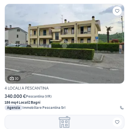
30
4 LOCALI A PESCANTINA
340.000 €
Pescantina
(
VR
)
186 mq
4 Locali
2 Bagni
Agenzia
Immobiliare Pescantina Srl