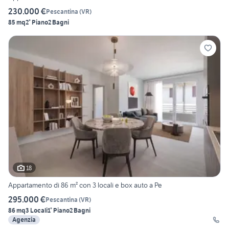
230.000 €
Pescantina
(
VR
)
85 mq
2° Piano
2 Bagni
18
Appartamento di 86 m² con 3 locali e box auto a Pe
295.000 €
Pescantina
(
VR
)
86 mq
3 Locali
1° Piano
2 Bagni
Agenzia