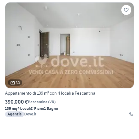
30
Appartamento di 139 m² con 4 locali a Pescantina
390.000 €
Pescantina
(
VR
)
139 mq
4 Locali
1° Piano
1 Bagno
Agenzia
Dove.it