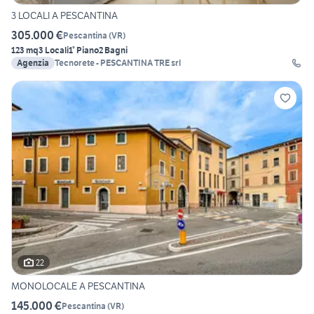
3 LOCALI A PESCANTINA
305.000 €
Pescantina
(
VR
)
123 mq
3 Locali
1° Piano
2 Bagni
Agenzia
Tecnorete - PESCANTINA TRE srl
22
MONOLOCALE A PESCANTINA
145.000 €
Pescantina
(
VR
)