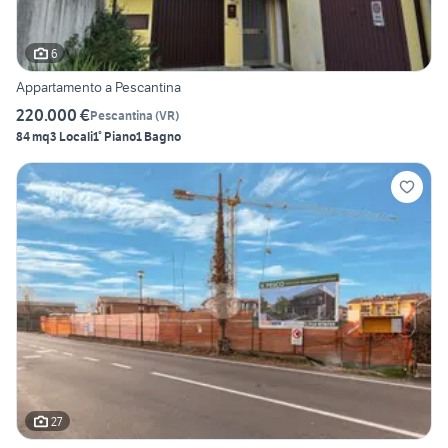
6
Appartamento a Pescantina
220.000 €
Pescantina
(
VR
)
84 mq
3 Locali
1° Piano
1 Bagno
27