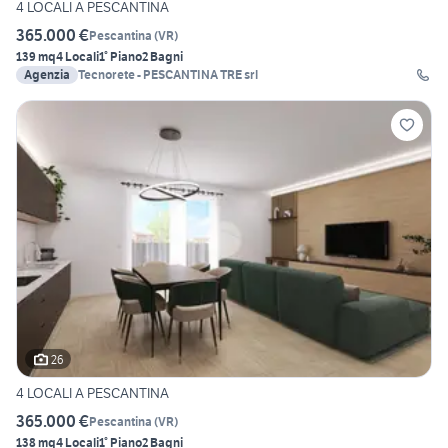
4 LOCALI A PESCANTINA
365.000 €
Pescantina
(
VR
)
139 mq
4 Locali
1° Piano
2 Bagni
Agenzia
Tecnorete - PESCANTINA TRE srl
26
4 LOCALI A PESCANTINA
365.000 €
Pescantina
(
VR
)
138 mq
4 Locali
1° Piano
2 Bagni