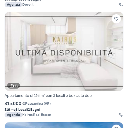
Agenzia
Dove.it
13
Appartamento di 116 m² con 3 locali e box auto dop
315.000 €
Pescantina
(
VR
)
116 mq
3 Locali
2 Bagni
Agenzia
Kairos Real Estate