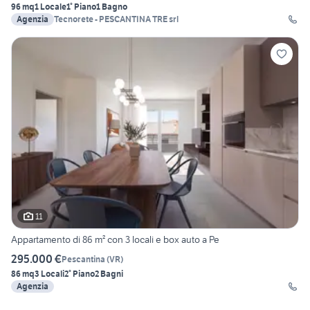
96 mq
1 Locale
1° Piano
1 Bagno
Agenzia
Tecnorete - PESCANTINA TRE srl
11
Appartamento di 86 m² con 3 locali e box auto a Pe
295.000 €
Pescantina
(
VR
)
86 mq
3 Locali
2° Piano
2 Bagni
Agenzia