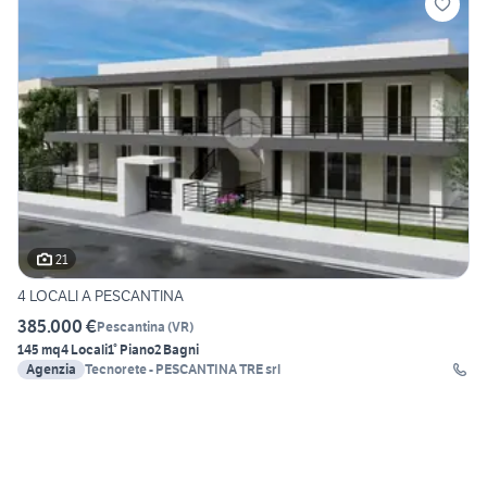
21
4 LOCALI A PESCANTINA
385.000 €
Pescantina
(
VR
)
145 mq
4 Locali
1° Piano
2 Bagni
Agenzia
Tecnorete - PESCANTINA TRE srl