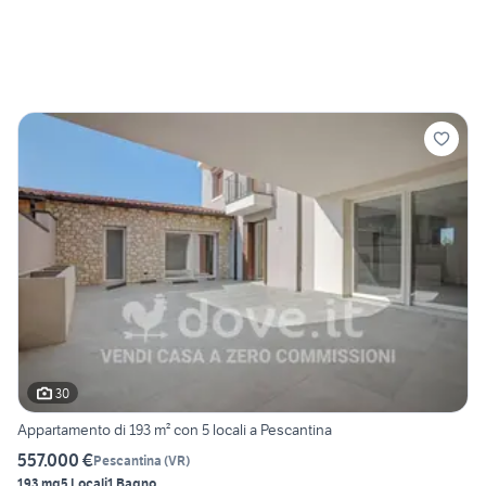
30
Appartamento di 193 m² con 5 locali a Pescantina
557.000 €
Pescantina
(
VR
)
193 mq
5 Locali
1 Bagno