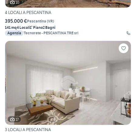
10
4 LOCALI A PESCANTINA
395.000 €
Pescantina
(
VR
)
141 mq
4 Locali
1° Piano
2 Bagni
Agenzia
Tecnorete - PESCANTINA TRE srl
17
3 LOCALI A PESCANTINA