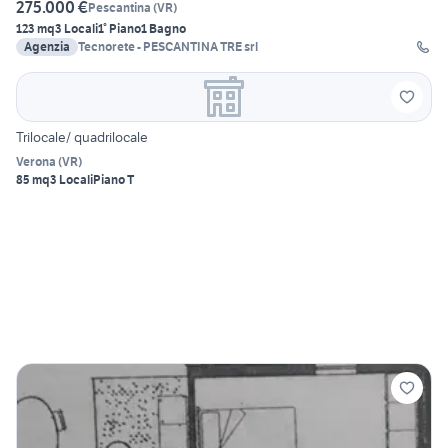
275.000 €
Pescantina
(
VR
)
123 mq
3 Locali
1° Piano
1 Bagno
Agenzia
Tecnorete - PESCANTINA TRE srl
Trilocale/ quadrilocale
Verona
(
VR
)
85 mq
3 Locali
Piano T