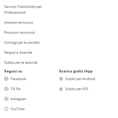
elettronica
per la casa e la
sports e hobby
Servizio TuttoSubito per
persona
Informatica
Animali
Professionisti
Arredamento e
Console e
Accessori per
Casalinghi
Inserisci annuncio
Videogiochi
animali
Elettrodomestici
Promuovi annuncio
Audio/Video
Musica e Film
Giardino e Fai da te
Consigli per la vendita
Fotografia
Libri e Riviste
Abbigliamento e
Negozi e Aziende
Telefonia
Strumenti Musicali
Accessori
Subito per le aziende
Sports
Tutto per i bambini
Seguici su
Scarica gratis l'App
Biciclette
Facebook
Subito per Android
Collezionismo
TikTok
Subito per iOS
Instagram
YouTube