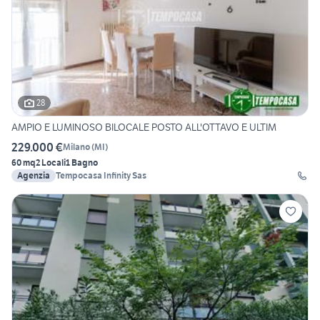
28
AMPIO E LUMINOSO BILOCALE POSTO ALL'OTTAVO E ULTIM
229.000 €
Milano
(
MI
)
60 mq
2 Locali
1 Bagno
Agenzia
Tempocasa Infinity Sas