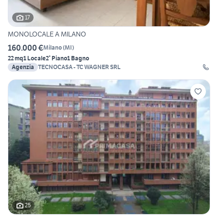
17
MONOLOCALE A MILANO
160.000 €
Milano
(
MI
)
22 mq
1 Locale
2° Piano
1 Bagno
Agenzia
TECNOCASA - TC WAGNER SRL
25