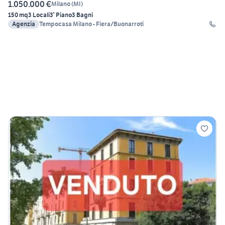
1.050.000 €
Milano
(
MI
)
150 mq
3 Locali
3° Piano
3 Bagni
Agenzia
Tempocasa Milano - Fiera/Buonarroti