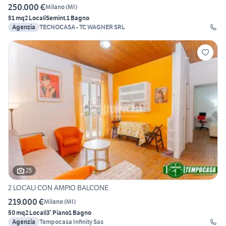
250.000 €
Milano
(
MI
)
51 mq
2 Locali
Semint.
1 Bagno
Agenzia
TECNOCASA - TC WAGNER SRL
25
2 LOCALI CON AMPIO BALCONE
219.000 €
Milano
(
MI
)
50 mq
2 Locali
3° Piano
1 Bagno
Agenzia
Tempocasa Infinity Sas