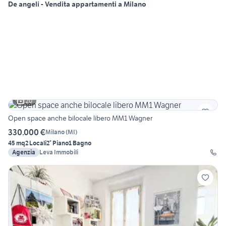
De angeli - Vendita appartamenti a Milano
20
Open space anche bilocale libero MM1 Wagner
330.000 €
Milano
(
MI
)
45 mq
2 Locali
2° Piano
1 Bagno
Agenzia
Leva Immobili