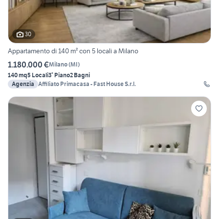
30
Appartamento di 140 m² con 5 locali a Milano
1.180.000 €
Milano
(
MI
)
140 mq
5 Locali
3° Piano
2 Bagni
Agenzia
Affiliato Primacasa - Fast House S.r.l.