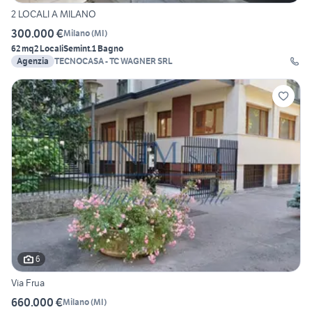
2 LOCALI A MILANO
300.000 €
Milano
(
MI
)
62 mq
2 Locali
Semint.
1 Bagno
Agenzia
TECNOCASA - TC WAGNER SRL
6
Via Frua
660.000 €
Milano
(
MI
)