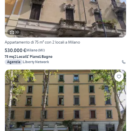
30
Appartamento di 75 m² con 2 locali a Milano
530.000 €
Milano
(
MI
)
75 mq
2 Locali
1° Piano
1 Bagno
Agenzia
Liberty Network