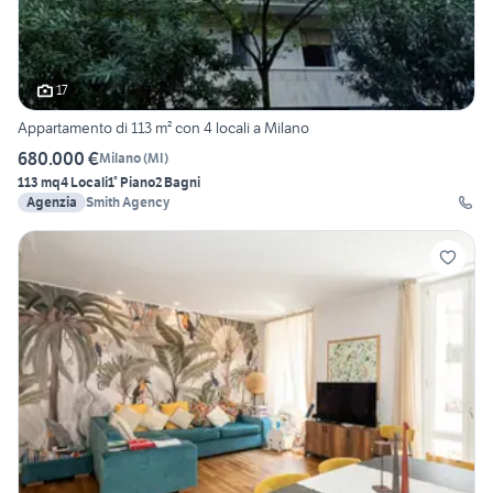
17
Appartamento di 113 m² con 4 locali a Milano
680.000 €
Milano
(
MI
)
113 mq
4 Locali
1° Piano
2 Bagni
Agenzia
Smith Agency