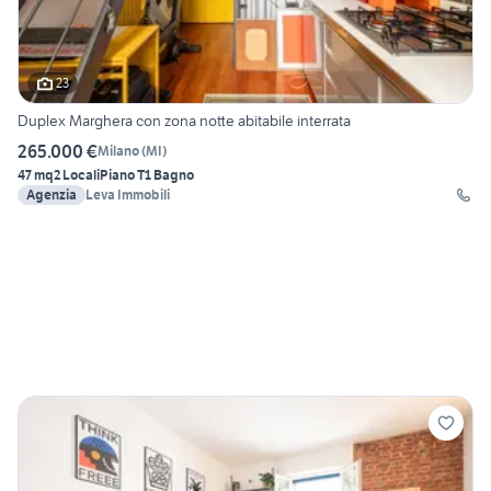
23
Duplex Marghera con zona notte abitabile interrata
265.000 €
Milano
(
MI
)
47 mq
2 Locali
Piano T
1 Bagno
Agenzia
Leva Immobili