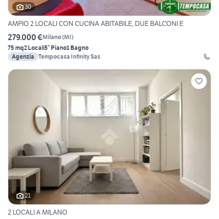
30
AMPIO 2 LOCALI CON CUCINA ABITABILE, DUE BALCONI E
279.000 €
Milano
(
MI
)
75 mq
2 Locali
5° Piano
1 Bagno
Agenzia
Tempocasa Infinity Sas
21
2 LOCALI A MILANO