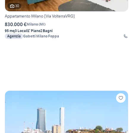
30
Appartamento Milano [Via VolterraVRG]
830.000 €
Milano
(
MI
)
95 mq
3 Locali
1° Piano
2 Bagni
Agenzia
Gabetti Milano Foppa