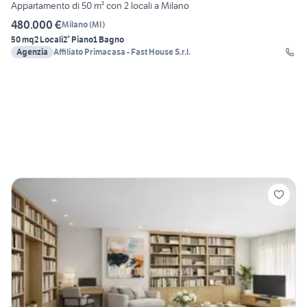
Appartamento di 50 m² con 2 locali a Milano
480.000 €
Milano
(
MI
)
50 mq
2 Locali
2° Piano
1 Bagno
Agenzia
Affiliato Primacasa - Fast House S.r.l.