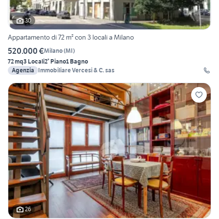
30
Appartamento di 72 m² con 3 locali a Milano
520.000 €
Milano
(
MI
)
72 mq
3 Locali
2° Piano
1 Bagno
Agenzia
Immobiliare Vercesi & C. sas
26