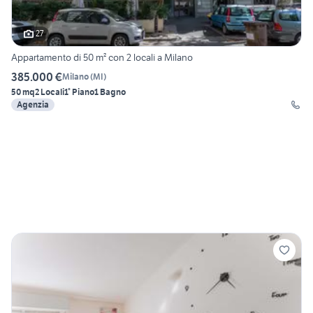
27
Appartamento di 50 m² con 2 locali a Milano
385.000 €
Milano
(
MI
)
50 mq
2 Locali
1° Piano
1 Bagno
Agenzia