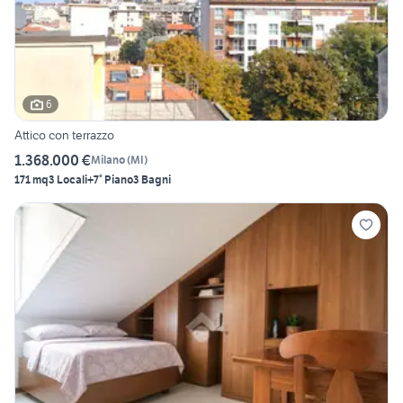
6
Attico con terrazzo
1.368.000 €
Milano
(
MI
)
171 mq
3 Locali
+7° Piano
3 Bagni