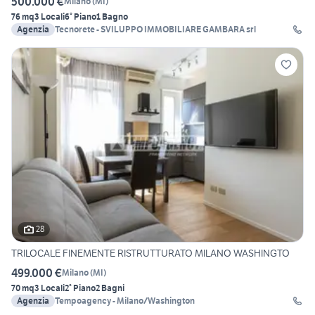
500.000 €
Milano
(
MI
)
76 mq
3 Locali
6° Piano
1 Bagno
Agenzia
Tecnorete - SVILUPPO IMMOBILIARE GAMBARA srl
28
TRILOCALE FINEMENTE RISTRUTTURATO MILANO WASHINGTO
499.000 €
Milano
(
MI
)
70 mq
3 Locali
2° Piano
2 Bagni
Agenzia
Tempoagency - Milano/Washington