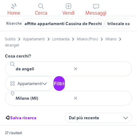
Home
Cerca
Vendi
Messaggi
affitto appartamenti Cassina de Pecchi
trilocale cass
Ricerche
Subito
Appartamenti
Lombardia
Milano (Prov)
Milano
de angeli
Cosa cerchi?
Filtri
Appartamenti
Salva ricerca
Dal più recente
27 risultati