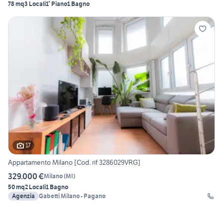
78 mq
3 Locali
1° Piano
1 Bagno
17
Appartamento Milano [Cod. rif 3286029VRG]
329.000 €
Milano
(
MI
)
50 mq
2 Locali
1 Bagno
Agenzia
Gabetti Milano - Pagano