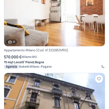
19
Appartamento Milano [Cod. rif 3332853VRG]
570.000 €
Milano
(
MI
)
75 mq
3 Locali
3° Piano
1 Bagno
Agenzia
Gabetti Milano - Pagano