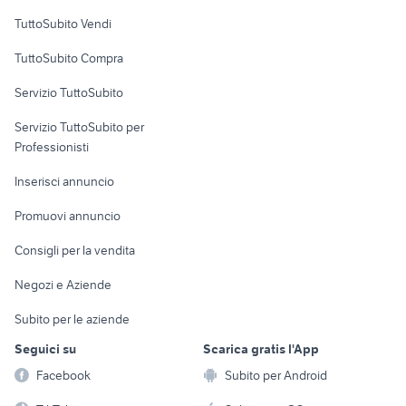
case in vendita luino
Case vacanza
Maderno
TuttoSubito Vendi
Uffici e Locali
TuttoSubito Compra
commerciali
Servizio TuttoSubito
elettronica
per la casa e la
sports e hobby
Servizio TuttoSubito per
persona
Informatica
Animali
Professionisti
Arredamento e
Console e
Accessori per
Casalinghi
Inserisci annuncio
Videogiochi
animali
Elettrodomestici
Promuovi annuncio
Audio/Video
Musica e Film
Giardino e Fai da te
Consigli per la vendita
Fotografia
Libri e Riviste
Abbigliamento e
Negozi e Aziende
Telefonia
Strumenti Musicali
Accessori
Subito per le aziende
Sports
Tutto per i bambini
Seguici su
Scarica gratis l'App
Biciclette
Facebook
Subito per Android
Collezionismo