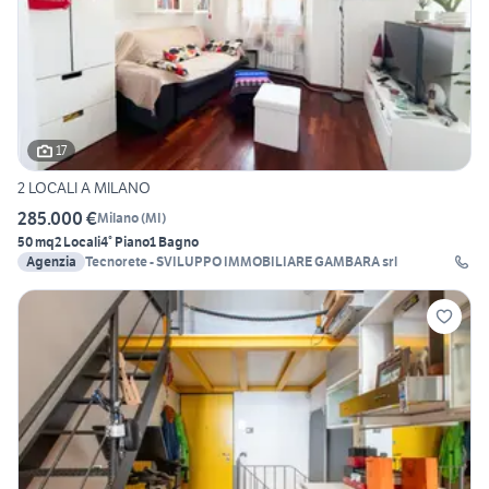
17
2 LOCALI A MILANO
285.000 €
Milano
(
MI
)
50 mq
2 Locali
4° Piano
1 Bagno
Agenzia
Tecnorete - SVILUPPO IMMOBILIARE GAMBARA srl