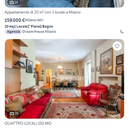
14
Appartamento di 20 m² con 1 locale a Milano
159.000 €
Milano
(
MI
)
20 mq
1 Locale
2° Piano
1 Bagno
Agenzia
Dream House Milano
30
QUATTRO LOCALI 150 MQ