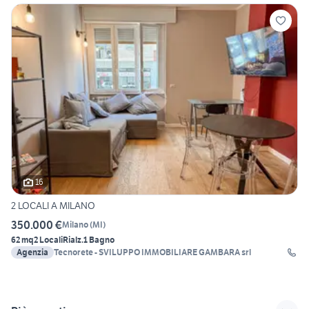
16
2 LOCALI A MILANO
350.000 €
Milano
(
MI
)
62 mq
2 Locali
Rialz.
1 Bagno
Agenzia
Tecnorete - SVILUPPO IMMOBILIARE GAMBARA srl