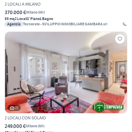
2 LOCALI A MILANO
370.000 €
Milano
(
MI
)
55 mq
2 Locali
1° Piano
1 Bagno
Agenzia
Tecnorete - SVILUPPO IMMOBILIARE GAMBARA srl
21
2 LOCALI CON SOLAIO
249.000 €
Milano
(
MI
)