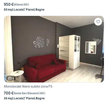
950 €
Milano
(
MI
)
50 mq
1 Locale
1° Piano
1 Bagno
4
Monolocale libero subito zona FS
700 €
Sesto San Giovanni
(
MI
)
36 mq
1 Locale
2° Piano
1 Bagno