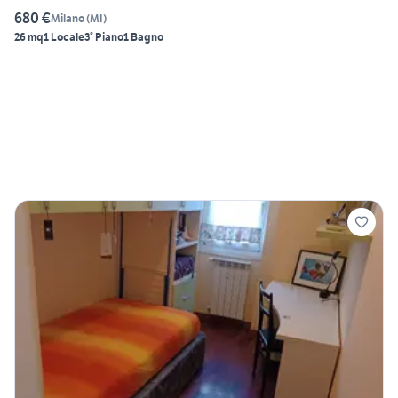
680 €
Milano
(
MI
)
26 mq
1 Locale
3° Piano
1 Bagno