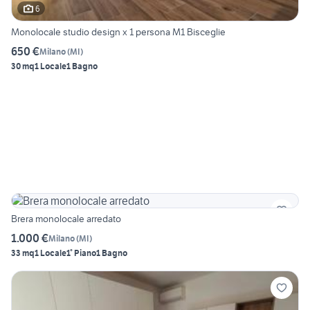
6
Monolocale studio design x 1 persona M1 Bisceglie
650 €
Milano
(
MI
)
30 mq
1 Locale
1 Bagno
Brera monolocale arredato
1.000 €
Milano
(
MI
)
33 mq
1 Locale
1° Piano
1 Bagno