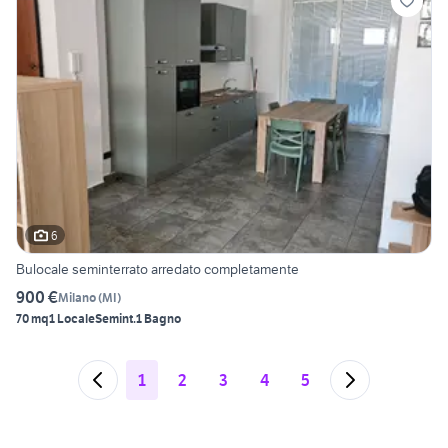
6
Bulocale seminterrato arredato completamente
900 €
Milano
(
MI
)
70 mq
1 Locale
Semint.
1 Bagno
1
2
3
4
5