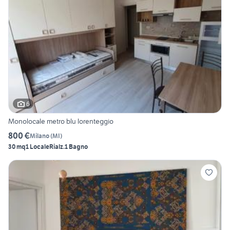
6
Monolocale metro blu lorenteggio
800 €
Milano
(
MI
)
30 mq
1 Locale
Rialz.
1 Bagno