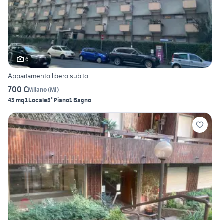
6
Appartamento libero subito
700 €
Milano
(
MI
)
43 mq
1 Locale
5° Piano
1 Bagno