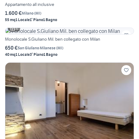
Appartamento all inclusive
1.600 €
Milano
(
MI
)
55 mq
1 Locale
1° Piano
1 Bagno
5
Monolocale S.Giuliano Mil. ben collegato con Milan
650 €
San Giuliano Milanese
(
MI
)
40 mq
1 Locale
3° Piano
1 Bagno