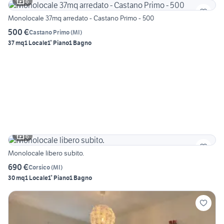
6
Monolocale 37mq arredato - Castano Primo - 500
500 €
Castano Primo
(
MI
)
37 mq
1 Locale
1° Piano
1 Bagno
6
Monolocale libero subito.
690 €
Corsico
(
MI
)
30 mq
1 Locale
1° Piano
1 Bagno