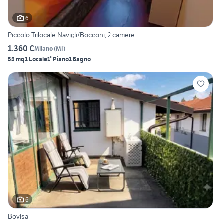
6
Piccolo Trilocale Navigli/Bocconi, 2 camere
1.360 €
Milano
(
MI
)
55 mq
1 Locale
1° Piano
1 Bagno
6
Bovisa