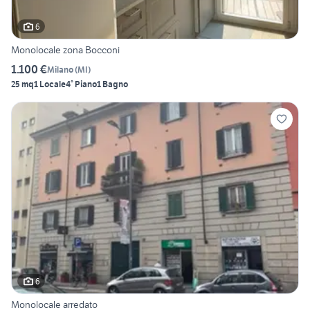
6
Monolocale zona Bocconi
1.100 €
Milano
(
MI
)
25 mq
1 Locale
4° Piano
1 Bagno
6
Monolocale arredato