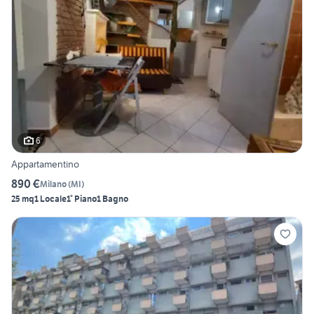
6
Appartamentino
890 €
Milano
(
MI
)
25 mq
1 Locale
1° Piano
1 Bagno