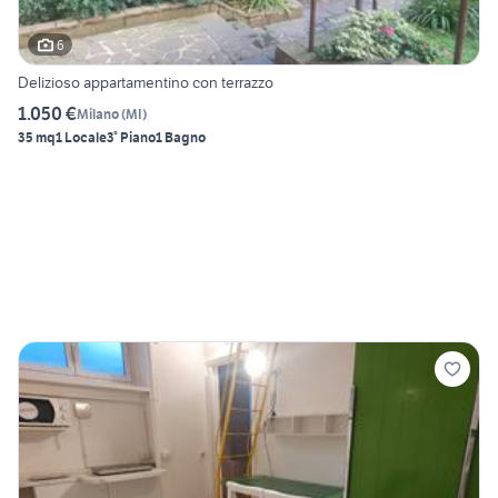
6
Delizioso appartamentino con terrazzo
1.050 €
Milano
(
MI
)
35 mq
1 Locale
3° Piano
1 Bagno