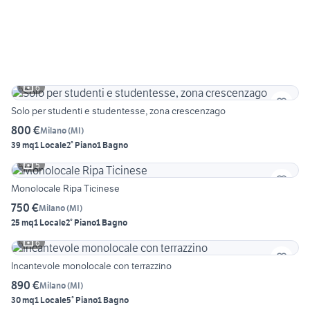
6
Solo per studenti e studentesse, zona crescenzago
800 €
Milano
(
MI
)
39 mq
1 Locale
2° Piano
1 Bagno
5
Monolocale Ripa Ticinese
750 €
Milano
(
MI
)
25 mq
1 Locale
2° Piano
1 Bagno
6
Incantevole monolocale con terrazzino
890 €
Milano
(
MI
)
30 mq
1 Locale
5° Piano
1 Bagno