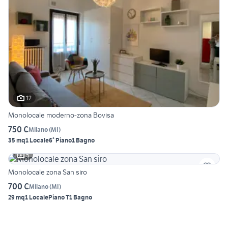
12
Monolocale moderno-zona Bovisa
750 €
Milano
(
MI
)
35 mq
1 Locale
6° Piano
1 Bagno
5
Monolocale zona San siro
700 €
Milano
(
MI
)
29 mq
1 Locale
Piano T
1 Bagno