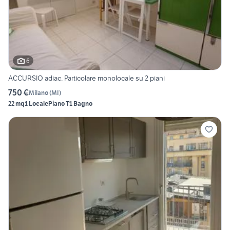
6
ACCURSIO adiac. Particolare monolocale su 2 piani
750 €
Milano
(
MI
)
22 mq
1 Locale
Piano T
1 Bagno