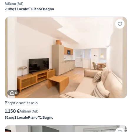
Milano
(
MI
)
20 mq
1 Locale
1° Piano
1 Bagno
6
Bright open studio
1.150 €
Milano
(
MI
)
51 mq
1 Locale
Piano T
1 Bagno