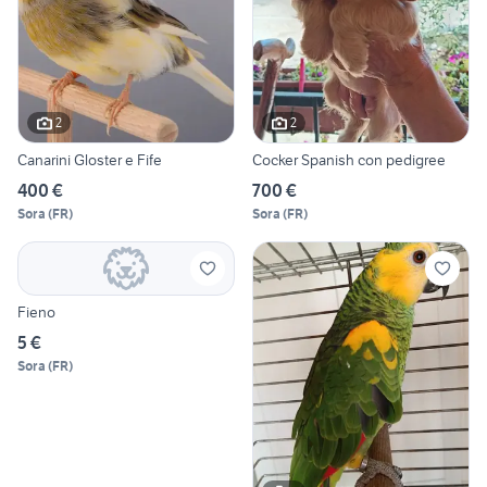
2
2
Canarini Gloster e Fife
Cocker Spanish con pedigree
400 €
700 €
Sora
(
FR
)
Sora
(
FR
)
Fieno
5 €
Sora
(
FR
)