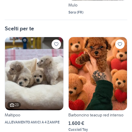
Mulo
Sora
(
FR
)
Scelti per te
23
Maltipoo
Barboncino teacup red intenso
ALLEVAMENTO AMICI A 4 ZAMPE
1.600 €
Cuccioli Toy