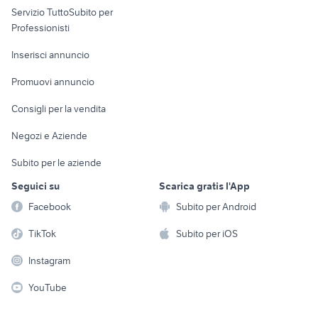
Servizio TuttoSubito per
persona
Informatica
Animali
Professionisti
Arredamento e
Console e
Accessori per
Casalinghi
Inserisci annuncio
Videogiochi
animali
Elettrodomestici
Promuovi annuncio
Audio/Video
Musica e Film
Giardino e Fai da te
Consigli per la vendita
Fotografia
Libri e Riviste
Abbigliamento e
Negozi e Aziende
Telefonia
Strumenti Musicali
Accessori
Subito per le aziende
Sports
Tutto per i bambini
Seguici su
Scarica gratis l'App
Biciclette
Facebook
Subito per Android
Collezionismo
TikTok
Subito per iOS
Instagram
YouTube