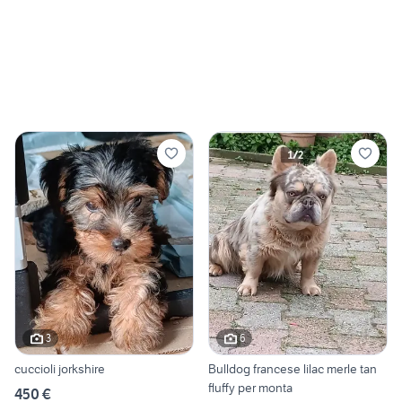
3
6
cuccioli jorkshire
Bulldog francese lilac merle tan
fluffy per monta
450 €