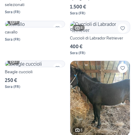
selezionati
1.500 €
Sora
(
FR
)
Sora
(
FR
)
6
4
cavallo
Cuccioli di Labrador Retriever
Sora
(
FR
)
400 €
Sora
(
FR
)
2
Beagle cuccioli
250 €
Sora
(
FR
)
6