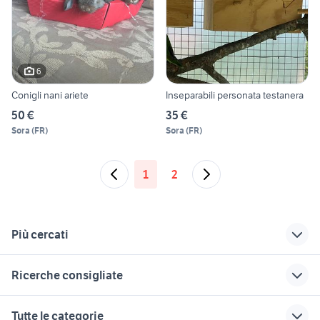
6
Conigli nani ariete
Inseparabili personata testanera
50 €
35 €
Sora
(
FR
)
Sora
(
FR
)
1
2
Più cercati
Correlati
Richerche simili
Suggerimenti
Ricerche consigliate
lavoro gioia tauro
iphone 12 pro max
pizzeria in gestione
telefonia
suzuki jimny diesel
camper motorhome
golf 6
golf 4 r32
Tutte le categorie