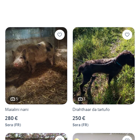
5
3
Maialini nani
Drahthaar da tartufo
280 €
250 €
Sora
(
FR
)
Sora
(
FR
)