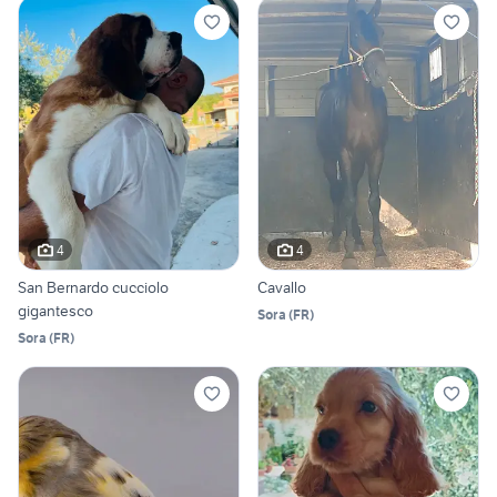
4
4
San Bernardo cucciolo
Cavallo
gigantesco
Sora
(
FR
)
Sora
(
FR
)