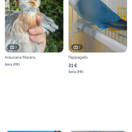
3
2
Araucana Marans
Pappagallo
Sora
(
FR
)
31 €
Sora
(
FR
)