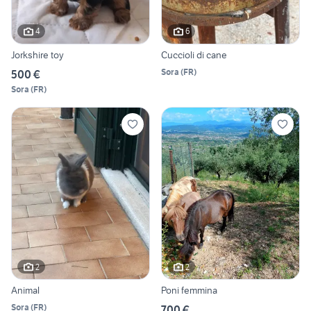
4
6
Jorkshire toy
Cuccioli di cane
Sora
(
FR
)
500 €
Sora
(
FR
)
2
2
Animal
Poni femmina
Sora
(
FR
)
700 €