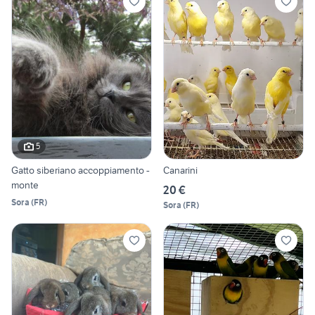
5
Gatto siberiano accoppiamento -
Canarini
monte
20 €
Sora
(
FR
)
Sora
(
FR
)