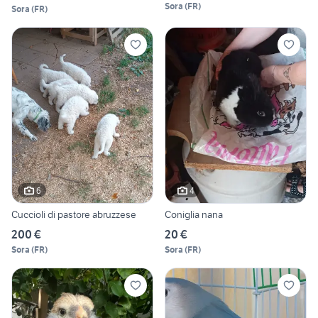
Sora
(
FR
)
Sora
(
FR
)
6
4
Cuccioli di pastore abruzzese
Coniglia nana
200 €
20 €
Sora
(
FR
)
Sora
(
FR
)