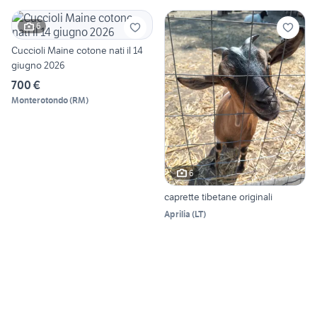
6
Cuccioli Maine cotone nati il 14
giugno 2026
700 €
Monterotondo
(
RM
)
6
caprette tibetane originali
Aprilia
(
LT
)