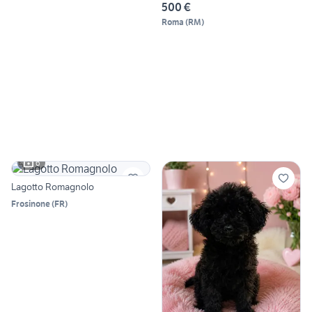
500 €
Roma
(
RM
)
6
Lagotto Romagnolo
Frosinone
(
FR
)