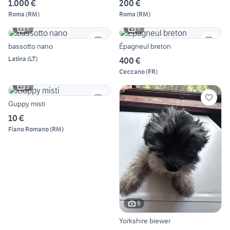
1.000 €
200 €
Roma
(
RM
)
Roma
(
RM
)
5
5
bassotto nano
Épagneul breton
Latina
(
LT
)
400 €
Ceccano
(
FR
)
3
Guppy misti
10 €
Fiano Romano
(
RM
)
6
Yorkshire biewer