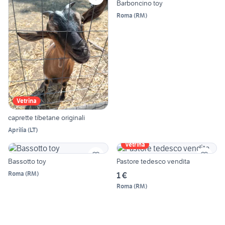
Barboncino toy
Roma
(
RM
)
Vetrina
caprette tibetane originali
Aprilia
(
LT
)
Vetrina
Bassotto toy
Pastore tedesco vendita
Roma
(
RM
)
1 €
Roma
(
RM
)