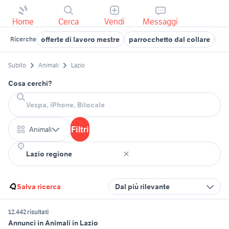
Home
Cerca
Vendi
Messaggi
offerte di lavoro mestre
parrocchetto dal collare
re
Ricerche
Subito
Animali
Lazio
Cosa cerchi?
Filtri
Animali
Salva ricerca
Dal più rilevante
12.442 risultati
Annunci in Animali in Lazio