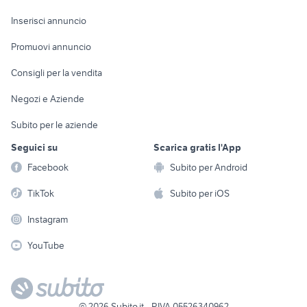
Arredamento e
Console e
Accessori per
Casalinghi
Inserisci annuncio
Videogiochi
animali
Elettrodomestici
Promuovi annuncio
Audio/Video
Musica e Film
Giardino e Fai da te
Consigli per la vendita
Fotografia
Libri e Riviste
Abbigliamento e
Negozi e Aziende
Telefonia
Strumenti Musicali
Accessori
Subito per le aziende
Sports
Tutto per i bambini
Seguici su
Scarica gratis l'App
Biciclette
Facebook
Subito per Android
Collezionismo
TikTok
Subito per iOS
Instagram
YouTube
©
2026
Subito.it - P.IVA 05526340962