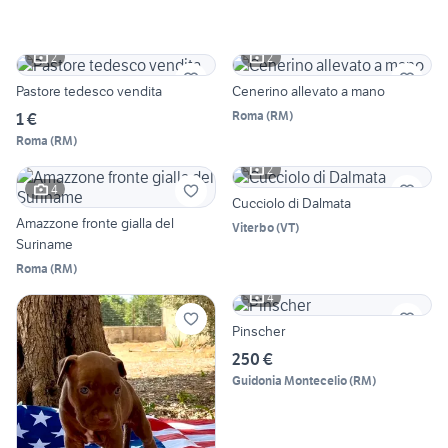
2
2
Pastore tedesco vendita
Cenerino allevato a mano
Roma
(
RM
)
1 €
Roma
(
RM
)
2
4
Cucciolo di Dalmata
Amazzone fronte gialla del
Viterbo
(
VT
)
Suriname
Roma
(
RM
)
4
Pinscher
250 €
Guidonia Montecelio
(
RM
)