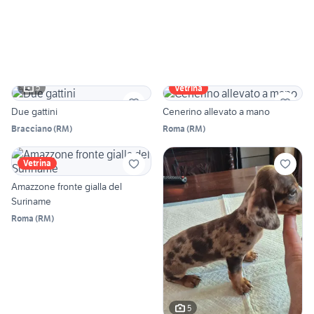
5
Vetrina
Due gattini
Cenerino allevato a mano
Bracciano
(
RM
)
Roma
(
RM
)
Vetrina
Amazzone fronte gialla del
Suriname
Roma
(
RM
)
5