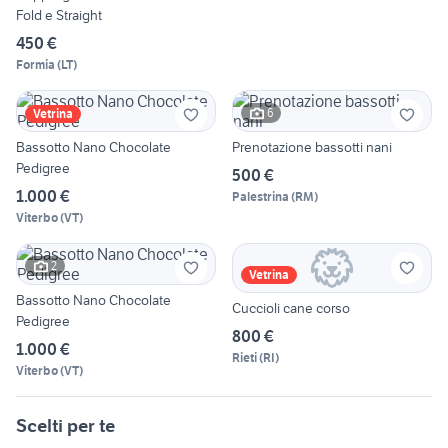
Fold e Straight
450 €
Formia
(
LT
)
6
Vetrina
Bassotto Nano Chocolate
Prenotazione bassotti nani
Pedigree
500 €
1.000 €
Palestrina
(
RM
)
Viterbo
(
VT
)
2
Vetrina
Bassotto Nano Chocolate
Cuccioli cane corso
Pedigree
800 €
1.000 €
Rieti
(
RI
)
Viterbo
(
VT
)
Scelti per te