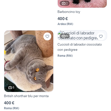
2
Barboncino toy
400 €
Ardea
(
RM
)
5
Cuccioli di labrador cioccolato
con pedigree
Roma
(
RM
)
6
British shorthair blu per monta
400 €
Roma
(
RM
)