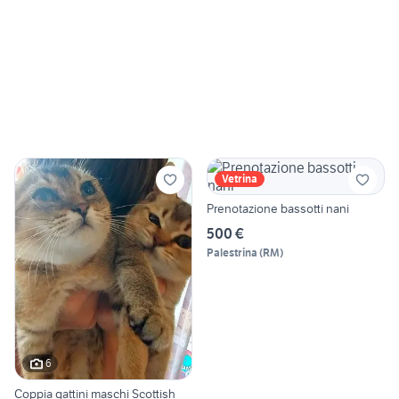
Vetrina
Prenotazione bassotti nani
500 €
Palestrina
(
RM
)
6
Coppia gattini maschi Scottish