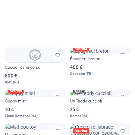
Vetrina
Épagneul breton
400 €
Cuccioli cane corso
Ceccano
(
FR
)
800 €
Rieti
(
RI
)
6
Vetrina
Guppy misti
Us Teddy cuccioli
10 €
25 €
Fiano Romano
(
RM
)
Roma
(
RM
)
Vetrina
Maltipoo toy