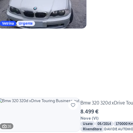
Vetrina
Urgente
Bmw 320 320d xDrive Tour
8.499 €
Nove
(
VI
)
Usato
05/2014
170000 K
26
Rivenditore
DAVIDE AUTOMO