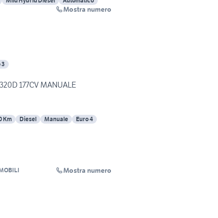
Mild Hybrid Diesel
Automatico
Mostra numero
 3
320D 177CV MANUALE
0 Km
Diesel
Manuale
Euro 4
Mostra numero
MOBILI