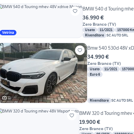
BMW 540 d Touring mhev
36.990 €
Zero Branco
(
TV
)
Usato
11/2021
157000 K
Vetrina
Rivenditore
SC AUTO SRL
Bmw 540 530d 48V xDr
34.990 €
Zero Branco
(
TV
)
Usato
11/2021
157000
Euro 6
11
Rivenditore
SC AUTO SRL
BMW 320 d Touring mhev 
19.900 €
Zero Branco
(
TV
)