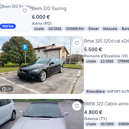
Bwm 320 Touring
6.000 €
Adria
(
RO
)
Vetrina
Usato
10/2016
330000 Km
Diesel
Manuale
Euro
Bmw 320 320d cat xDr
5.500 €
Romano d'Ezzelino
(
VI
)
Usato
12/2010
27900
20
Rivenditore
SOFORT AUT
CARS
BMW 320 Cabrio anno 20
4.800 €
Oderzo
(
TV
)
Usato
10/2000
30000