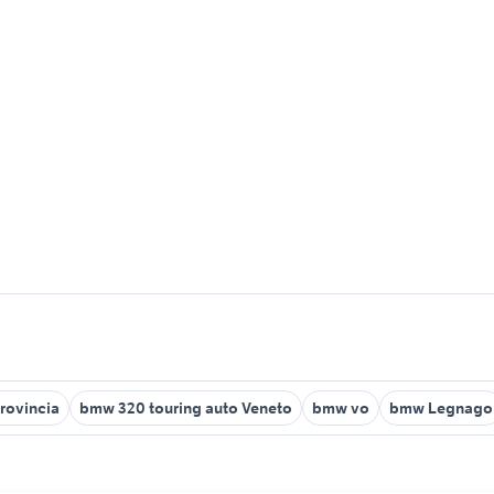
rovincia
bmw 320 touring auto Veneto
bmw vo
bmw Legnago