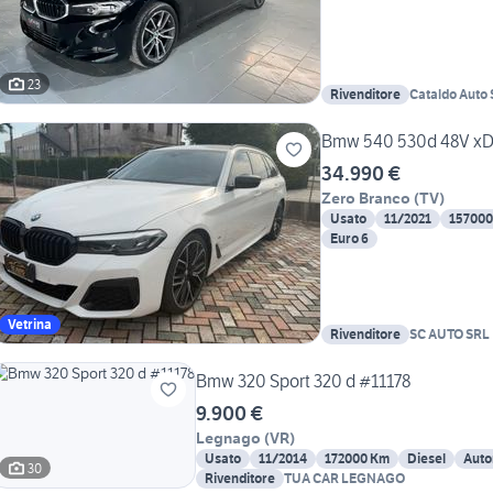
23
Rivenditore
Cataldo Auto 
Bmw 540 530d 48V xDr
34.990 €
Zero Branco
(
TV
)
Usato
11/2021
157000
Euro 6
Vetrina
Rivenditore
SC AUTO SRL
Bmw 320 Sport 320 d #11178
9.900 €
Legnago
(
VR
)
Usato
11/2014
172000 Km
Diesel
Auto
30
Rivenditore
TUA CAR LEGNAGO