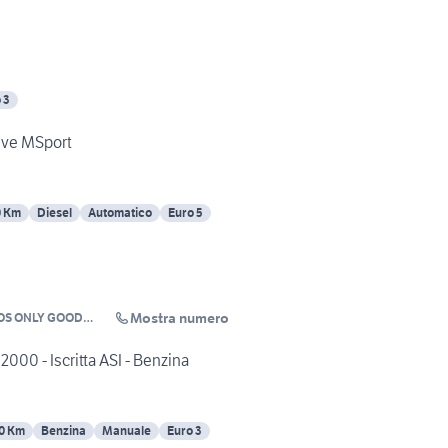
 3
ive MSport
0 Km
Diesel
Automatico
Euro 5
Mostra numero
OS ONLY GOOD
00 - Iscritta ASI - Benzina
0 Km
Benzina
Manuale
Euro 3