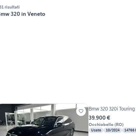
61 risultati
mw 320 in Veneto
Bmw 320 320i Touring
39.900 €
Occhiobello
(
RO
)
Usato
10/2024
14766