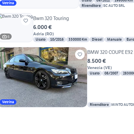
Usato
09/2021
198000 Km
Vetrina
Rivenditore
SC AUTO SRL
Bwm 320 Touring
6.000 €
Adria
(
RO
)
6
Usato
10/2016
330000 Km
Diesel
Manuale
Euro
BMW 320 COUPE E92 
8.500 €
Venezia
(
VE
)
Usato
08/2007
28300
Vetrina
Rivenditore
MINTO AUTO