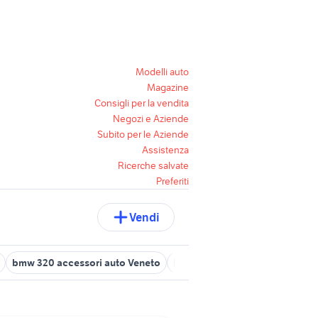
Modelli auto
Magazine
Consigli per la vendita
Negozi e Aziende
Subito per le Aziende
Assistenza
Ricerche salvate
Preferiti
Vendi
bmw 320 accessori auto Veneto
bmw Pianiga
bmw cesiomag