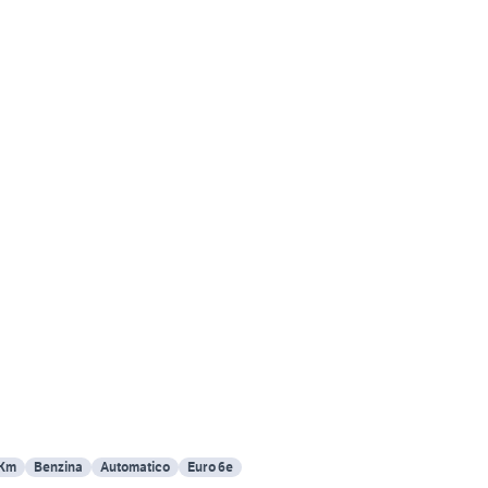
 Km
Benzina
Automatico
Euro 6e