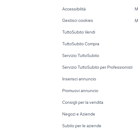
Caravan e Camper
Loft, mansarde 
Accessibilità
M
Veicoli commerciali
Case vacanza
Gestisci cookies
M
Uffici e Locali
TuttoSubito Vendi
commerciali
TuttoSubito Compra
Servizio TuttoSubito
Servizio TuttoSubito per Professionisti
Inserisci annuncio
Promuovi annuncio
Consigli per la vendita
Negozi e Aziende
Subito per le aziende