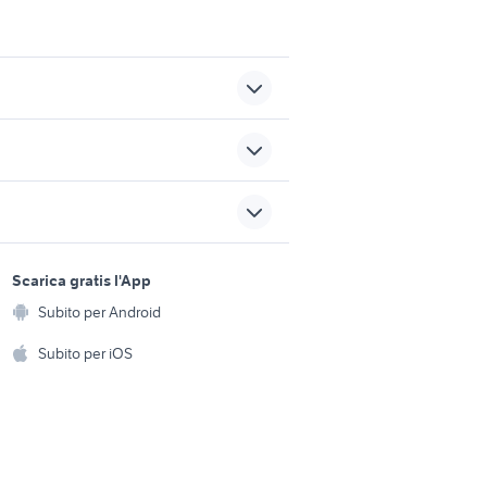
auto usate mantova
panda 2017
cessori
sports e hobby
cinghia distribuzione polo
a
Scarica gratis l'App
Animali
Subito per Android
ducati scrambler verde
ento e
Accessori per animali
hi
Subito per iOS
Musica e Film
omestici
Libri e Riviste
e Fai da te
Strumenti Musicali
amento e