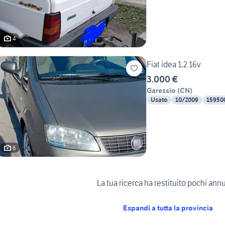
4
Fiat idea 1.2 16v
3.000 €
Garessio
(
CN
)
Usato
10/2009
15950
6
La tua ricerca ha restituito pochi ann
Espandi a tutta la provincia