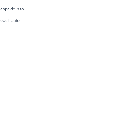
Accesso
e altro
appa del sito
Tutto per
odelli auto