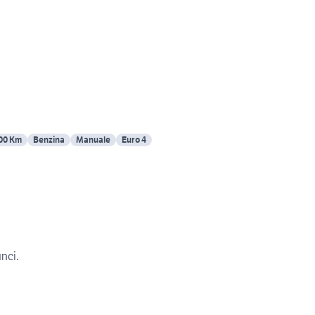
00 Km
Benzina
Manuale
Euro 4
unci.