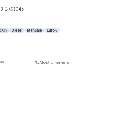
60 GK61045
2 Km
Diesel
Manuale
Euro 6
Mostra numero
ino