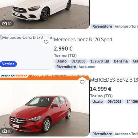
10
Rivenditore
Autohero Tor
Mercedes-benz B 170 Sport
2.990 €
Torino
(
TO
)
Usato
01/2006
189378 Km
Benzina
Ma
Vetrina
Rivenditore
Auto-com
MERCEDES-BENZ B 18
14.999 €
Torino
(
TO
)
Usato
05/2019
14406
10
Rivenditore
Autohero Tor