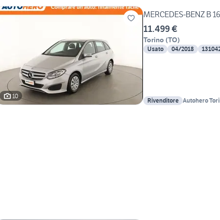
MERCEDES-BENZ B 1
11.499 €
Torino
(
TO
)
Usato
04/2018
13104
10
Rivenditore
Autohero Tor