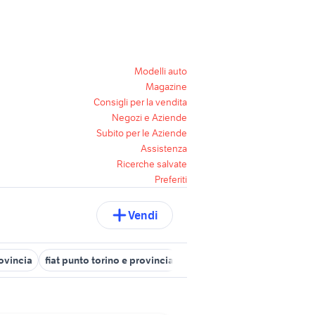
Modelli auto
Magazine
Consigli per la vendita
Negozi e Aziende
Subito per le Aziende
Assistenza
Ricerche salvate
Preferiti
Vendi
rovincia
fiat punto torino e provincia
fiat ducato auto Torino prov