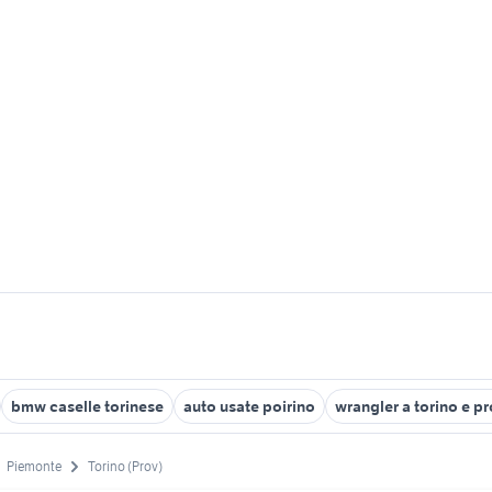
bmw caselle torinese
auto usate poirino
wrangler a torino e p
Piemonte
Torino (Prov)