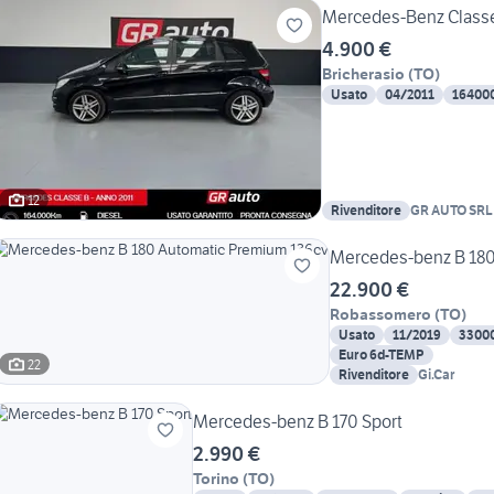
Mercedes-Benz Classe
4.900 €
Bricherasio
(
TO
)
Usato
04/2011
16400
12
Rivenditore
GR AUTO SRL
Mercedes-benz B 180
22.900 €
Robassomero
(
TO
)
Usato
11/2019
3300
Euro 6d-TEMP
22
Rivenditore
Gi.Car
Mercedes-benz B 170 Sport
2.990 €
Torino
(
TO
)