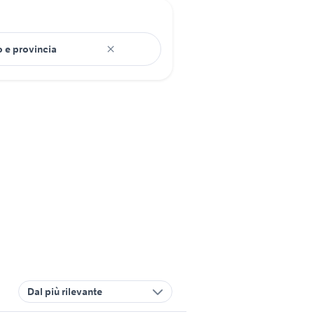
Dal più rilevante