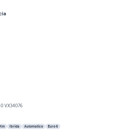
cia
0 VX34076
 Km
Ibrida
Automatico
Euro 6