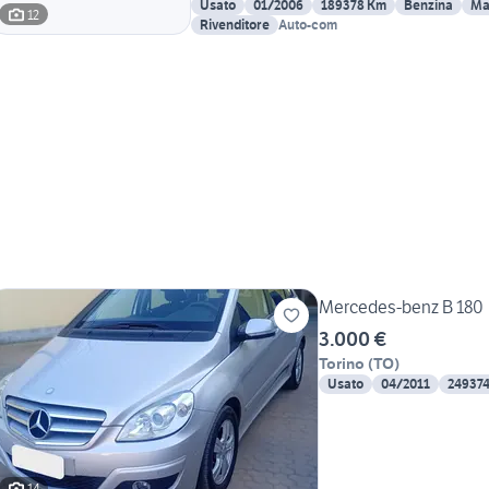
Usato
01/2006
189378 Km
Benzina
Ma
12
Rivenditore
Auto-com
Mercedes-benz B 180
3.000 €
Torino
(
TO
)
Usato
04/2011
24937
14