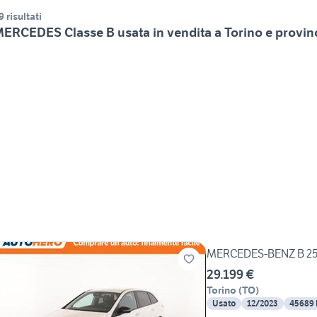
9 risultati
ERCEDES Classe B usata in vendita a Torino e provin
MERCEDES-BENZ B 25
29.199 €
Torino
(
TO
)
Usato
12/2023
45689