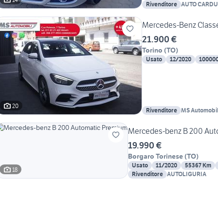
Rivenditore
AUTO CARDU
Mercedes-Benz Classe
21.900 €
Torino
(
TO
)
Usato
12/2020
10000
20
Rivenditore
MS Automobili
Mercedes-benz B 200 Aut
19.990 €
Borgaro Torinese
(
TO
)
Usato
11/2020
55367 Km
18
Rivenditore
AUTOLIGURIA