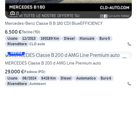
15
Mercedes-Benz Classe B B 180 CDI BlueEFFICIENCY
6.500 €
Torino
(
TO
)
Usato
12/2013
190189 Km
Diesel
Manuale
Euro 5
Rivenditore
CLD auto
Vetrina
MERCEDES Classe B 200 d AMG Line Premium auto
29.000 €
Padova
(
PD
)
Usato
08/2024
8428 Km
Diesel
Automatico
Euro 6
Rivenditore
Autoteam