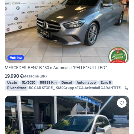
Vetrina
MERCEDES-BENZ B 180 d Automatic *PELLE*FULL LED*
19.990 €
Mesagne
(
BR
)
Usato
01/2020
99989 Km
Diesel
Automatico
Euro 6
Rivenditore
BC CAR STORE _ KM0GruppoFCA-Aziendali GARANTITE