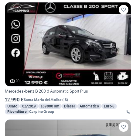
20
Mercedes-benz B 200 d Automatic Sport Plus
12.990 €
Santa Maria del Molise
(
IS
)
Usato
02/2019
169000 Km
Diesel
Automatico
Euro 6
Rivenditore
Carpino Group