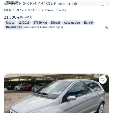
10
MERCEDES-BENZ B 180 d Premium auto
21.500 €
Bari
(
BA
)
Usato
11/2019
97149 Km
Diesel
Automatico
Euro 6
Rivenditore
Maldarizzi Automotive S.p.A.