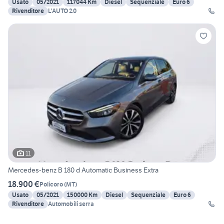
Usato
05/2021
117044 Km
Diesel
Sequenziale
Euro 6
Rivenditore
L'AUTO 2.0
11
Mercedes-benz B 180 d Automatic Business Extra
18.900 €
Policoro
(
MT
)
Usato
05/2021
150000 Km
Diesel
Sequenziale
Euro 6
Rivenditore
Automobili serra