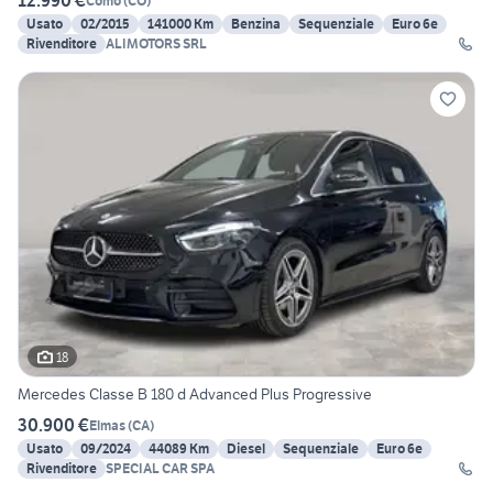
12.990 €
Como
(
CO
)
Usato
02/2015
141000 Km
Benzina
Sequenziale
Euro 6e
Rivenditore
ALIMOTORS SRL
18
Mercedes Classe B 180 d Advanced Plus Progressive
30.900 €
Elmas
(
CA
)
Usato
09/2024
44089 Km
Diesel
Sequenziale
Euro 6e
Rivenditore
SPECIAL CAR SPA