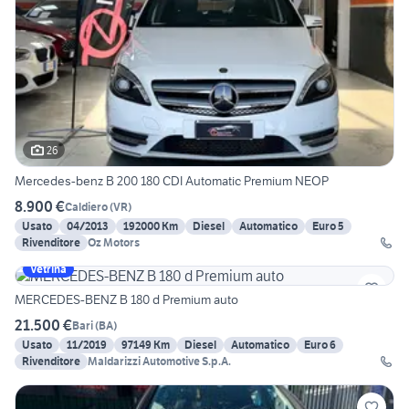
26
Mercedes-benz B 200 180 CDI Automatic Premium NEOP
8.900 €
Caldiero
(
VR
)
Usato
04/2013
192000 Km
Diesel
Automatico
Euro 5
Rivenditore
Oz Motors
Vetrina
MERCEDES-BENZ B 180 d Premium auto
21.500 €
Bari
(
BA
)
Usato
11/2019
97149 Km
Diesel
Automatico
Euro 6
Rivenditore
Maldarizzi Automotive S.p.A.