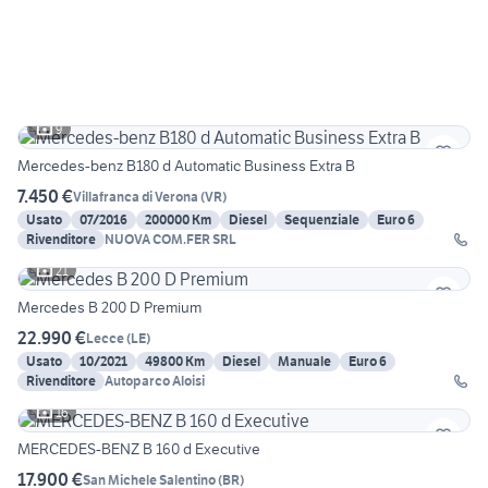
9
Mercedes-benz B180 d Automatic Business Extra B
7.450 €
Villafranca di Verona
(
VR
)
Usato
07/2016
200000 Km
Diesel
Sequenziale
Euro 6
Rivenditore
NUOVA COM.FER SRL
21
Mercedes B 200 D Premium
22.990 €
Lecce
(
LE
)
Usato
10/2021
49800 Km
Diesel
Manuale
Euro 6
Rivenditore
Autoparco Aloisi
16
MERCEDES-BENZ B 160 d Executive
17.900 €
San Michele Salentino
(
BR
)