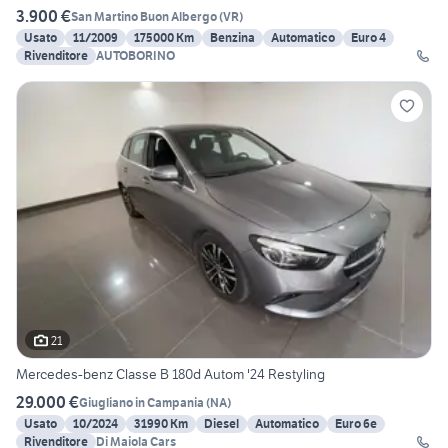
3.900 €
San Martino Buon Albergo
(
VR
)
Usato
11/2009
175000 Km
Benzina
Automatico
Euro 4
Rivenditore
AUTOBORINO
21
Mercedes-benz Classe B 180d Autom '24 Restyling
29.000 €
Giugliano in Campania
(
NA
)
Usato
10/2024
31990 Km
Diesel
Automatico
Euro 6e
Rivenditore
Di Maiola Cars