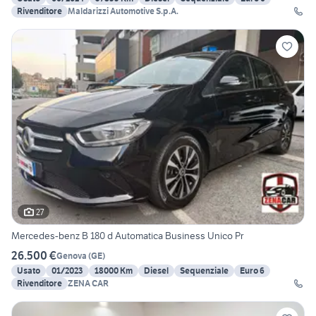
Rivenditore
Maldarizzi Automotive S.p.A.
27
Mercedes-benz B 180 d Automatica Business Unico Pr
26.500 €
Genova
(
GE
)
Usato
01/2023
18000 Km
Diesel
Sequenziale
Euro 6
Rivenditore
ZENA CAR