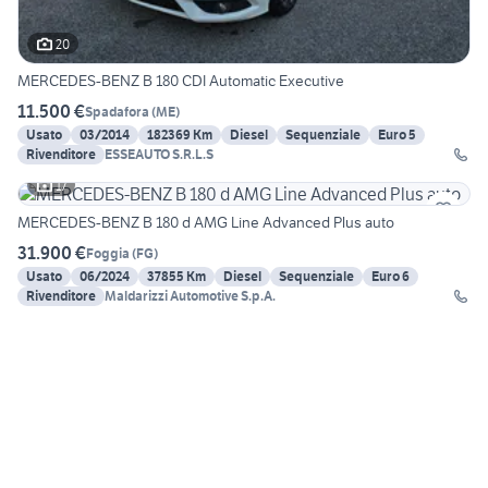
20
MERCEDES-BENZ B 180 CDI Automatic Executive
11.500 €
Spadafora
(
ME
)
Usato
03/2014
182369 Km
Diesel
Sequenziale
Euro 5
Rivenditore
ESSEAUTO S.R.L.S
17
MERCEDES-BENZ B 180 d AMG Line Advanced Plus auto
31.900 €
Foggia
(
FG
)
Usato
06/2024
37855 Km
Diesel
Sequenziale
Euro 6
Rivenditore
Maldarizzi Automotive S.p.A.