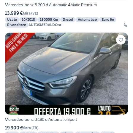
Mercedes-benz B 200 d Automatic 4Matic Premium
13.999 €
Mira
(
VE
)
Usato
10/2018
190000 Km
Diesel
Automatico
Euro 6e
Rivenditore
AUTOSMERALDO srl
30
Mercedes-benz B 180 d Automatic Sport
19.900 €
Sora
(
FR
)