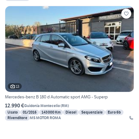
13
Mercedes-benz B 180 d Automatic sport AMG - Superp
12.990 €
Guidonia Montecelio
(
RM
)
Usato
01/2016
143000 Km
Diesel
Sequenziale
Euro 6b
Rivenditore
MS MOTOR ROMA