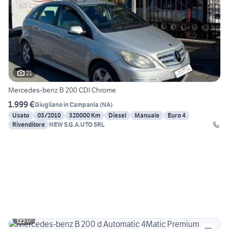
21
Mercedes-benz B 200 CDI Chrome
1.999 €
Giugliano in Campania
(
NA
)
Usato
03/2010
320000 Km
Diesel
Manuale
Euro 4
Rivenditore
NEW S.G.A.UTO SRL
17