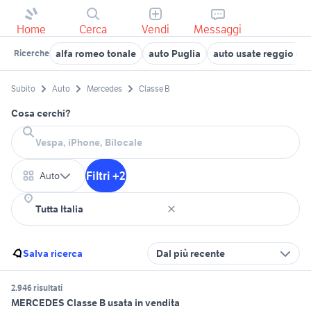
Home
Cerca
Vendi
Messaggi
alfa romeo tonale
auto Puglia
auto usate reggio emi
Ricerche
Subito
Auto
Mercedes
Classe B
Cosa cerchi?
Filtri +2
Auto
Salva ricerca
Dal più recente
2.946 risultati
MERCEDES Classe B usata in vendita