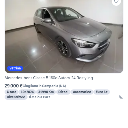
Vetrina
Mercedes-benz Classe B 180d Autom '24 Restyling
29.000 €
Giugliano in Campania
(
NA
)
Usato
10/2024
31990 Km
Diesel
Automatico
Euro 6e
Rivenditore
Di Maiola Cars