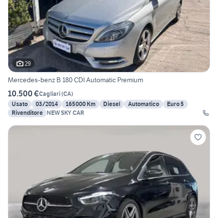
29
Mercedes-benz B 180 CDI Automatic Premium
10.500 €
Cagliari
(
CA
)
Usato
03/2014
165000 Km
Diesel
Automatico
Euro 5
Rivenditore
NEW SKY CAR