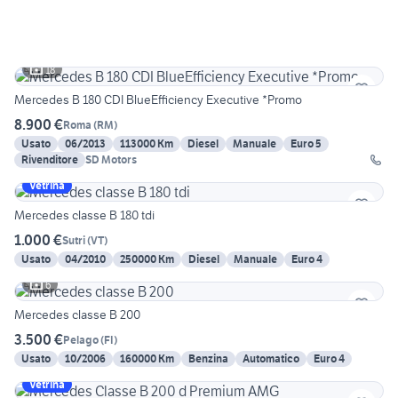
18
Mercedes B 180 CDI BlueEfficiency Executive *Promo
8.900 €
Roma
(
RM
)
Usato
06/2013
113000 Km
Diesel
Manuale
Euro 5
Rivenditore
SD Motors
Vetrina
Mercedes classe B 180 tdi
1.000 €
Sutri
(
VT
)
Usato
04/2010
250000 Km
Diesel
Manuale
Euro 4
6
Mercedes classe B 200
3.500 €
Pelago
(
FI
)
Usato
10/2006
160000 Km
Benzina
Automatico
Euro 4
Vetrina