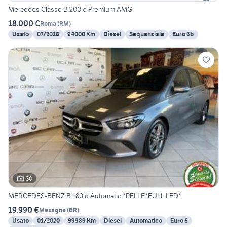
Mercedes Classe B 200 d Premium AMG
18.000 €
Roma
(
RM
)
Usato
07/2018
94000 Km
Diesel
Sequenziale
Euro 6b
30
MERCEDES-BENZ B 180 d Automatic *PELLE*FULL LED*
19.990 €
Mesagne
(
BR
)
Usato
01/2020
99989 Km
Diesel
Automatico
Euro 6