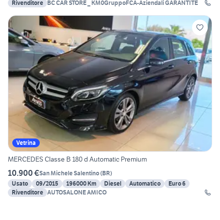
Rivenditore
BC CAR STORE _ KM0GruppoFCA-Aziendali GARANTITE
Vetrina
MERCEDES Classe B 180 d Automatic Premium
10.900 €
San Michele Salentino
(
BR
)
Usato
09/2015
196000 Km
Diesel
Automatico
Euro 6
Rivenditore
AUTOSALONE AMICO