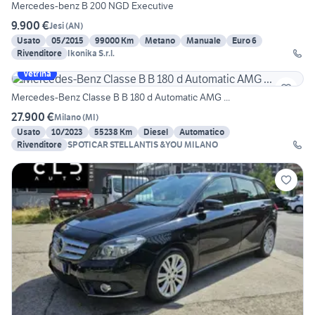
Mercedes-benz B 200 NGD Executive
9.900 €
Jesi
(
AN
)
Usato
05/2015
99000 Km
Metano
Manuale
Euro 6
Rivenditore
Ikonika S.r.l.
Vetrina
Mercedes-Benz Classe B B 180 d Automatic AMG ...
27.900 €
Milano
(
MI
)
Usato
10/2023
55238 Km
Diesel
Automatico
Rivenditore
SPOTICAR STELLANTIS &YOU MILANO