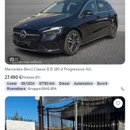
21
Mercedes-Benz Classe B B 180 d Progressive Ad...
27.490 €
Firenze
(
FI
)
Usato
05/2024
57783 Km
Diesel
Automatico
Euro 6
Rivenditore
Gruppo GMG SPA