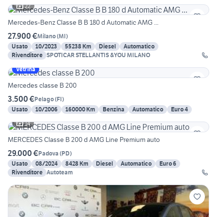
22
Mercedes-Benz Classe B B 180 d Automatic AMG ...
27.900 €
Milano
(
MI
)
Usato
10/2023
55238 Km
Diesel
Automatico
Rivenditore
SPOTICAR STELLANTIS &YOU MILANO
Vetrina
Mercedes classe B 200
3.500 €
Pelago
(
FI
)
Usato
10/2006
160000 Km
Benzina
Automatico
Euro 4
14
MERCEDES Classe B 200 d AMG Line Premium auto
29.000 €
Padova
(
PD
)
Usato
08/2024
8428 Km
Diesel
Automatico
Euro 6
Rivenditore
Autoteam