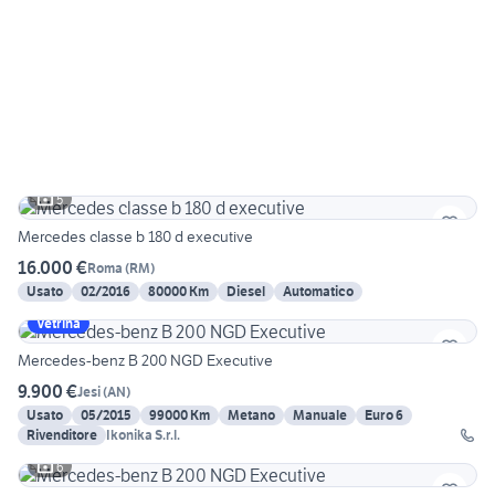
5
Mercedes classe b 180 d executive
16.000 €
Roma
(
RM
)
Usato
02/2016
80000 Km
Diesel
Automatico
Vetrina
Mercedes-benz B 200 NGD Executive
9.900 €
Jesi
(
AN
)
Usato
05/2015
99000 Km
Metano
Manuale
Euro 6
Rivenditore
Ikonika S.r.l.
6