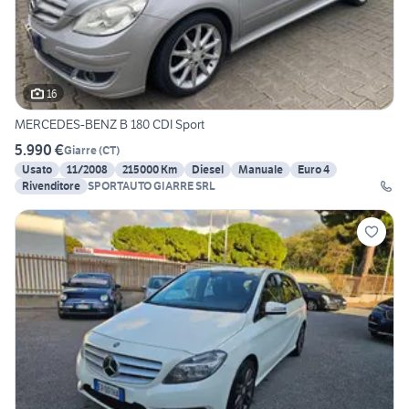
16
MERCEDES-BENZ B 180 CDI Sport
5.990 €
Giarre
(
CT
)
Usato
11/2008
215000 Km
Diesel
Manuale
Euro 4
Rivenditore
SPORTAUTO GIARRE SRL