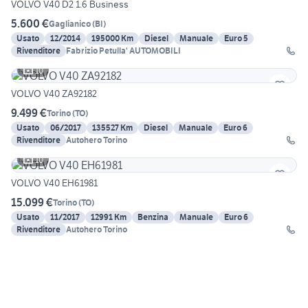
VOLVO V40 D2 1.6 Business
5.600 €
Gaglianico
(
BI
)
Usato
12/2014
195000 Km
Diesel
Manuale
Euro 5
Rivenditore
Fabrizio Petulla' AUTOMOBILI
10
VOLVO V40 ZA92182
9.499 €
Torino
(
TO
)
Usato
06/2017
135527 Km
Diesel
Manuale
Euro 6
Rivenditore
Autohero Torino
10
VOLVO V40 EH61981
15.099 €
Torino
(
TO
)
Usato
11/2017
12991 Km
Benzina
Manuale
Euro 6
Rivenditore
Autohero Torino