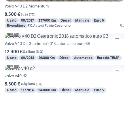
Volvo V40 D2 Momentum
8.500 €
Susa
(
TO
)
Usato
08/2017
137600 Km
Diesel
Manuale
Euro 6
Rivenditore
F.C.Auto di Fabio Cosentino
6
Volvo V40 D2 Geartronic 2018 automatico euro 6B
12.400 €
Galliate
(
NO
)
Usato
09/2018
98000 Km
Diesel
Automatico
Euro 6d-TEMP
6
volvo v40 d2
8.500 €
Avigliana
(
TO
)
Usato
11/2014
143000 Km
Diesel
Manuale
Euro 5