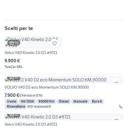
Scelti per te
22
Volvo V40 Kinetic 2.0 D3 #9721
9.900 €
TuaCar SRL
10
VOLVO V40 D2 eco Momentum SOLO KM.90000
7.900 €
Cherasco
(
CN
)
Usato
04/2016
90000 Km
Diesel
Manuale
Euro 6
Rivenditore
MD Automobili
22
Volvo V40 Kinetic 2.0 D3 #9721