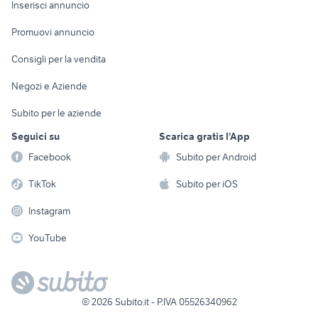
Console e
Accessori per
Casalinghi
Inserisci annuncio
Videogiochi
animali
Elettrodomestici
Promuovi annuncio
Audio/Video
Musica e Film
Giardino e Fai da te
Consigli per la vendita
Fotografia
Libri e Riviste
Abbigliamento e
Negozi e Aziende
Telefonia
Strumenti Musicali
Accessori
Subito per le aziende
Sports
Tutto per i bambini
Seguici su
Scarica gratis l'App
Biciclette
Facebook
Subito per Android
Collezionismo
TikTok
Subito per iOS
Instagram
YouTube
©
2026
Subito.it - P.IVA 05526340962