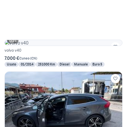
6
volvo v40
7.000 €
Cuneo
(
CN
)
Usato
01/2014
251000 Km
Diesel
Manuale
Euro 5