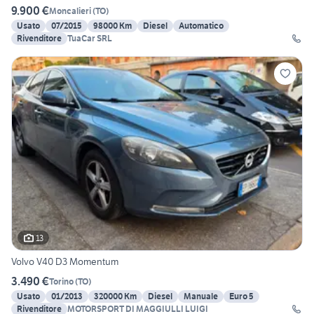
9.900 €
Moncalieri
(
TO
)
Usato
07/2015
98000 Km
Diesel
Automatico
Rivenditore
TuaCar SRL
13
Volvo V40 D3 Momentum
3.490 €
Torino
(
TO
)
Usato
01/2013
320000 Km
Diesel
Manuale
Euro 5
Rivenditore
MOTORSPORT DI MAGGIULLI LUIGI