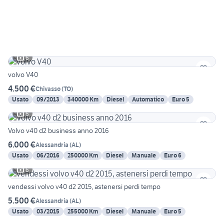
6
volvo V40
4.500 €
Chivasso
(
TO
)
Usato
09/2013
340000 Km
Diesel
Automatico
Euro 5
6
Volvo v40 d2 business anno 2016
6.000 €
Alessandria
(
AL
)
Usato
06/2016
250000 Km
Diesel
Manuale
Euro 6
6
vendessi volvo v40 d2 2015, astenersi perdi tempo
5.500 €
Alessandria
(
AL
)
Usato
03/2015
255000 Km
Diesel
Manuale
Euro 5