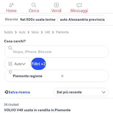
Home
Cerca
Vendi
Messaggi
fiat 500x usata torino
auto Alessandria provincia
bi
Ricerche
Subito
Auto
Volvo
V40
Piemonte
Cosa cerchi?
Filtri +2
Auto
Salva ricerca
Dal più recente
38 risultati
VOLVO V40 usata in vendita in Piemonte