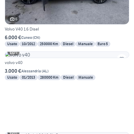
6
Volvo V40 1.6 Disel
6.000 €
Cuneo
(
CN
)
Usato
10/2012
250000 Km
Diesel
Manuale
Euro 5
5
volvo v40
3.000 €
Alessandria
(
AL
)
Usato
01/2013
280000 Km
Diesel
Manuale
6