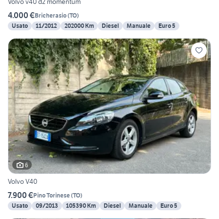
Volvo v40 d2 momentum
4.000 €
Bricherasio
(
TO
)
Usato
11/2012
202000 Km
Diesel
Manuale
Euro 5
6
Volvo V40
7.900 €
Pino Torinese
(
TO
)
Usato
09/2013
105390 Km
Diesel
Manuale
Euro 5