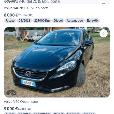
volvo v40 del 2018 6b 5 porte
8.000 €
Torino
(
TO
)
Usato
04/2018
225000 Km
Diesel
Automatico
Euro 6b
6
volvo V40 Ocean race
9.000 €
Susa
(
TO
)