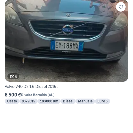
6
Volvo V40 D2 1.6 Diesel 2015 .
6.500 €
Rivalta Bormida
(
AL
)
Usato
03/2015
183000 Km
Diesel
Manuale
Euro 5