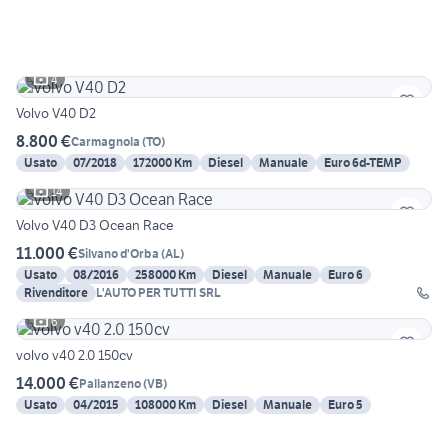
4
Volvo V40 D2
8.800 €
Carmagnola
(
TO
)
Usato
07/2018
172000 Km
Diesel
Manuale
Euro 6d-TEMP
14
Volvo V40 D3 Ocean Race
11.000 €
Silvano d'Orba
(
AL
)
Usato
08/2016
258000 Km
Diesel
Manuale
Euro 6
Rivenditore
L'AUTO PER TUTTI SRL
6
volvo v40 2.0 150cv
14.000 €
Pallanzeno
(
VB
)
Usato
04/2015
108000 Km
Diesel
Manuale
Euro 5