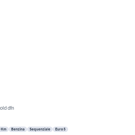
old dfn
0 Km
Benzina
Sequenziale
Euro 5