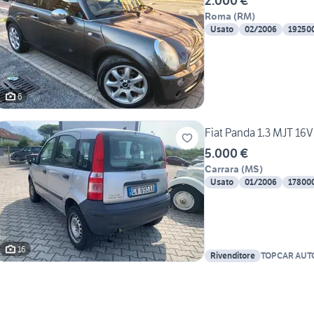
2.000 €
Roma
(
RM
)
Usato
02/2006
19250
6
Fiat Panda 1.3 MJT 16
5.000 €
Carrara
(
MS
)
Usato
01/2006
17800
16
Rivenditore
TOPCAR AUT