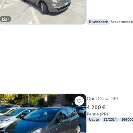
7
Rivenditore
Brokerandosr
Opel Corsa GPL
4.200 €
Parma
(
PR
)
Usato
12/2014
16600