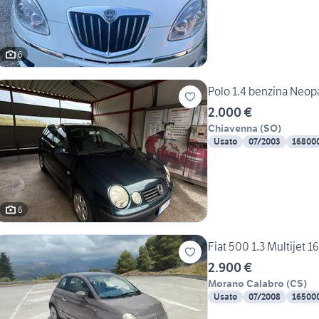
6
Polo 1.4 benzina Neop
2.000 €
Chiavenna
(
SO
)
Usato
07/2003
16800
6
Fiat 500 1.3 Multijet 
2.900 €
Morano Calabro
(
CS
)
Usato
07/2008
16500