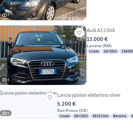
6
Audi A3 2.0tdi
13.000 €
Lariano
(
RM
)
Usato
10/2014
14600
6
Lancia ypsilon elefantino silver
5.200 €
San Prisco
(
CE
)
6
Usato
09/2013
85132 Km
Benzina