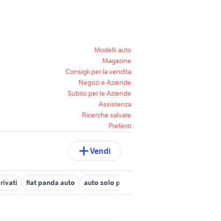
Modelli auto
Magazine
Consigli per la vendita
Negozi e Aziende
Subito per le Aziende
Assistenza
Ricerche salvate
Preferiti
Vendi
rivati
fiat panda auto
auto solo passaggio Campania
auto us