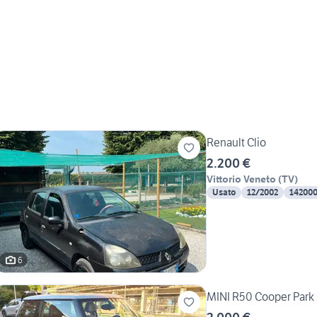
Renault Clio
2.200 €
Vittorio Veneto
(
TV
)
Usato
12/2002
14200
6
MINI R50 Cooper Park 