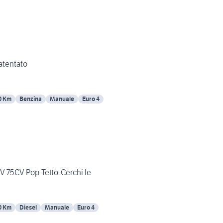
atentato
0 Km
Benzina
Manuale
Euro 4
16V 75CV Pop-Tetto-Cerchi le
0 Km
Diesel
Manuale
Euro 4