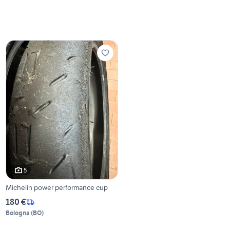
5
Michelin power performance cup
180 €
Bologna
(
BO
)