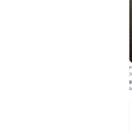
P
2
9
S