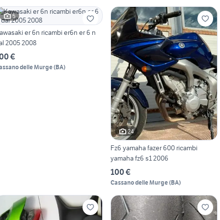
5
awasaki er 6n ricambi er6n er 6 n
al 2005 2008
00 €
assano delle Murge
(
BA
)
24
Fz6 yamaha fazer 600 ricambi
yamaha fz6 s1 2006
100 €
Cassano delle Murge
(
BA
)