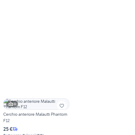
4
Cerchio anteriore Malautti Phantom
F12
25 €