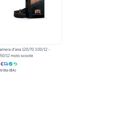
amera d'aria 120/70 3.00/12 -
.50/12 moto scoote
 €
tritto
(
BA
)