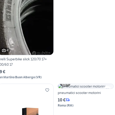
4
irelli Superbike slick 120/70 17+
00/60 17
9 €
an Martino Buon Albergo
(
VR
)
4
pneumatici scooter motorini
10 €
Roma
(
RM
)