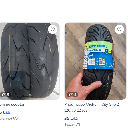
5
5
omme scooter
Pneumatico Michelin City Grip 2
120/70-12 51S
5 €
35 €
alermo
(
PA
)
Sezze
(
LT
)