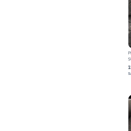
P
S
1
S