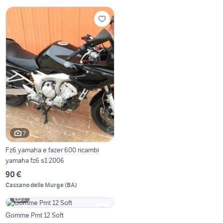
7
Fz6 yamaha e fazer 600 ricambi
yamaha fz6 s1 2006
90 €
Cassano delle Murge
(
BA
)
2
Gomme Pmt 12 Soft