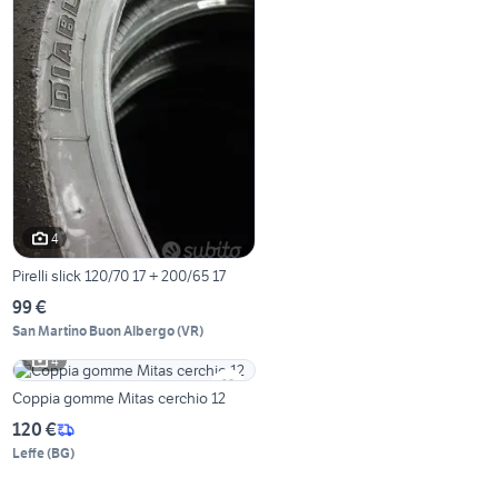
4
Pirelli slick 120/70 17 + 200/65 17
99 €
San Martino Buon Albergo
(
VR
)
4
Coppia gomme Mitas cerchio 12
120 €
Leffe
(
BG
)