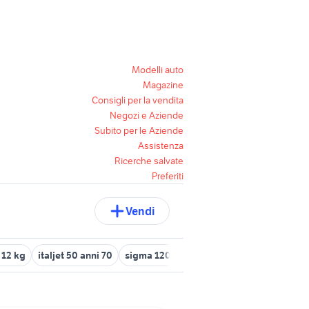
Modelli auto
Magazine
Consigli per la vendita
Negozi e Aziende
Subito per le Aziende
Assistenza
Ricerche salvate
Preferiti
Vendi
 12 kg
italjet 50 anni 70
sigma 120 400
bmw 120d 2018
atta