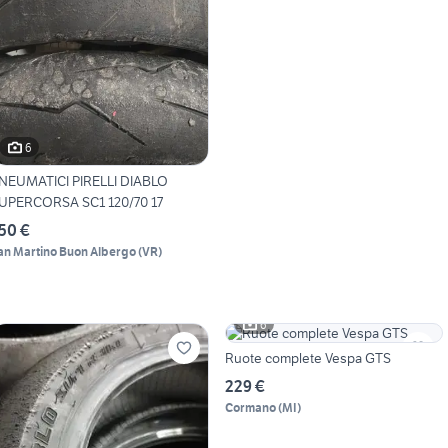
6
NEUMATICI PIRELLI DIABLO
UPERCORSA SC1 120/70 17
50 €
an Martino Buon Albergo
(
VR
)
6
Ruote complete Vespa GTS
229 €
Cormano
(
MI
)