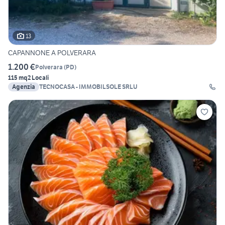
13
CAPANNONE A POLVERARA
1.200 €
Polverara
(
PD
)
115 mq
2 Locali
Agenzia
TECNOCASA - IMMOBILSOLE SRLU