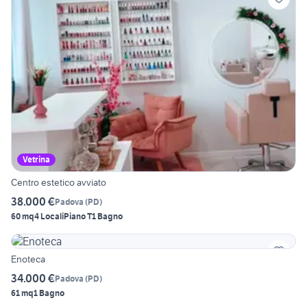
Vetrina
Centro estetico avviato
38.000 €
Padova
(
PD
)
60 mq
4 Locali
Piano T
1 Bagno
Enoteca
34.000 €
Padova
(
PD
)
61 mq
1 Bagno