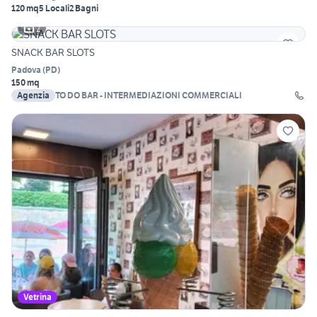
120 mq
5 Locali
2 Bagni
2
SNACK BAR SLOTS
Padova
(
PD
)
150 mq
Agenzia
TO DO BAR - INTERMEDIAZIONI COMMERCIALI
Vetrina