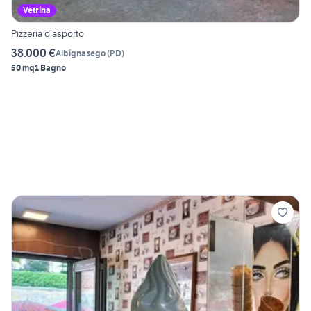
Vetrina
Pizzeria d'asporto
38.000 €
Albignasego
(
PD
)
50 mq
1 Bagno