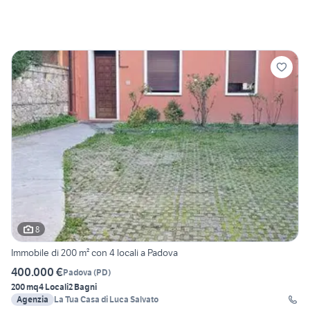
8
Immobile di 200 m² con 4 locali a Padova
400.000 €
Padova
(
PD
)
200 mq
4 Locali
2 Bagni
Agenzia
La Tua Casa di Luca Salvato