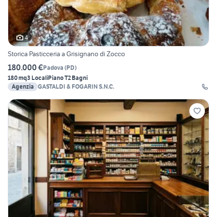
4
Storica Pasticceria a Grisignano di Zocco
180.000 €
Padova
(
PD
)
180 mq
3 Locali
Piano T
2 Bagni
Agenzia
GASTALDI & FOGARIN S.N.C.