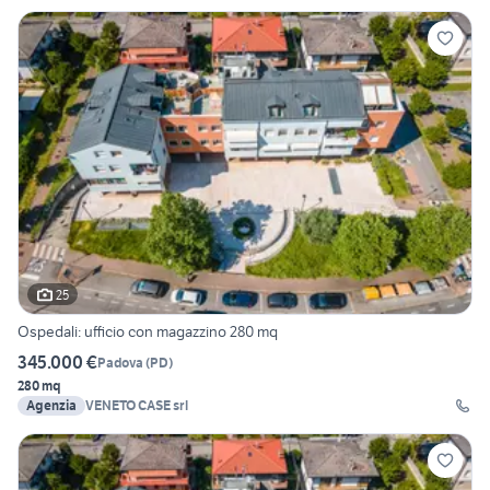
25
Ospedali: ufficio con magazzino 280 mq
345.000 €
Padova
(
PD
)
280 mq
Agenzia
VENETO CASE srl