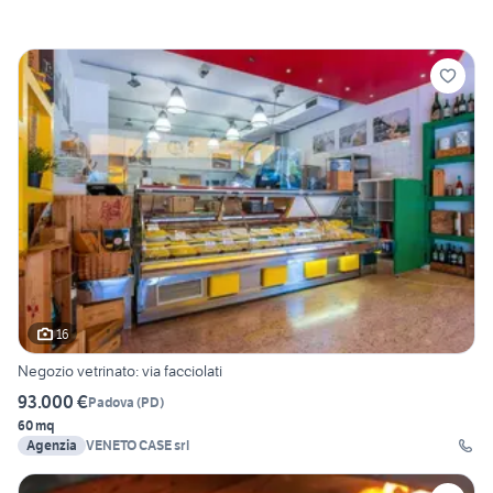
16
Negozio vetrinato: via facciolati
93.000 €
Padova
(
PD
)
60 mq
Agenzia
VENETO CASE srl