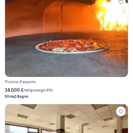
Pizzeria d'asporto
38.000 €
Albignasego
(
PD
)
50 mq
1 Bagno