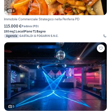
4
Immobile Commerciale Strategico nella Periferia PD
115.000 €
Padova
(
PD
)
150 mq
2 Locali
Piano T
1 Bagno
Agenzia
GASTALDI & FOGARIN S.N.C.
5