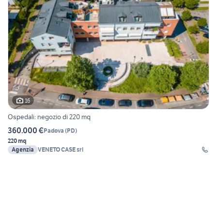
16
Ospedali: negozio di 220 mq
360.000 €
Padova
(
PD
)
220 mq
Agenzia
VENETO CASE srl