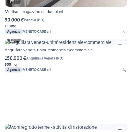
14
Mortise - magazzino su due piani
90.000 €
Padova
(
PD
)
130 mq
Agenzia
VENETO CASE srl
19
Anguillara veneta-unita' residenziale/commerciale
150.000 €
Anguillara Veneta
(
PD
)
500 mq
Agenzia
VENETO CASE srl