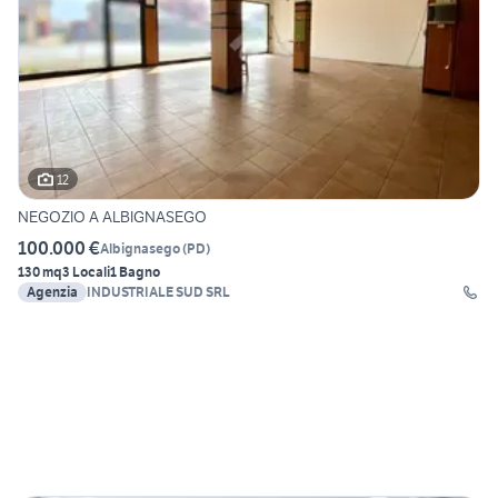
12
NEGOZIO A ALBIGNASEGO
100.000 €
Albignasego
(
PD
)
130 mq
3 Locali
1 Bagno
Agenzia
INDUSTRIALE SUD SRL