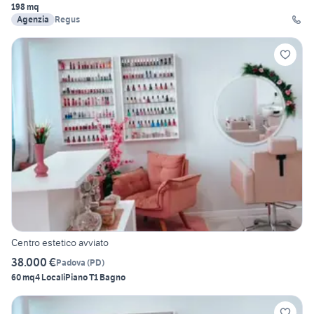
198 mq
Agenzia
Regus
Centro estetico avviato
38.000 €
Padova
(
PD
)
60 mq
4 Locali
Piano T
1 Bagno