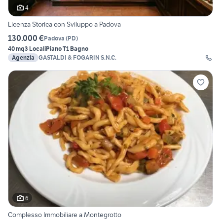
4
Licenza Storica con Sviluppo a Padova
130.000 €
Padova
(
PD
)
40 mq
3 Locali
Piano T
1 Bagno
Agenzia
GASTALDI & FOGARIN S.N.C.
6
Complesso Immobiliare a Montegrotto