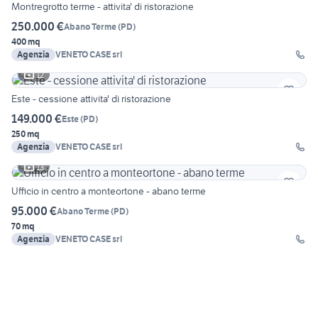
Montregrotto terme - attivita' di ristorazione
250.000 €
Abano Terme
(
PD
)
400 mq
Agenzia
VENETO CASE srl
12
Este - cessione attivita' di ristorazione
149.000 €
Este
(
PD
)
250 mq
Agenzia
VENETO CASE srl
13
Ufficio in centro a monteortone - abano terme
95.000 €
Abano Terme
(
PD
)
70 mq
Agenzia
VENETO CASE srl