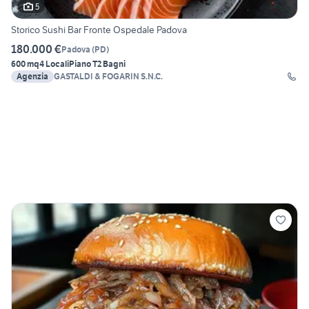
5
Storico Sushi Bar Fronte Ospedale Padova
180.000 €
Padova
(
PD
)
600 mq
4 Locali
Piano T
2 Bagni
Agenzia
GASTALDI & FOGARIN S.N.C.