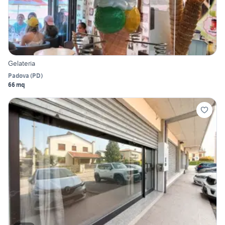
Gelateria
Padova
(
PD
)
66 mq