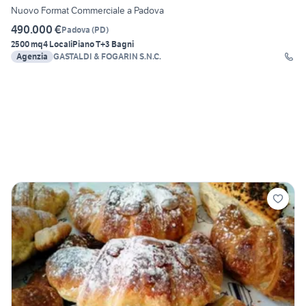
Nuovo Format Commerciale a Padova
490.000 €
Padova
(
PD
)
2500 mq
4 Locali
Piano T
+3 Bagni
Agenzia
GASTALDI & FOGARIN S.N.C.