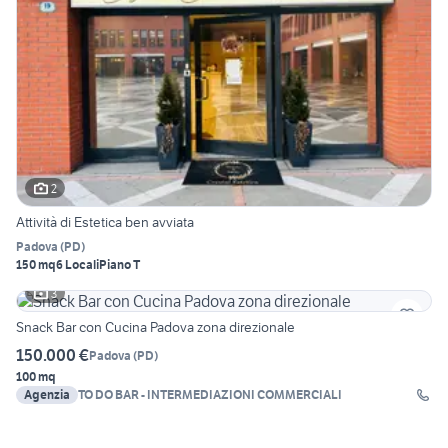
2
Attività di Estetica ben avviata
Padova
(
PD
)
150 mq
6 Locali
Piano T
3
Snack Bar con Cucina Padova zona direzionale
150.000 €
Padova
(
PD
)
100 mq
Agenzia
TO DO BAR - INTERMEDIAZIONI COMMERCIALI