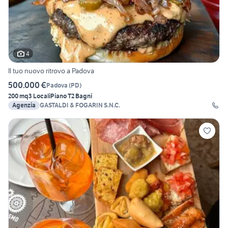
4
Il tuo nuovo ritrovo a Padova
500.000 €
Padova
(
PD
)
200 mq
3 Locali
Piano T
2 Bagni
Agenzia
GASTALDI & FOGARIN S.N.C.