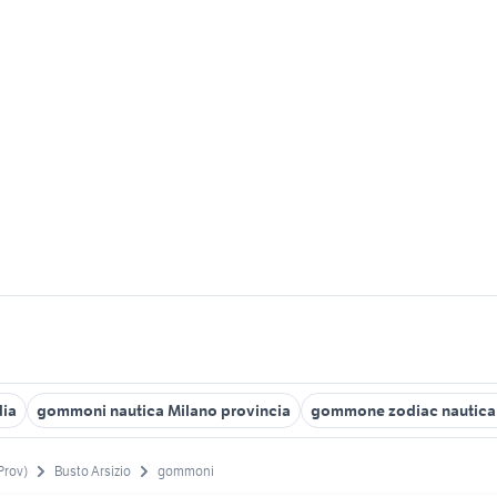
dia
gommoni nautica Milano provincia
gommone zodiac nautica
Prov)
Busto Arsizio
gommoni