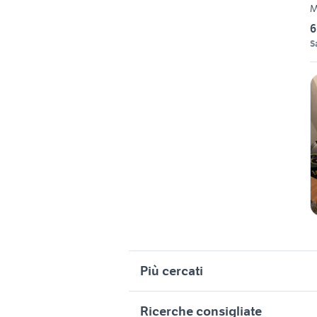
M
6
S
Più cercati
Correlati
R
Ricerche consigliate