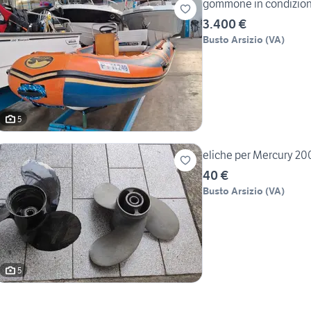
gommone in condizioni
3.400 €
Busto Arsizio
(
VA
)
5
eliche per Mercury 20
40 €
Busto Arsizio
(
VA
)
5