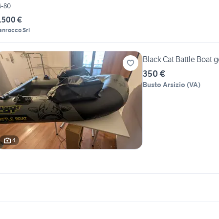
-80
.500 €
anrocco Srl
Black Cat Battle Boat
350 €
Busto Arsizio
(
VA
)
4
icherche simili
Suggerimenti