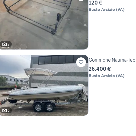
120 €
Busto Arsizio
(
VA
)
2
Gommone Nauma-Tec 6
26.400 €
Busto Arsizio
(
VA
)
6