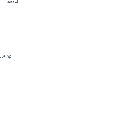
 impeccabili
0 20hp