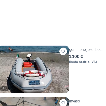
gommone joker boat
1.100 €
Busto Arsizio
(
VA
)
2
Invaso