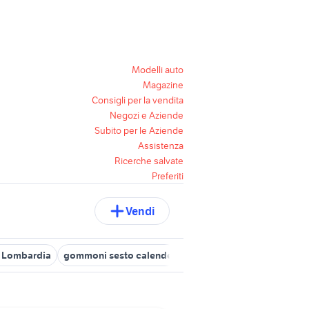
Modelli auto
Magazine
Consigli per la vendita
Negozi e Aziende
Subito per le Aziende
Assistenza
Ricerche salvate
Preferiti
Vendi
 Lombardia
gommoni sesto calende
gommone nautica Bergamo