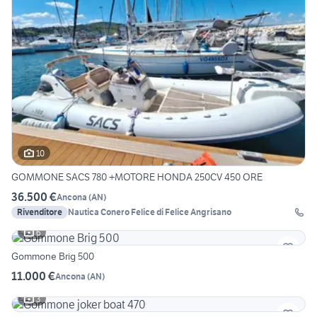
10
GOMMONE SACS 780 +MOTORE HONDA 250CV 450 ORE
36.500 €
Ancona
(
AN
)
Rivenditore
Nautica Conero Felice di Felice Angrisano
6
Gommone Brig 500
11.000 €
Ancona
(
AN
)
3