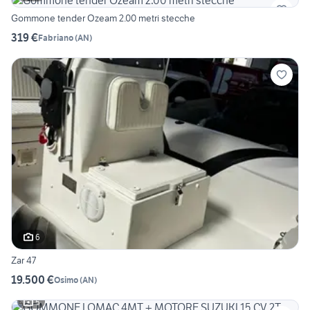
Gommone tender Ozeam 2.00 metri stecche
319 €
Fabriano
(
AN
)
6
Zar 47
19.500 €
Osimo
(
AN
)
5