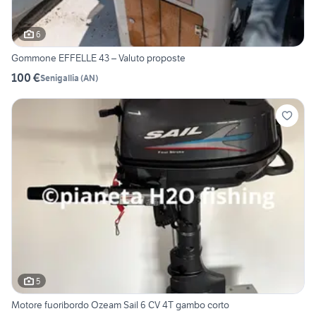
6
Gommone EFFELLE 43 – Valuto proposte
100 €
Senigallia
(
AN
)
5
Motore fuoribordo Ozeam Sail 6 CV 4T gambo corto