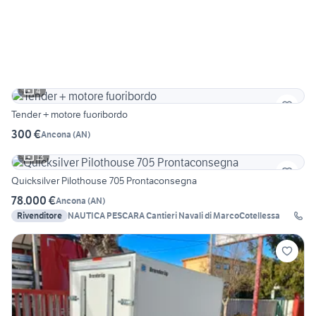
4
Tender + motore fuoribordo
300 €
Ancona
(
AN
)
13
Quicksilver Pilothouse 705 Prontaconsegna
78.000 €
Ancona
(
AN
)
Rivenditore
NAUTICA PESCARA Cantieri Navali di MarcoCotellessa