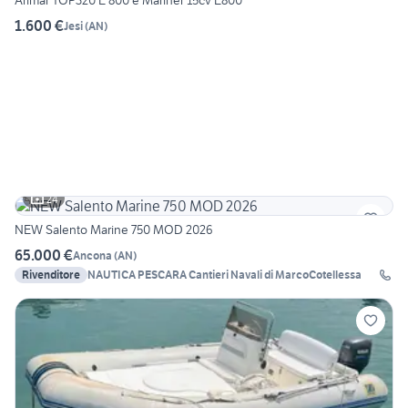
Arimar TOP320 E 800 e Mariner 15cv E800
1.600 €
Jesi
(
AN
)
24
NEW Salento Marine 750 MOD 2026
65.000 €
Ancona
(
AN
)
Rivenditore
NAUTICA PESCARA Cantieri Navali di MarcoCotellessa