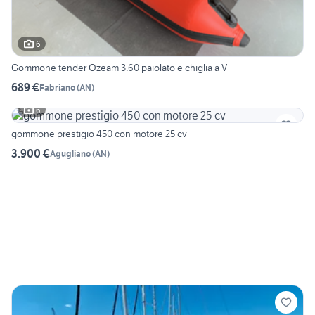
6
Gommone tender Ozeam 3.60 paiolato e chiglia a V
689 €
Fabriano
(
AN
)
6
gommone prestigio 450 con motore 25 cv
3.900 €
Agugliano
(
AN
)