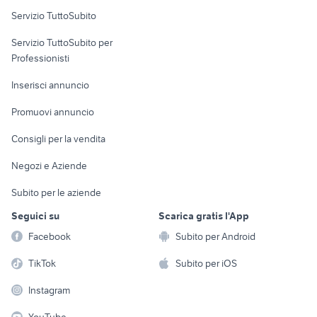
Servizio TuttoSubito
elettronica
per la casa e la
sports e hobby
Servizio TuttoSubito per
persona
Informatica
Animali
Professionisti
Arredamento e
Console e
Accessori per
Casalinghi
Inserisci annuncio
Videogiochi
animali
Elettrodomestici
Promuovi annuncio
Audio/Video
Musica e Film
Giardino e Fai da te
Consigli per la vendita
Fotografia
Libri e Riviste
Abbigliamento e
Negozi e Aziende
Telefonia
Strumenti Musicali
Accessori
Subito per le aziende
Sports
Tutto per i bambini
Seguici su
Scarica gratis l'App
Biciclette
Facebook
Subito per Android
Collezionismo
TikTok
Subito per iOS
Instagram