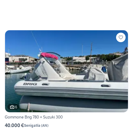
6
Gommone Brig 780 + Suzuki 300
40.000 €
Senigallia
(
AN
)