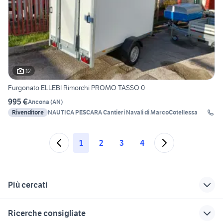
12
Furgonato ELLEBI Rimorchi PROMO TASSO 0
995 €
Ancona
(
AN
)
Rivenditore
NAUTICA PESCARA Cantieri Navali di MarcoCotellessa
1
2
3
4
Più cercati
Correlati
Richerche simili
Suggerimenti
Ricerche consigliate
gommoni usati
carrello porta
gozzo ligure usato la