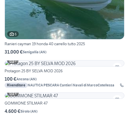
6
Ranieri cayman 19 honda 40 carrello tutto 2025
31.000 €
Senigallia
(
AN
)
7
Protagon 25 BY SELVA MOD 2026
100 €
Ancona
(
AN
)
Rivenditore
NAUTICA PESCARA Cantieri Navali di MarcoCotellessa
4
GOMMONE STILMAR 47
4.600 €
Sirolo
(
AN
)